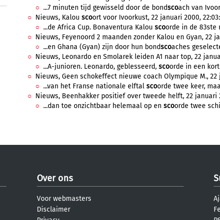
...7 minuten tijd gewisseld door de bond
sco
ach van Ivoor
Nieuws, Kalou
sco
ort voor Ivoorkust, 22 januari 2000, 22:03:
...de Africa Cup. Bonaventura Kalou
sco
orde in de 83ste 
Nieuws, Feyenoord 2 maanden zonder Kalou en Gyan, 22 jan
...en Ghana (Gyan) zijn door hun bond
sco
aches geselecte
Nieuws, Leonardo en Smolarek leiden A1 naar top, 22 janua
...A-junioren. Leonardo, geblesseerd,
sco
orde in een korte
Nieuws, Geen schokeffect nieuwe coach Olympique M., 22 j
...van het Franse nationale elftal
sco
orde twee keer, maar 
Nieuws, Beenhakker positief over tweede helft, 22 januari 
...dan toe onzichtbaar helemaal op en
sco
orde twee schi
Over ons
S
Voor webmasters
Aj
Disclaimer
F