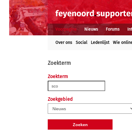
Voorpagina
Nieuws
Forums
In
Over ons
Social
Ledenlijst
Wie onlin
Zoekterm
Zoekterm
Zoekgebied