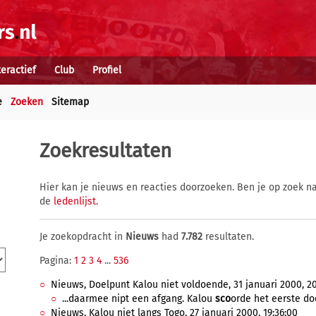
teractief
Club
Profiel
e
Zoeken
Sitemap
Zoekresultaten
Hier kan je nieuws en reacties doorzoeken. Ben je op zoek na
de
ledenlijst
.
Je zoekopdracht in
Nieuws
had
7.782
resultaten.
Pagina:
1
2
3
4
...
536
Nieuws, Doelpunt Kalou niet voldoende, 31 januari 2000, 20
...daarmee nipt een afgang. Kalou
sco
orde het eerste doe
Nieuws, Kalou niet langs Togo, 27 januari 2000, 19:36:00