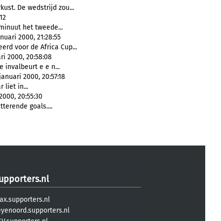
kust. De wedstrijd zou...
12
minuut het tweede...
uari 2000, 21:28:55
erd voor de Africa Cup...
ri 2000, 20:58:08
 invalbeurt e e n...
anuari 2000, 20:57:18
liet in...
2000, 20:55:30
tterende goals....
upporters.nl
ax.supporters.nl
eyenoord.supporters.nl