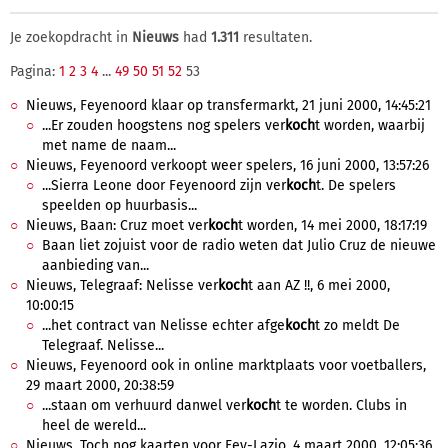
Je zoekopdracht in
Nieuws
had
1.311
resultaten.
Pagina:
1
2
3
4
...
49
50
51
52
53
Nieuws, Feyenoord klaar op transfermarkt, 21 juni 2000, 14:45:21
...Er zouden hoogstens nog spelers ver
koch
t worden, waarbij
met name de naam...
Nieuws, Feyenoord verkoopt weer spelers, 16 juni 2000, 13:57:26
...Sierra Leone door Feyenoord zijn ver
koch
t. De spelers
speelden op huurbasis...
Nieuws, Baan: Cruz moet ver
koch
t worden, 14 mei 2000, 18:17:19
Baan liet zojuist voor de radio weten dat Julio Cruz de nieuwe
aanbieding van...
Nieuws, Telegraaf: Nelisse ver
koch
t aan AZ !!, 6 mei 2000,
10:00:15
...het contract van Nelisse echter afge
koch
t zo meldt De
Telegraaf. Nelisse...
Nieuws, Feyenoord ook in online marktplaats voor voetballers,
29 maart 2000, 20:38:59
...staan om verhuurd danwel ver
koch
t te worden. Clubs in
heel de wereld...
Nieuws, Toch nog kaarten voor Fey-Lazio, 4 maart 2000, 12:05:36