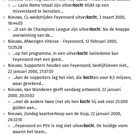
...- Lazio Roma totaal zijn uitver
koch
t blijkt op een
misverstand te berusten....
Nieuws, CL-wedstrijden Feyenoord uitver
koch
t, 3 maart 2000,
18:44:05
...D van de Champions League zijn uitver
koch
t. Na de knappe
overwinning van de...
Nieuws, Afwezigen Vitesse - Feyenoord, 12 februari 2000,
13:35:28
...op het programma. In een uitver
koch
t Gelredome kan
Feyenoord met een goed...
Nieuws, Supporters houden van Feyenoord, bedrijfsleven niet.,
22 januari 2000, 21:57:55
...Aan de supporters lag het niet, die
koch
ten voor 8,5 miljoen,
waar gerekend...
Nieuws, Van Wonderen geeft vandaag antwoord, 22 januari
2000, 20:33:02
...met de andere twee (net als hen
koch
t hij ook voor 25.000
gulden aan...
Nieuws, Zondag kaartverkoop aan de Kuip, 22 januari 2000,
20:32:10
...Feyenoord en PSV is nog niet uitver
koch
t. De huidige vorm
waarin het team...