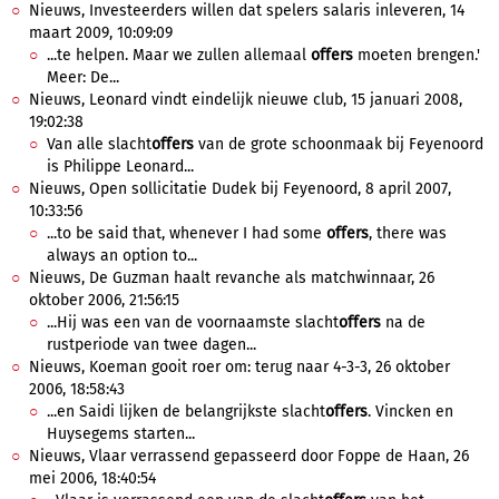
Nieuws, Investeerders willen dat spelers salaris inleveren, 14
maart 2009, 10:09:09
...te helpen. Maar we zullen allemaal
offers
moeten brengen.'
Meer: De...
Nieuws, Leonard vindt eindelijk nieuwe club, 15 januari 2008,
19:02:38
Van alle slacht
offers
van de grote schoonmaak bij Feyenoord
is Philippe Leonard...
Nieuws, Open sollicitatie Dudek bij Feyenoord, 8 april 2007,
10:33:56
...to be said that, whenever I had some
offers
, there was
always an option to...
Nieuws, De Guzman haalt revanche als matchwinnaar, 26
oktober 2006, 21:56:15
...Hij was een van de voornaamste slacht
offers
na de
rustperiode van twee dagen...
Nieuws, Koeman gooit roer om: terug naar 4-3-3, 26 oktober
2006, 18:58:43
...en Saidi lijken de belangrijkste slacht
offers
. Vincken en
Huysegems starten...
Nieuws, Vlaar verrassend gepasseerd door Foppe de Haan, 26
mei 2006, 18:40:54