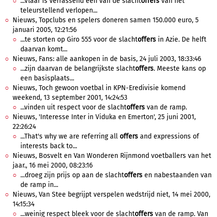
...Vlaar is verrassend een van de slacht
offers
van het
teleurstellend verlopen...
Nieuws, Topclubs en spelers doneren samen 150.000 euro, 5
januari 2005, 12:21:56
...te storten op Giro 555 voor de slacht
offers
in Azie. De helft
daarvan komt...
Nieuws, Fans: alle aankopen in de basis, 24 juli 2003, 18:33:46
...zijn daarvan de belangrijkste slacht
offers
. Meeste kans op
een basisplaats...
Nieuws, Toch gewoon voetbal in KPN-Eredivisie komend
weekend, 13 september 2001, 14:24:53
...vinden uit respect voor de slacht
offers
van de ramp.
Nieuws, 'Interesse Inter in Viduka en Emerton', 25 juni 2001,
22:26:24
...That's why we are referring all
offers
and expressions of
interests back to...
Nieuws, Bosvelt en Van Wonderen Rijnmond voetballers van het
jaar., 16 mei 2000, 08:23:16
...droeg zijn prijs op aan de slacht
offers
en nabestaanden van
de ramp in...
Nieuws, Van Stee begrijpt verspelen wedstrijd niet, 14 mei 2000,
14:15:34
...weinig respect bleek voor de slacht
offers
van de ramp. Van