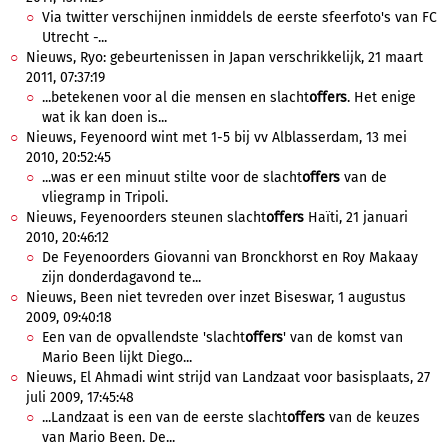
Via twitter verschijnen inmiddels de eerste sfeerfoto's van FC
Utrecht -...
Nieuws, Ryo: gebeurtenissen in Japan verschrikkelijk, 21 maart
2011, 07:37:19
...betekenen voor al die mensen en slacht
offers
. Het enige
wat ik kan doen is...
Nieuws, Feyenoord wint met 1-5 bij vv Alblasserdam, 13 mei
2010, 20:52:45
...was er een minuut stilte voor de slacht
offers
van de
vliegramp in Tripoli.
Nieuws, Feyenoorders steunen slacht
offers
Haïti, 21 januari
2010, 20:46:12
De Feyenoorders Giovanni van Bronckhorst en Roy Makaay
zijn donderdagavond te...
Nieuws, Been niet tevreden over inzet Biseswar, 1 augustus
2009, 09:40:18
Een van de opvallendste 'slacht
offers
' van de komst van
Mario Been lijkt Diego...
Nieuws, El Ahmadi wint strijd van Landzaat voor basisplaats, 27
juli 2009, 17:45:48
...Landzaat is een van de eerste slacht
offers
van de keuzes
van Mario Been. De...