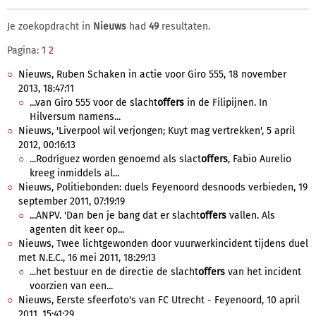
Je zoekopdracht in
Nieuws
had
49
resultaten.
Pagina:
1
2
Nieuws, Ruben Schaken in actie voor Giro 555, 18 november
2013, 18:47:11
...van Giro 555 voor de slacht
offers
in de Filipijnen. In
Hilversum namens...
Nieuws, 'Liverpool wil verjongen; Kuyt mag vertrekken', 5 april
2012, 00:16:13
...Rodríguez worden genoemd als slact
offers
, Fabio Aurelio
kreeg inmiddels al...
Nieuws, Politiebonden: duels Feyenoord desnoods verbieden, 19
september 2011, 07:19:19
...ANPV. 'Dan ben je bang dat er slacht
offers
vallen. Als
agenten dit keer op...
Nieuws, Twee lichtgewonden door vuurwerkincident tijdens duel
met N.E.C., 16 mei 2011, 18:29:13
...het bestuur en de directie de slacht
offers
van het incident
voorzien van een...
Nieuws, Eerste sfeerfoto's van FC Utrecht - Feyenoord, 10 april
2011, 15:41:29