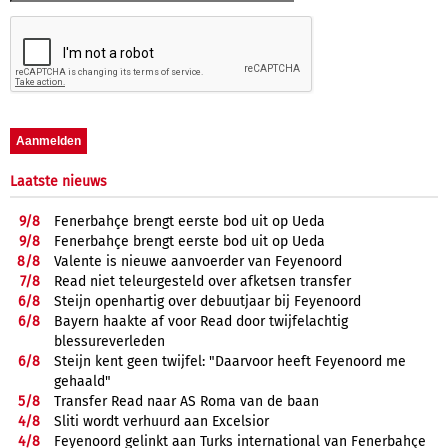
Laatste nieuws
9/
8
Fenerbahçe brengt eerste bod uit op Ueda
9/
8
Fenerbahçe brengt eerste bod uit op Ueda
8/
8
Valente is nieuwe aanvoerder van Feyenoord
7/
8
Read niet teleurgesteld over afketsen transfer
6/
8
Steijn openhartig over debuutjaar bij Feyenoord
6/
8
Bayern haakte af voor Read door twijfelachtig
blessureverleden
6/
8
Steijn kent geen twijfel: "Daarvoor heeft Feyenoord me
gehaald"
5/
8
Transfer Read naar AS Roma van de baan
4/
8
Sliti wordt verhuurd aan Excelsior
4/
8
Feyenoord gelinkt aan Turks international van Fenerbahçe