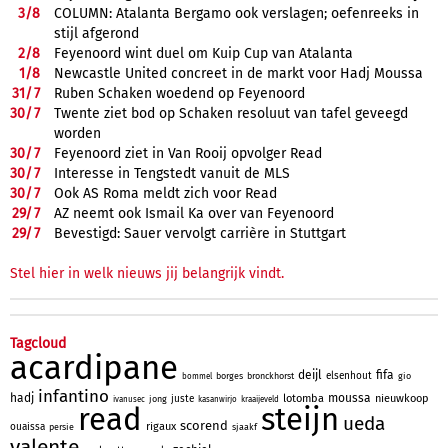
3/
8
COLUMN: Atalanta Bergamo ook verslagen; oefenreeks in
stijl afgerond
2/
8
Feyenoord wint duel om Kuip Cup van Atalanta
1/
8
Newcastle United concreet in de markt voor Hadj Moussa
31/
7
Ruben Schaken woedend op Feyenoord
30/
7
Twente ziet bod op Schaken resoluut van tafel geveegd
worden
30/
7
Feyenoord ziet in Van Rooij opvolger Read
30/
7
Interesse in Tengstedt vanuit de MLS
30/
7
Ook AS Roma meldt zich voor Read
29/
7
AZ neemt ook Ismail Ka over van Feyenoord
29/
7
Bevestigd: Sauer vervolgt carrière in Stuttgart
Stel hier in welk nieuws jij belangrijk vindt.
Tagcloud
acardipane
deijl
fifa
elsenhout
borges
bronckhorst
gio
bommel
infantino
hadj
moussa
lotomba
nieuwkoop
juste
jong
ivanusec
kasanwirjo
kraaijeveld
read
steijn
ueda
scorend
rigaux
ouaissa
persie
sjaakf
valente