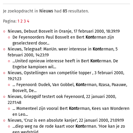
Je zoekopdracht in
Nieuws
had
85
resultaten.
Pagina:
1
2
3
4
Nieuws, Debuut Bosvelt in Oranje, 17 februari 2000, 18:39:19
De Feyenoorders Paul Bosvelt en Bert
Kont
erman zijn
geselecteerd door...
Nieuws, Telegraaf: ManUn. weer interesse in
Kont
erman, 5
februari 2000, 14:23:19
...United opnieuw interesse heeft in Bert
Kont
erman. De
Engelse kampioen wil...
Nieuws, Opstellingen van competitie topper , 3 februari 2000,
19:21:23
... Feyenoord: Dudek, Van Gobbel,
Kont
erman, Rzasa, Paauwe,
Bosvelt, De...
Nieuws, Griepgolf testert ook Feyenoord, 22 januari 2000,
22:11:48
... Momenteel zijn vooral Bert
Kont
erman, Kees van Wonderen
en Leo...
Nieuws, 'Cruz is een absolute kanjer', 22 januari 2000, 21:09:19
...diep weg na de rode kaart voor
Kont
erman. 'Hoe kan je zo
een wedstrijd...