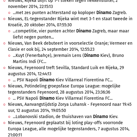
Nieuws, Rijeka blijft op 1-1 steken tegen hekkensluiter, 2
november 2014, 22:15:13
...met zes punten achterstand op koploper
Dinamo
Zagreb.
Nieuws, EL-tegenstander Rijeka wint met 3-1 en staat tweede in
Kroatië, 20 oktober 2014, 07:55:30
...competitie, vier punten achter
Dinamo
Zagreb, maar maar
liefst negen punten...
Nieuws, Van Beek debuteert in voorselectie Oranje; Vermeer en
Clasie er ook bij, 24 september 2014, 12:55:23
...Kuyt (Fenerbahçe), Jeremain Lens (
Dinamo
Kiev), Bruno
Martins Indi (FC...
Nieuws, Feyenoord treft Sevilla, Standard Luik en Rijeka, 29
augustus 2014, 12:44:13
... PSV Napoli
Dinamo
Kiev Villarreal Fiorentina FC...
Nieuws, Potindeling groepsfase Europa League: mogelijke
tegenstanders Feyenoord, 28 augustus 2014, 23:36:36
... PSV Napoli
Dinamo
Kiev Villarreal Fiorentina FC...
Nieuws, Aanvangstijdstip Zorya Luhansk - Feyenoord naar 19.45
uur, 12 augustus 2014, 19:05:50
...Lobanovski stadion, de thuishaven van
Dinamo
Kiev.
Nieuws, Feyenoord geplaatst bij loting play-offs voorronde
Europa League, alle mogelijke tegenstanders, 7 augustus 2014,
21:00:11