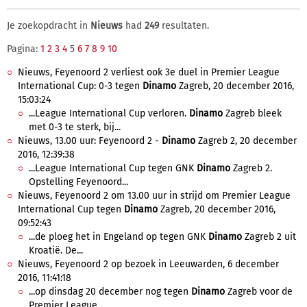
Je zoekopdracht in
Nieuws
had
249
resultaten.
Pagina:
1
2
3
4
5
6
7
8
9
10
Nieuws, Feyenoord 2 verliest ook 3e duel in Premier League
International Cup: 0-3 tegen
Dinamo
Zagreb, 20 december 2016,
15:03:24
...League International Cup verloren.
Dinamo
Zagreb bleek
met 0-3 te sterk, bij...
Nieuws, 13.00 uur: Feyenoord 2 -
Dinamo
Zagreb 2, 20 december
2016, 12:39:38
...League International Cup tegen GNK
Dinamo
Zagreb 2.
Opstelling Feyenoord...
Nieuws, Feyenoord 2 om 13.00 uur in strijd om Premier League
International Cup tegen
Dinamo
Zagreb, 20 december 2016,
09:52:43
...de ploeg het in Engeland op tegen GNK
Dinamo
Zagreb 2 uit
Kroatië. De...
Nieuws, Feyenoord 2 op bezoek in Leeuwarden, 6 december
2016, 11:41:18
...op dinsdag 20 december nog tegen
Dinamo
Zagreb voor de
Premier League...