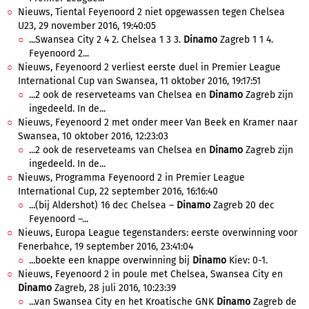
Nieuws, Tiental Feyenoord 2 niet opgewassen tegen Chelsea
U23, 29 november 2016, 19:40:05
...Swansea City 2 4 2. Chelsea 1 3 3.
Dinamo
Zagreb 1 1 4.
Feyenoord 2...
Nieuws, Feyenoord 2 verliest eerste duel in Premier League
International Cup van Swansea, 11 oktober 2016, 19:17:51
...2 ook de reserveteams van Chelsea en
Dinamo
Zagreb zijn
ingedeeld. In de...
Nieuws, Feyenoord 2 met onder meer Van Beek en Kramer naar
Swansea, 10 oktober 2016, 12:23:03
...2 ook de reserveteams van Chelsea en
Dinamo
Zagreb zijn
ingedeeld. In de...
Nieuws, Programma Feyenoord 2 in Premier League
International Cup, 22 september 2016, 16:16:40
...(bij Aldershot) 16 dec Chelsea –
Dinamo
Zagreb 20 dec
Feyenoord –...
Nieuws, Europa League tegenstanders: eerste overwinning voor
Fenerbahce, 19 september 2016, 23:41:04
...boekte een knappe overwinning bij
Dinamo
Kiev: 0-1.
Nieuws, Feyenoord 2 in poule met Chelsea, Swansea City en
Dinamo
Zagreb, 28 juli 2016, 10:23:39
...van Swansea City en het Kroatische GNK
Dinamo
Zagreb de