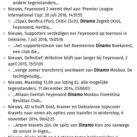
andere tegenstanders...
Nieuws, Feyenoord 2 neemt deel aan 'Premier League
International Cup', 20 juli 2016, 14:51:55
...(Spa), Benfica (Por), Celtic (Sch),
Dinamo
Zagreb (Kro),
Feyenoord, Hertha...
Nieuws, Supporters verdedigen eer Feyenoord op toernooi in
Oekraïne, 7 juli 2016, 15:05:16
...het supportersteam van het Roemeense
Dinamo
Boekarest,
een club die...
Nieuws, Definitief: Wilkshire blijft jaar langer bij Feyenoord, 2
april 2015, 15:57:05
...vorige zomer transfervrij overkwam van
Dinamo
Moskou. De
tachtigvoudig...
Nieuws, Maandag 13.00 uur loting EL: alle mogelijke
tegenstanders, 11 december 2014, 23:06:03
...Milaan Everton Feyenoord
Dinamo
Moskou Fiorentina
Besiktas Club...
Nieuws, AD schuift Dost, Kramer en Oekraïense topscorer
Kravets naar voren als opties voor transfer in winterstop, 6
november 2014, 06:42:25
...Artem Kravets zijn. De spits van
Dinamo
Kiev zou vanwege
de onrust in eigen...