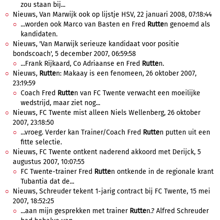
zou staan bij...
Nieuws, Van Marwijk ook op lijstje HSV, 22 januari 2008, 07:18:44
...worden ook Marco van Basten en Fred
Rutte
n genoemd als
kandidaten.
Nieuws, 'Van Marwijk serieuze kandidaat voor positie
bondscoach', 5 december 2007, 06:59:58
...Frank Rijkaard, Co Adriaanse en Fred
Rutte
n.
Nieuws,
Rutte
n: Makaay is een fenomeen, 26 oktober 2007,
23:19:59
Coach Fred
Rutte
n van FC Twente verwacht een moeilijke
wedstrijd, maar ziet nog...
Nieuws, FC Twente mist alleen Niels Wellenberg, 26 oktober
2007, 23:18:50
...vroeg. Verder kan Trainer/Coach Fred
Rutte
n putten uit een
fitte selectie.
Nieuws, FC Twente ontkent naderend akkoord met Derijck, 5
augustus 2007, 10:07:55
FC Twente-trainer Fred
Rutte
n ontkende in de regionale krant
Tubantia dat de...
Nieuws, Schreuder tekent 1-jarig contract bij FC Twente, 15 mei
2007, 18:52:25
...aan mijn gesprekken met trainer
Rutte
n.? Alfred Schreuder