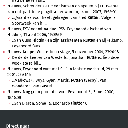
had behalve van...
Nieuws, Schreuder ziet meer kansen op spelen bij FC Twente,
kan ook part-time jeugdtrainer worden, 14 mei 2007, 19:39:01
...garanties voor heeft gekregen van Fred
Rutte
n. Volgens
Sportweek kan hij...
Nieuws, PSV neemt na duel PSV-Feyenoord afscheid van
Hiddink, 11 april 2006, 19:09:39
...van Guus Hiddink en zijn assistenten
Rutte
n en Eijkelkamp.
Feyenoord fans...
Nieuws, Keeper Westerlo op stage, 5 november 2004, 23:20:18
De derde keeper van Westerlo, Jonathan
Rutte
ns, liep deze
week stage bij...
Nieuws, Feyenoord wint met 0-11 in laatste wedstrijd, 29 mei
2001, 23:31:16
...Malkowski, Buys, Gyan, Martis,
Rutte
n (Sesay), Van
Wonderen, Van Gastel...
Nieuws, Nog geen promotie voor Feyenoord 2 , 3 mei 2000,
18:16:08
...Van Dieren; Somalia, Leonardo (
Rutte
n).
Direct naar