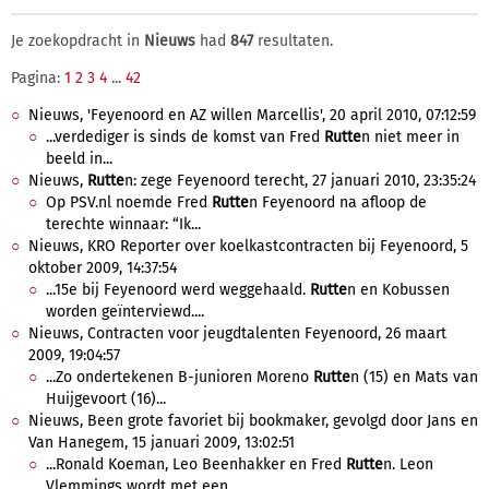
Je zoekopdracht in
Nieuws
had
847
resultaten.
Pagina:
1
2
3
4
...
42
Nieuws, 'Feyenoord en AZ willen Marcellis', 20 april 2010, 07:12:59
...verdediger is sinds de komst van Fred
Rutte
n niet meer in
beeld in...
Nieuws,
Rutte
n: zege Feyenoord terecht, 27 januari 2010, 23:35:24
Op PSV.nl noemde Fred
Rutte
n Feyenoord na afloop de
terechte winnaar: “Ik...
Nieuws, KRO Reporter over koelkastcontracten bij Feyenoord, 5
oktober 2009, 14:37:54
...15e bij Feyenoord werd weggehaald.
Rutte
n en Kobussen
worden geïnterviewd....
Nieuws, Contracten voor jeugdtalenten Feyenoord, 26 maart
2009, 19:04:57
...Zo ondertekenen B-junioren Moreno
Rutte
n (15) en Mats van
Huijgevoort (16)...
Nieuws, Been grote favoriet bij bookmaker, gevolgd door Jans en
Van Hanegem, 15 januari 2009, 13:02:51
...Ronald Koeman, Leo Beenhakker en Fred
Rutte
n. Leon
Vlemmings wordt met een...