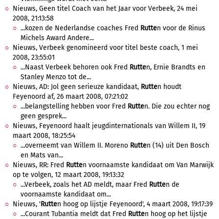
Nieuws, Geen titel Coach van het Jaar voor Verbeek, 24 mei
2008, 21:13:58
...kozen de Nederlandse coaches Fred
Rutte
n voor de Rinus
Michels Award Andere...
Nieuws, Verbeek genomineerd voor titel beste coach, 1 mei
2008, 23:55:01
...Naast Verbeek behoren ook Fred
Rutte
n, Ernie Brandts en
Stanley Menzo tot de...
Nieuws, AD: Jol geen serieuze kandidaat,
Rutte
n houdt
Feyenoord af, 26 maart 2008, 07:21:02
...belangstelling hebben voor Fred
Rutte
n. Die zou echter nog
geen gesprek...
Nieuws, Feyenoord haalt jeugdinternationals van Willem II, 19
maart 2008, 18:25:54
...overneemt van Willem II. Moreno
Rutte
n (14) uit Den Bosch
en Mats van...
Nieuws, RR: Fred
Rutte
n voornaamste kandidaat om Van Marwijk
op te volgen, 12 maart 2008, 19:13:32
...Verbeek, zoals het AD meldt, maar Fred
Rutte
n de
voornaamste kandidaat om...
Nieuws, '
Rutte
n hoog op lijstje Feyenoord', 4 maart 2008, 19:17:39
...Courant Tubantia meldt dat Fred
Rutte
n hoog op het lijstje