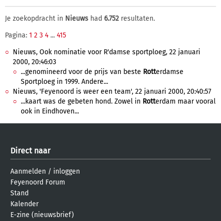
Je zoekopdracht in
Nieuws
had
6.752
resultaten.
Pagina:
1
2
3
4
...
415
Nieuws, Ook nominatie voor R'damse sportploeg, 22 januari
2000, 20:46:03
...genomineerd voor de prijs van beste
Rott
erdamse
Sportploeg in 1999. Andere...
Nieuws, 'Feyenoord is weer een team', 22 januari 2000, 20:40:57
...kaart was de gebeten hond. Zowel in
Rott
erdam maar vooral
ook in Eindhoven...
Direct naar
Aanmelden
/
inloggen
Feyenoord Forum
Stand
Kalender
E-zine (nieuwsbrief)