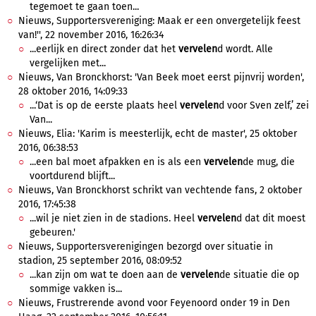
tegemoet te gaan toen...
Nieuws, Supportersvereniging: Maak er een onvergetelijk feest
van!'', 22 november 2016, 16:26:34
...eerlijk en direct zonder dat het
vervelen
d wordt. Alle
vergelijken met...
Nieuws, Van Bronckhorst: 'Van Beek moet eerst pijnvrij worden',
28 oktober 2016, 14:09:33
...‘Dat is op de eerste plaats heel
vervelen
d voor Sven zelf,’ zei
Van...
Nieuws, Elia: 'Karim is meesterlijk, echt de master', 25 oktober
2016, 06:38:53
...een bal moet afpakken en is als een
vervelen
de mug, die
voortdurend blijft...
Nieuws, Van Bronckhorst schrikt van vechtende fans, 2 oktober
2016, 17:45:38
...wil je niet zien in de stadions. Heel
vervelen
d dat dit moest
gebeuren.'
Nieuws, Supportersverenigingen bezorgd over situatie in
stadion, 25 september 2016, 08:09:52
...kan zijn om wat te doen aan de
vervelen
de situatie die op
sommige vakken is...
Nieuws, Frustrerende avond voor Feyenoord onder 19 in Den