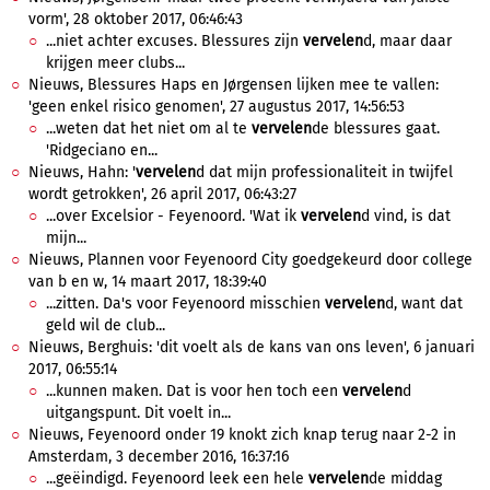
vorm', 28 oktober 2017, 06:46:43
...niet achter excuses. Blessures zijn
vervelen
d, maar daar
krijgen meer clubs...
Nieuws, Blessures Haps en Jørgensen lijken mee te vallen:
'geen enkel risico genomen', 27 augustus 2017, 14:56:53
...weten dat het niet om al te
vervelen
de blessures gaat.
'Ridgeciano en...
Nieuws, Hahn: '
vervelen
d dat mijn professionaliteit in twijfel
wordt getrokken', 26 april 2017, 06:43:27
...over Excelsior - Feyenoord. 'Wat ik
vervelen
d vind, is dat
mijn...
Nieuws, Plannen voor Feyenoord City goedgekeurd door college
van b en w, 14 maart 2017, 18:39:40
...zitten. Da's voor Feyenoord misschien
vervelen
d, want dat
geld wil de club...
Nieuws, Berghuis: 'dit voelt als de kans van ons leven', 6 januari
2017, 06:55:14
...kunnen maken. Dat is voor hen toch een
vervelen
d
uitgangspunt. Dit voelt in...
Nieuws, Feyenoord onder 19 knokt zich knap terug naar 2-2 in
Amsterdam, 3 december 2016, 16:37:16
...geëindigd. Feyenoord leek een hele
vervelen
de middag