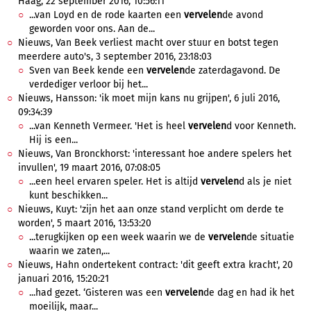
Haag, 22 september 2016, 10:56:11
...van Loyd en de rode kaarten een
vervelen
de avond
geworden voor ons. Aan de...
Nieuws, Van Beek verliest macht over stuur en botst tegen
meerdere auto's, 3 september 2016, 23:18:03
Sven van Beek kende een
vervelen
de zaterdagavond. De
verdediger verloor bij het...
Nieuws, Hansson: 'ik moet mijn kans nu grijpen', 6 juli 2016,
09:34:39
...van Kenneth Vermeer. 'Het is heel
vervelen
d voor Kenneth.
Hij is een...
Nieuws, Van Bronckhorst: 'interessant hoe andere spelers het
invullen', 19 maart 2016, 07:08:05
...een heel ervaren speler. Het is altijd
vervelen
d als je niet
kunt beschikken...
Nieuws, Kuyt: 'zijn het aan onze stand verplicht om derde te
worden', 5 maart 2016, 13:53:20
...terugkijken op een week waarin we de
vervelen
de situatie
waarin we zaten,...
Nieuws, Hahn ondertekent contract: 'dit geeft extra kracht', 20
januari 2016, 15:20:21
...had gezet. ‘Gisteren was een
vervelen
de dag en had ik het
moeilijk, maar...