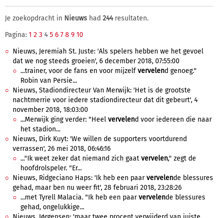
Je zoekopdracht in
Nieuws
had
244
resultaten.
Pagina:
1
2
3
4
5
6
7
8
9
10
Nieuws, Jeremiah St. Juste: 'Als spelers hebben we het gevoel
dat we nog steeds groeien', 6 december 2018, 07:55:00
...trainer, voor de fans en voor mijzelf
vervelen
d genoeg."
Robin van Persie...
Nieuws, Stadiondirecteur Van Merwijk: 'Het is de grootste
nachtmerrie voor iedere stadiondirecteur dat dit gebeurt', 4
november 2018, 18:03:00
...Merwijk ging verder: "Heel
vervelen
d voor iedereen die naar
het stadion...
Nieuws, Dirk Kuyt: 'We willen de supporters voortdurend
verrassen', 26 mei 2018, 06:46:16
..."Ik weet zeker dat niemand zich gaat
vervelen
," zegt de
hoofdrolspeler. "Er...
Nieuws, Ridgeciano Haps: 'Ik heb een paar
vervelen
de blessures
gehad, maar ben nu weer fit', 28 februari 2018, 23:28:26
...met Tyrell Malacia. "Ik heb een paar
vervelen
de blessures
gehad, ongelukkige...
Nieuws, Jørgensen: 'maar twee procent verwijderd van juiste