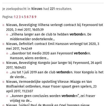
Je zoekopdracht in
Nieuws
had
221
resultaten.
Pagina:
1
2
3
4
5
6
7
8
9
Nieuws, Bevestiging: Vilhena verlengt contract bij Feyenoord tot
2020, 3 mei 2017, 16:05:39
...Vilhena langer aan de club te hebben
verbond
en. De
middenvelder ondertekende...
Nieuws, Definitief: contract Emil Hansson verlengd tot 2020, 3
mei 2017, 14:42:49
...daardoor tot medio 2020 aan Feyenoord
verbond
en.
Hansson, wiens eerdere...
Nieuws, Bevestiging: Kongolo jaar langer bij Feyenoord, 26 april
2017, 16:04:03
...nu tot 1 juli 2019 aan de club
verbond
en. Voor Kongolo is het
de vierde...
Nieuws, Vermoedelijke opstelling Vitesse: Miazga en Van
Wolfswinkel ontbreken, maar Fraser spaart geen spelers, 23
april 2017, 11:23:07
...kunnen geen conclusies worden
verbond
en”, zei Fraser
vrijdag na de...
Nieuws, [video] Paul de Munnik en Opel brengen nieuw