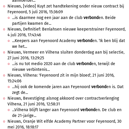
aanvoerder...
Nieuws, [video] Kuyt zet handtekening onder nieuw contract bij
Feyenoord, 5 juli 2016, 15:36:09
...is daarmee nog een jaar aan de club
verbond
en. Beide
partijen kwamen de...
Nieuws, Definitief: Benlahsen nieuwe keeperstrainer Feyenoord,
4 juli 2016, 17:43:46
...Keepers aan Feyenoord Academy
verbond
en. ‘Ik ben blij dat
we het...
Nieuws, Vermeer en Vilhena sluiten donderdag aan bij selectie,
27 juni 2016, 13:29:25
...is nu tot medio 2020 aan de club
verbond
en, terwijl de
nieuwe verbintenis...
Nieuws, Vilhena: 'Feyenoord zit in mijn bloed', 21 juni 2016,
15:24:06
...hij ook de komende jaren aan Feyenoord
verbond
en is. Dat
zegt de...
Nieuws, Bevestiging: alsnog akkoord over contractverlenging
Vilhena, 21 juni 2016, 12:58:31
...Vilhena blijft langer aan Feyenoord
verbond
en. De club en
de 21-jarige...
Nieuws, Oranje Wit elfde Academy Partner voor Feyenoord, 30
mei 2016, 18:18:17