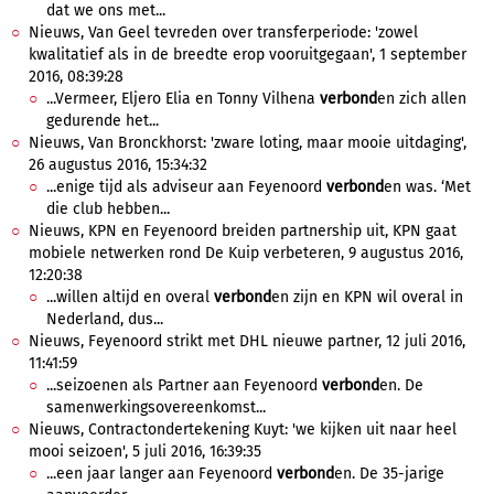
dat we ons met...
Nieuws, Van Geel tevreden over transferperiode: 'zowel
kwalitatief als in de breedte erop vooruitgegaan', 1 september
2016, 08:39:28
...Vermeer, Eljero Elia en Tonny Vilhena
verbond
en zich allen
gedurende het...
Nieuws, Van Bronckhorst: 'zware loting, maar mooie uitdaging',
26 augustus 2016, 15:34:32
...enige tijd als adviseur aan Feyenoord
verbond
en was. ‘Met
die club hebben...
Nieuws, KPN en Feyenoord breiden partnership uit, KPN gaat
mobiele netwerken rond De Kuip verbeteren, 9 augustus 2016,
12:20:38
...willen altijd en overal
verbond
en zijn en KPN wil overal in
Nederland, dus...
Nieuws, Feyenoord strikt met DHL nieuwe partner, 12 juli 2016,
11:41:59
...seizoenen als Partner aan Feyenoord
verbond
en. De
samenwerkingsovereenkomst...
Nieuws, Contractondertekening Kuyt: 'we kijken uit naar heel
mooi seizoen', 5 juli 2016, 16:39:35
...een jaar langer aan Feyenoord
verbond
en. De 35-jarige