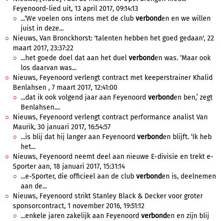
Feyenoord-lied uit, 13 april 2017, 09:14:13
...‘We voelen ons intens met de club
verbond
en en we willen
juist in deze...
Nieuws, Van Bronckhorst: 'talenten hebben het goed gedaan', 22
maart 2017, 23:37:22
...het goede doel dat aan het duel
verbond
en was. ‘Maar ook
los daarvan was...
Nieuws, Feyenoord verlengt contract met keeperstrainer Khalid
Benlahsen , 7 maart 2017, 12:41:00
...dat ik ook volgend jaar aan Feyenoord
verbond
en ben,’ zegt
Benlahsen....
Nieuws, Feyenoord verlengt contract performance analist Van
Maurik, 30 januari 2017, 16:54:57
...is blij dat hij langer aan Feyenoord
verbond
en blijft. ‘Ik heb
het...
Nieuws, Feyenoord neemt deel aan nieuwe E-divisie en trekt e-
Sporter aan, 18 januari 2017, 15:31:14
...e-Sporter, die officieel aan de club
verbond
en is, deelnemen
aan de...
Nieuws, Feyenoord strikt Stanley Black & Decker voor groter
sponsorcontract, 1 november 2016, 19:51:12
...enkele jaren zakelijk aan Feyenoord
verbond
en en zijn blij