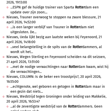
2026, 19:13:00
...ESPN gaf de huidige trainer van Sparta
Rotter
dam een
update over zijn zoon:...
Nieuws, Trauner overwoog te stoppen na zware blessure, 21
april 2026, 14:52:00
...is een langer verblijf van Trauner in
Rotter
dam niet
uitgesloten. De...
Nieuws, Ueda lijkt bezig aan laatste weken bij Feyenoord, 21
april 2026, 14:18:00
...veel belangstelling in de spits van de
Rotter
dammers, al
wordt uit het...
Nieuws, Wegen Sterling en Feyenoord scheiden na dit seizoen,
21 april 2026, 13:51:00
...met de nodige verwachtingen naar
Rotter
dam kwam, wist hij
die verwachtingen...
Nieuws, COLUMN: Is de beker een troostprijs?, 20 april 2026,
16:55:00
...echtgenote, wel geboren en getogen in
Rotter
dam maar in
een gezin dat niets...
Nieuws, Wedstrijd tegen Groningen onder leiding van Makkelie,
20 april 2026, 16:53:47
...al de zeventigste wedstrijd van de
Rotter
dammers. Geen