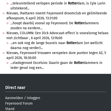
...teleurstellend verlopen periode in
Rotter
dam, is Cyle Larin
uitstekend...
Nieuws, Ihattaren noemt Feyenoord droomclub en gelimiteerde
afkoopsom, 6 april 2026, 13:31:00
...hoopt daarbij vooral op Feyenoord. De
Rotter
dammers
zouden na eerdere...
Nieuws, COLUMN: Een Dick Advocaat-effect is vooralsnog helaas
niet zichtbaar , 6 april 2026, 12:16:00
...en ook nog de lange busreis naar
Rotter
dam (en wellicht
daarna nog verder)...
Nieuws, Feyenoord Vrouwen verspelen dure punten tegen AZ, 5
april 2026, 18:30:00
...stadsgenoot Excelsior. Daarin gaan de
Rotter
dammers in
ieder geval nog een...
Direct naar
Aanmelden
/
inloggen
Feyenoord Forum
Stand