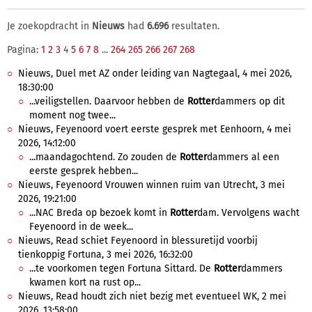
Je zoekopdracht in
Nieuws
had
6.696
resultaten.
Pagina:
1
2
3
4
5
6
7
8
...
264
265
266
267
268
Nieuws, Duel met AZ onder leiding van Nagtegaal, 4 mei 2026,
18:30:00
...veiligstellen. Daarvoor hebben de
Rotter
dammers op dit
moment nog twee...
Nieuws, Feyenoord voert eerste gesprek met Eenhoorn, 4 mei
2026, 14:12:00
...maandagochtend. Zo zouden de
Rotter
dammers al een
eerste gesprek hebben...
Nieuws, Feyenoord Vrouwen winnen ruim van Utrecht, 3 mei
2026, 19:21:00
...NAC Breda op bezoek komt in
Rotter
dam. Vervolgens wacht
Feyenoord in de week...
Nieuws, Read schiet Feyenoord in blessuretijd voorbij
tienkoppig Fortuna, 3 mei 2026, 16:32:00
...te voorkomen tegen Fortuna Sittard. De
Rotter
dammers
kwamen kort na rust op...
Nieuws, Read houdt zich niet bezig met eventueel WK, 2 mei
2026, 13:58:00