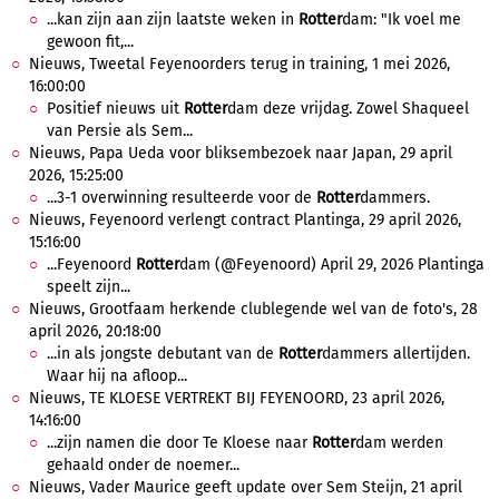
...kan zijn aan zijn laatste weken in
Rotter
dam: "Ik voel me
gewoon fit,...
Nieuws, Tweetal Feyenoorders terug in training, 1 mei 2026,
16:00:00
Positief nieuws uit
Rotter
dam deze vrijdag. Zowel Shaqueel
van Persie als Sem...
Nieuws, Papa Ueda voor bliksembezoek naar Japan, 29 april
2026, 15:25:00
...3-1 overwinning resulteerde voor de
Rotter
dammers.
Nieuws, Feyenoord verlengt contract Plantinga, 29 april 2026,
15:16:00
...Feyenoord
Rotter
dam (@Feyenoord) April 29, 2026 Plantinga
speelt zijn...
Nieuws, Grootfaam herkende clublegende wel van de foto's, 28
april 2026, 20:18:00
...in als jongste debutant van de
Rotter
dammers allertijden.
Waar hij na afloop...
Nieuws, TE KLOESE VERTREKT BIJ FEYENOORD, 23 april 2026,
14:16:00
...zijn namen die door Te Kloese naar
Rotter
dam werden
gehaald onder de noemer...
Nieuws, Vader Maurice geeft update over Sem Steijn, 21 april