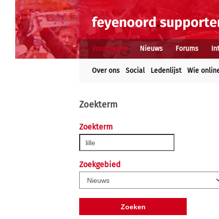
Voorpagina
Nieuws
Forums
In
Over ons
Social
Ledenlijst
Wie onlin
Zoekterm
Zoekterm
Zoekgebied