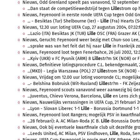
Nieuws, Odd Grenland speelt pas vanavond, 12 september 2
...Dan staat de competitiewedstrijd tegen
Lille
strom op h
Nieuws, Feyenoord in eerste ronde UEFA Cup tegen Odd Gren
... - Besiktas (Tur) Shelbourne (Ier) -
Lille
(Fra) Hearts (Sc
Nieuws, 12.30 uur: loting UEFA Cup, 27 augustus 2004, 07:32:
...Lazio (ITA) Besiktas JK (TUR)
Lille
OSC (FRA) Grazer AK (A
Nieuws, Gerucht: Feyenoord weer bezig met Chun-soo Lee, 
...sprake was van het feit dat hij naar
Lille
in Frankrijk z
Nieuws, Feyenoord loot tegen Fenerbahce, 26 juli 2002, 12:
...Kyiv (UKR) v FC Pyunik (ARM) 8
Lille
str?m SK (NOR) or FK
Nieuws, Definitieve lotingsprocedure C.L. bekendgemaakt, 25
...(MKD) - Legia Warszawa (POL) 27
Lille
strom SK (NOR) - 
Nieuws, Vrijdag om 12.00 uur loting voorronde CL; mogelijke
...- Belshina Bobruisk (Wit-Rusland)
Lille
str?m - FK Zeljez
Nieuws, Feyenoord scouts vanavond weer aanwezig bij Genk,
...Juventus, Chievo Verona, Barcelona,
Lille
en Lens zich g
Nieuws, Nauwelijks verrassingen in UEFA Cup, 21 februari 20
...Lyon - Slovan Liberec 1-1
Lille
- Borussia Dortmund 1-1 I
Nieuws, Feyenoord loot Rangers; mogelijk PSV in kwartfinal
...28 februari): A. AC Milan-Roda JC B.
Lille
-Borussia Dortm
Nieuws, Ook bij eventuele kwartfinale club uit dezelfde gr
...Leeds United, AC Milan, PSV Eindhoven,
Lille
, Roda, Ser
Nieuws, UEFA Cup: Feyenoord in poule met AEK Athene, Gla