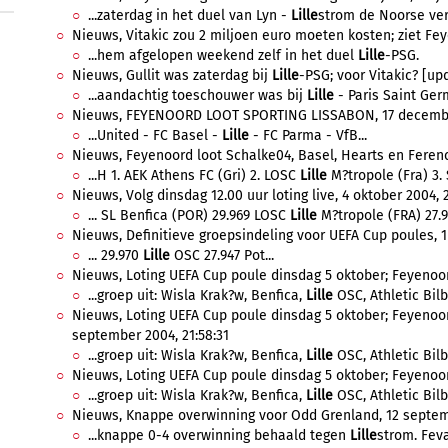
...zaterdag in het duel van Lyn -
Lille
strom de Noorse verd
Nieuws, Vitakic zou 2 miljoen euro moeten kosten; ziet Fey
...hem afgelopen weekend zelf in het duel
Lille
-PSG.
Nieuws, Gullit was zaterdag bij
Lille
-PSG; voor Vitakic? [upd
...aandachtig toeschouwer was bij
Lille
- Paris Saint Germ
Nieuws, FEYENOORD LOOT SPORTING LISSABON, 17 december
...United - FC Basel -
Lille
- FC Parma - VfB...
Nieuws, Feyenoord loot Schalke04, Basel, Hearts en Ferencv
...H 1. AEK Athens FC (Gri) 2. LOSC
Lille
M?tropole (Fra) 3. S
Nieuws, Volg dinsdag 12.00 uur loting live, 4 oktober 2004, 
... SL Benfica (POR) 29.969 LOSC
Lille
M?tropole (FRA) 27.94
Nieuws, Definitieve groepsindeling voor UEFA Cup poules, 1
... 29.970
Lille
OSC 27.947 Pot...
Nieuws, Loting UEFA Cup poule dinsdag 5 oktober; Feyenoo
...groep uit: Wisla Krak?w, Benfica,
Lille
OSC, Athletic Bilba
Nieuws, Loting UEFA Cup poule dinsdag 5 oktober; Feyenoor
september 2004, 21:58:31
...groep uit: Wisla Krak?w, Benfica,
Lille
OSC, Athletic Bilba
Nieuws, Loting UEFA Cup poule dinsdag 5 oktober; Feyenoo
...groep uit: Wisla Krak?w, Benfica,
Lille
OSC, Athletic Bilba
Nieuws, Knappe overwinning voor Odd Grenland, 12 septemb
...knappe 0-4 overwinning behaald tegen
Lille
strom. Feva