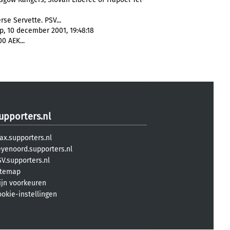
se Servette. PSV...
p, 10 december 2001, 19:48:18
0 AEK...
upporters.nl
ax.supporters.nl
eyenoord.supporters.nl
V.supporters.nl
itemap
ijn voorkeuren
ookie-instellingen