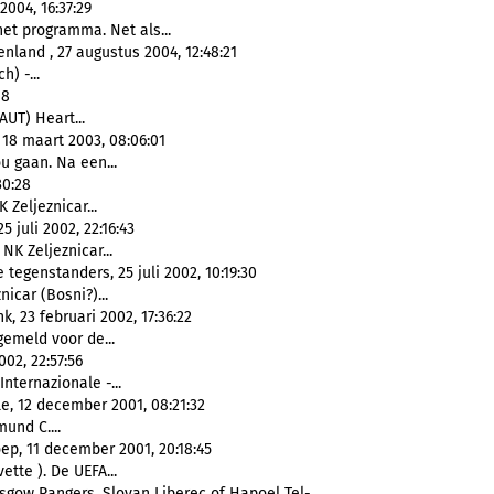
004, 16:37:29
et programma. Net als...
land , 27 augustus 2004, 12:48:21
h) -...
18
UT) Heart...
18 maart 2003, 08:06:01
ou gaan. Na een...
30:28
 Zeljeznicar...
 juli 2002, 22:16:43
NK Zeljeznicar...
 tegenstanders, 25 juli 2002, 10:19:30
nicar (Bosni?)...
 23 februari 2002, 17:36:22
emeld voor de...
02, 22:57:56
nternazionale -...
e, 12 december 2001, 08:21:32
und C....
oep, 11 december 2001, 20:18:45
vette ). De UEFA...
sgow Rangers, Slovan Liberec of Hapoel Tel-