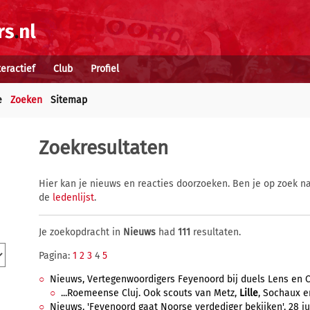
teractief
Club
Profiel
e
Zoeken
Sitemap
Zoekresultaten
Hier kan je nieuws en reacties doorzoeken. Ben je op zoek na
de
ledenlijst
.
Je zoekopdracht in
Nieuws
had
111
resultaten.
Pagina:
1
2
3
4
5
Nieuws, Vertegenwoordigers Feyenoord bij duels Lens en Cl
...Roemeense Cluj. Ook scouts van Metz,
Lille
, Sochaux e
Nieuws, 'Feyenoord gaat Noorse verdediger bekijken', 28 jul