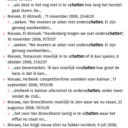
...als deze is het nog niet in te s
chatten
hoe lang het herstel
gaat duren. De...
Nieuws, El Ahmadi: , 11 november 2008, 23:48:20
...weken. "We moeten ze zeker niet onders
chatten
. Er zijn
genoeg voorbeelden...
Nieuws, El Ahmadi: "Hardenberg mogen we niet onders
chatten
",
10 november 2008, 07:15:57
...weken. "We moeten ze zeker niet onders
chatten
. Er zijn
genoeg voorbeelden...
Nieuws, Tomasson: moeilijk in te s
chatten
of ik kan spelen, 6
oktober 2008, 21:02:57
...van Denemarken. 'Ik kan moeilijk ins
chatten
hoe groot de
kans is dat ik kan...
Nieuws, Verbeek: competitieritme voordeel voor Kalmar , 17
september 2008, 19:53:58
...Verbeek is Kalmar allerminst te onders
chatten
, onder meer
omdat de club...
Nieuws, Van Bronckhorst: moeilijk te zien waar we nu staan, 23
augustus 2008, 10:13:26
...het voor Van Bronckhorst lastig in te s
chatten
waar het
elftal nu staat en...
Nieuws, Fan krijgt nieuw shirt na fakkel-incident, 9 juli 2008,