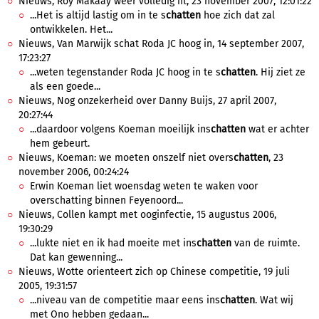
Nieuws, Roy Makaay weer volledig fit, 23 november 2007, 12:01:22
...Het is altijd lastig om in te s
chatten
hoe zich dat zal
ontwikkelen. Het...
Nieuws, Van Marwijk schat Roda JC hoog in, 14 september 2007,
17:23:27
...weten tegenstander Roda JC hoog in te s
chatten
. Hij ziet ze
als een goede...
Nieuws, Nog onzekerheid over Danny Buijs, 27 april 2007,
20:27:44
...daardoor volgens Koeman moeilijk ins
chatten
wat er achter
hem gebeurt.
Nieuws, Koeman: we moeten onszelf niet overs
chatten
, 23
november 2006, 00:24:24
Erwin Koeman liet woensdag weten te waken voor
overschatting binnen Feyenoord...
Nieuws, Collen kampt met ooginfectie, 15 augustus 2006,
19:30:29
...lukte niet en ik had moeite met ins
chatten
van de ruimte.
Dat kan gewenning...
Nieuws, Wotte orienteert zich op Chinese competitie, 19 juli
2005, 19:31:57
...niveau van de competitie maar eens ins
chatten
. Wat wij
met Ono hebben gedaan...