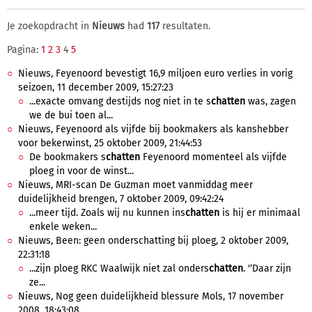
Je zoekopdracht in
Nieuws
had
117
resultaten.
Pagina:
1
2
3
4
5
Nieuws, Feyenoord bevestigt 16,9 miljoen euro verlies in vorig
seizoen, 11 december 2009, 15:27:23
...exacte omvang destijds nog niet in te s
chatten
was, zagen
we de bui toen al...
Nieuws, Feyenoord als vijfde bij bookmakers als kanshebber
voor bekerwinst, 25 oktober 2009, 21:44:53
De bookmakers s
chatten
Feyenoord momenteel als vijfde
ploeg in voor de winst...
Nieuws, MRI-scan De Guzman moet vanmiddag meer
duidelijkheid brengen, 7 oktober 2009, 09:42:24
...meer tijd. Zoals wij nu kunnen ins
chatten
is hij er minimaal
enkele weken...
Nieuws, Been: geen onderschatting bij ploeg, 2 oktober 2009,
22:31:18
...zijn ploeg RKC Waalwijk niet zal onders
chatten
. '‘Daar zijn
ze...
Nieuws, Nog geen duidelijkheid blessure Mols, 17 november
2008, 18:43:08