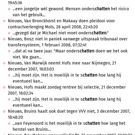
19:45:36
...een jongetje wél gewond. Mensen onders
chatten
het risico
van het gebruik...
Nieuws, Van Bronckhorst en Makaay doen pleidooi voor
contractverlenging Mols, 28 april 2008, 22:45:20
...gezegd dat je Michael niet moet onders
chatten
."
Nieuws, Bosz: niet in paniek vanwege uitspraak tribunaal over
transfersysteem, 1 februari 2008, 07:32:41
...dat al na twee jaar. "Maar onders
chatten
doen we het ook
niet. We gaan...
Nieuws, Van Marwijk neemt Hofs mee naar Nijmegen, 21
december 2007, 16:03:03
...hij moet zijn. Het is moeilijk in te s
chatten
hoe lang hij
eventueel kan...
Nieuws, Hofs maakt zondag rentree bij selectie, 21 december
2007, 16:02:34
...hij moet zijn. Het is moeilijk in te s
chatten
hoe lang hij
eventueel kan...
Nieuws, Bruins haalt ook duel tegen VVV niet, 3 december 2007,
18:48:20
...van Feyenoord is het moeilijk in te s
chatten
hoe lang het
herstel van Bruins...