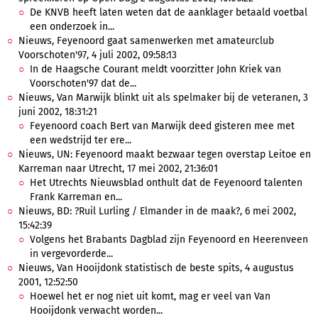
De KNVB heeft laten weten dat de aanklager betaald voetbal
een onderzoek in...
Nieuws, Feyenoord gaat samenwerken met amateurclub
Voorschoten'97, 4 juli 2002, 09:58:13
In de Haagsche Courant meldt voorzitter John Kriek van
Voorschoten'97 dat de...
Nieuws, Van Marwijk blinkt uit als spelmaker bij de veteranen, 3
juni 2002, 18:31:21
Feyenoord coach Bert van Marwijk deed gisteren mee met
een wedstrijd ter ere...
Nieuws, UN: Feyenoord maakt bezwaar tegen overstap Leitoe en
Karreman naar Utrecht, 17 mei 2002, 21:36:01
Het Utrechts Nieuwsblad onthult dat de Feyenoord talenten
Frank Karreman en...
Nieuws, BD: ?Ruil Lurling / Elmander in de maak?, 6 mei 2002,
15:42:39
Volgens het Brabants Dagblad zijn Feyenoord en Heerenveen
in vergevorderde...
Nieuws, Van Hooijdonk statistisch de beste spits, 4 augustus
2001, 12:52:50
Hoewel het er nog niet uit komt, mag er veel van Van
Hooijdonk verwacht worden...