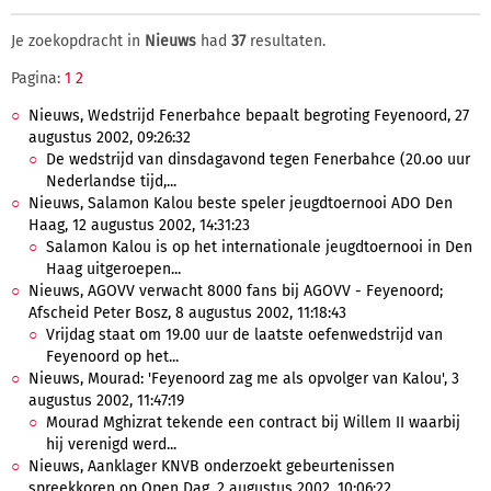
Je zoekopdracht in
Nieuws
had
37
resultaten.
Pagina:
1
2
Nieuws, Wedstrijd Fenerbahce bepaalt begroting Feyenoord, 27
augustus 2002, 09:26:32
De wedstrijd van dinsdagavond tegen Fenerbahce (20.oo uur
Nederlandse tijd,...
Nieuws, Salamon Kalou beste speler jeugdtoernooi ADO Den
Haag, 12 augustus 2002, 14:31:23
Salamon Kalou is op het internationale jeugdtoernooi in Den
Haag uitgeroepen...
Nieuws, AGOVV verwacht 8000 fans bij AGOVV - Feyenoord;
Afscheid Peter Bosz, 8 augustus 2002, 11:18:43
Vrijdag staat om 19.00 uur de laatste oefenwedstrijd van
Feyenoord op het...
Nieuws, Mourad: 'Feyenoord zag me als opvolger van Kalou', 3
augustus 2002, 11:47:19
Mourad Mghizrat tekende een contract bij Willem II waarbij
hij verenigd werd...
Nieuws, Aanklager KNVB onderzoekt gebeurtenissen
spreekkoren op Open Dag, 2 augustus 2002, 10:06:22