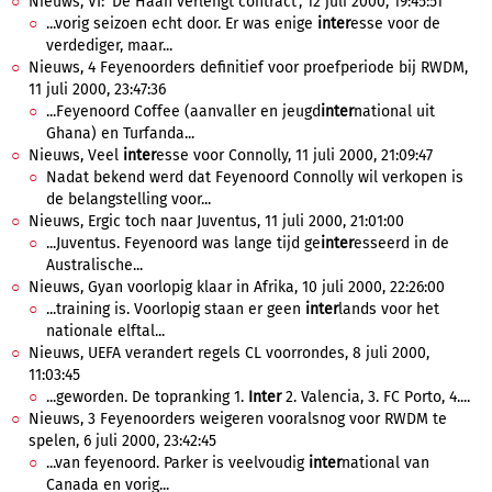
Nieuws, VI: 'De Haan verlengt contract', 12 juli 2000, 19:45:51
...vorig seizoen echt door. Er was enige
inter
esse voor de
verdediger, maar...
Nieuws, 4 Feyenoorders definitief voor proefperiode bij RWDM,
11 juli 2000, 23:47:36
...Feyenoord Coffee (aanvaller en jeugd
inter
national uit
Ghana) en Turfanda...
Nieuws, Veel
inter
esse voor Connolly, 11 juli 2000, 21:09:47
Nadat bekend werd dat Feyenoord Connolly wil verkopen is
de belangstelling voor...
Nieuws, Ergic toch naar Juventus, 11 juli 2000, 21:01:00
...Juventus. Feyenoord was lange tijd ge
inter
esseerd in de
Australische...
Nieuws, Gyan voorlopig klaar in Afrika, 10 juli 2000, 22:26:00
...training is. Voorlopig staan er geen
inter
lands voor het
nationale elftal...
Nieuws, UEFA verandert regels CL voorrondes, 8 juli 2000,
11:03:45
...geworden. De topranking 1.
Inter
2. Valencia, 3. FC Porto, 4....
Nieuws, 3 Feyenoorders weigeren vooralsnog voor RWDM te
spelen, 6 juli 2000, 23:42:45
...van feyenoord. Parker is veelvoudig
inter
national van
Canada en vorig...