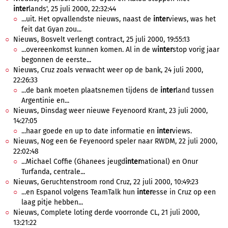
inter
lands', 25 juli 2000, 22:32:44
...uit. Het opvallendste nieuws, naast de
inter
views, was het
feit dat Gyan zou...
Nieuws, Bosvelt verlengt contract, 25 juli 2000, 19:55:13
...overeenkomst kunnen komen. Al in de w
inter
stop vorig jaar
begonnen de eerste...
Nieuws, Cruz zoals verwacht weer op de bank, 24 juli 2000,
22:26:33
...de bank moeten plaatsnemen tijdens de
inter
land tussen
Argentinie en...
Nieuws, Dinsdag weer nieuwe Feyenoord Krant, 23 juli 2000,
14:27:05
...haar goede en up to date informatie en
inter
views.
Nieuws, Nog een 6e Feyenoord speler naar RWDM, 22 juli 2000,
22:02:48
...Michael Coffie (Ghanees jeugd
inter
national) en Onur
Turfanda, centrale...
Nieuws, Geruchtenstroom rond Cruz, 22 juli 2000, 10:49:23
...en Espanol volgens TeamTalk hun
inter
esse in Cruz op een
laag pitje hebben...
Nieuws, Complete loting derde voorronde CL, 21 juli 2000,
13:21:22