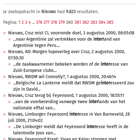
Je zoekopdracht in
Nieuws
had
9.623
resultaten.
Pagina:
1
2
3
4
...
376
377
378
379
380
381
382
383
384
385
Nieuws, Cruz mist CL voorronde duel, 3 augustus 2000, 08:05:08
...naar Argentinie zal vertrekken voor de
inter
land van
Argentinie tegen Peru....
Nieuws, AD: Morgen topoverleg over Cruz, 2 augustus 2000,
07:50:30
...de zaakwaarnemer bekeken worden of de
inter
esse van
Zuid-Europese clubs...
Nieuws, RWDM wil Connolly?, 1 augustus 2000, 20:46:14
...Belgische La Lanterne meldt dat RWDM ge
inter
esseerd zou
zijn in David...
Nieuws, Cruz terug bij Feyenoord, 1 augustus 2000, 18:55:11
...van de voorbereiding vanwege twee
inter
lands van het
nationale elftal van...
Nieuws, Limburger: Feyenoord
inter
esse in Van Barneveld, 28
juli 2000, 21:04:02
...De Limburger meldt dat Feyenoord
inter
esse heeft in de
talentvolle Joos van...
Nieuws, Feyenoord Krant: 'Gyan en Kalou stoppen met