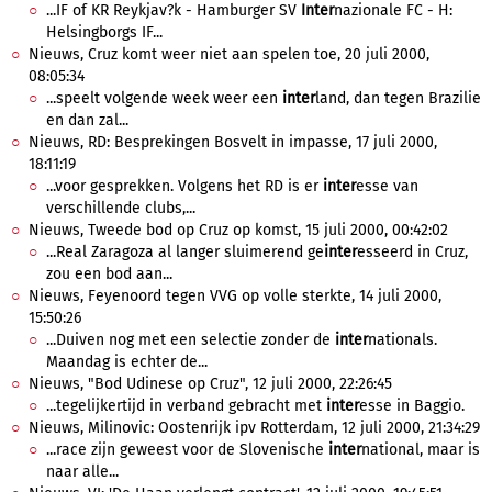
...IF of KR Reykjav?k - Hamburger SV
Inter
nazionale FC - H:
Helsingborgs IF...
Nieuws, Cruz komt weer niet aan spelen toe, 20 juli 2000,
08:05:34
...speelt volgende week weer een
inter
land, dan tegen Brazilie
en dan zal...
Nieuws, RD: Besprekingen Bosvelt in impasse, 17 juli 2000,
18:11:19
...voor gesprekken. Volgens het RD is er
inter
esse van
verschillende clubs,...
Nieuws, Tweede bod op Cruz op komst, 15 juli 2000, 00:42:02
...Real Zaragoza al langer sluimerend ge
inter
esseerd in Cruz,
zou een bod aan...
Nieuws, Feyenoord tegen VVG op volle sterkte, 14 juli 2000,
15:50:26
...Duiven nog met een selectie zonder de
inter
nationals.
Maandag is echter de...
Nieuws, "Bod Udinese op Cruz", 12 juli 2000, 22:26:45
...tegelijkertijd in verband gebracht met
inter
esse in Baggio.
Nieuws, Milinovic: Oostenrijk ipv Rotterdam, 12 juli 2000, 21:34:29
...race zijn geweest voor de Slovenische
inter
national, maar is
naar alle...