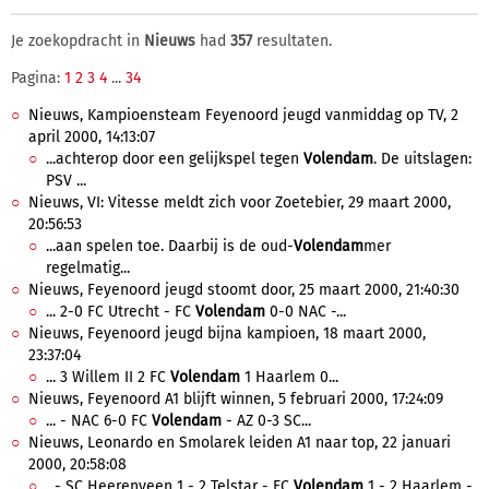
Je zoekopdracht in
Nieuws
had
357
resultaten.
Pagina:
1
2
3
4
...
34
Nieuws, Kampioensteam Feyenoord jeugd vanmiddag op TV, 2
april 2000, 14:13:07
...achterop door een gelijkspel tegen
Volendam
. De uitslagen:
PSV ...
Nieuws, VI: Vitesse meldt zich voor Zoetebier, 29 maart 2000,
20:56:53
...aan spelen toe. Daarbij is de oud-
Volendam
mer
regelmatig...
Nieuws, Feyenoord jeugd stoomt door, 25 maart 2000, 21:40:30
... 2-0 FC Utrecht - FC
Volendam
0-0 NAC -...
Nieuws, Feyenoord jeugd bijna kampioen, 18 maart 2000,
23:37:04
... 3 Willem II 2 FC
Volendam
1 Haarlem 0...
Nieuws, Feyenoord A1 blijft winnen, 5 februari 2000, 17:24:09
... - NAC 6-0 FC
Volendam
- AZ 0-3 SC...
Nieuws, Leonardo en Smolarek leiden A1 naar top, 22 januari
2000, 20:58:08
...- SC Heerenveen 1 - 2 Telstar - FC
Volendam
1 - 2 Haarlem -