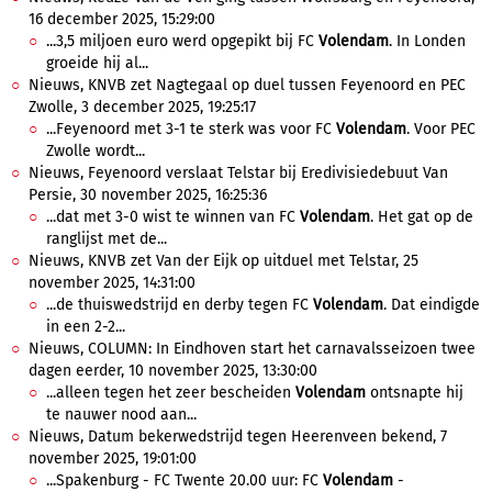
16 december 2025, 15:29:00
...3,5 miljoen euro werd opgepikt bij FC
Volendam
. In Londen
groeide hij al...
Nieuws, KNVB zet Nagtegaal op duel tussen Feyenoord en PEC
Zwolle, 3 december 2025, 19:25:17
...Feyenoord met 3-1 te sterk was voor FC
Volendam
. Voor PEC
Zwolle wordt...
Nieuws, Feyenoord verslaat Telstar bij Eredivisiedebuut Van
Persie, 30 november 2025, 16:25:36
...dat met 3-0 wist te winnen van FC
Volendam
. Het gat op de
ranglijst met de...
Nieuws, KNVB zet Van der Eijk op uitduel met Telstar, 25
november 2025, 14:31:00
...de thuiswedstrijd en derby tegen FC
Volendam
. Dat eindigde
in een 2-2...
Nieuws, COLUMN: In Eindhoven start het carnavalsseizoen twee
dagen eerder, 10 november 2025, 13:30:00
...alleen tegen het zeer bescheiden
Volendam
ontsnapte hij
te nauwer nood aan...
Nieuws, Datum bekerwedstrijd tegen Heerenveen bekend, 7
november 2025, 19:01:00
...Spakenburg - FC Twente 20.00 uur: FC
Volendam
-