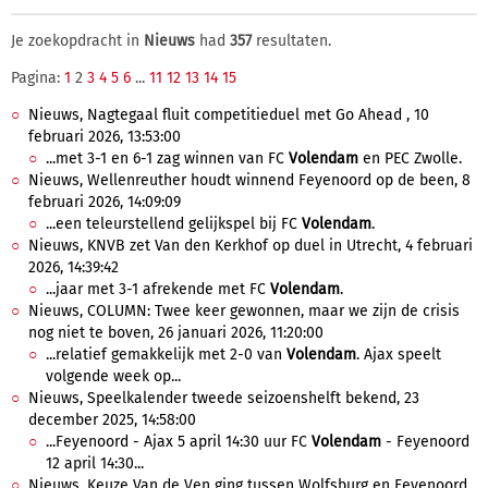
Je zoekopdracht in
Nieuws
had
357
resultaten.
Pagina:
1
2
3
4
5
6
...
11
12
13
14
15
Nieuws, Nagtegaal fluit competitieduel met Go Ahead , 10
februari 2026, 13:53:00
...met 3-1 en 6-1 zag winnen van FC
Volendam
en PEC Zwolle.
Nieuws, Wellenreuther houdt winnend Feyenoord op de been, 8
februari 2026, 14:09:09
...een teleurstellend gelijkspel bij FC
Volendam
.
Nieuws, KNVB zet Van den Kerkhof op duel in Utrecht, 4 februari
2026, 14:39:42
...jaar met 3-1 afrekende met FC
Volendam
.
Nieuws, COLUMN: Twee keer gewonnen, maar we zijn de crisis
nog niet te boven, 26 januari 2026, 11:20:00
...relatief gemakkelijk met 2-0 van
Volendam
. Ajax speelt
volgende week op...
Nieuws, Speelkalender tweede seizoenshelft bekend, 23
december 2025, 14:58:00
...Feyenoord - Ajax 5 april 14:30 uur FC
Volendam
- Feyenoord
12 april 14:30...
Nieuws, Keuze Van de Ven ging tussen Wolfsburg en Feyenoord,