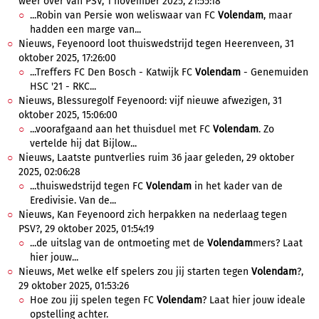
weer over van PSV, 1 november 2025, 21:55:18
...Robin van Persie won weliswaar van FC
Volendam
, maar
hadden een marge van...
Nieuws, Feyenoord loot thuiswedstrijd tegen Heerenveen, 31
oktober 2025, 17:26:00
...Treffers FC Den Bosch - Katwijk FC
Volendam
- Genemuiden
HSC '21 - RKC...
Nieuws, Blessuregolf Feyenoord: vijf nieuwe afwezigen, 31
oktober 2025, 15:06:00
...voorafgaand aan het thuisduel met FC
Volendam
. Zo
vertelde hij dat Bijlow...
Nieuws, Laatste puntverlies ruim 36 jaar geleden, 29 oktober
2025, 02:06:28
...thuiswedstrijd tegen FC
Volendam
in het kader van de
Eredivisie. Van de...
Nieuws, Kan Feyenoord zich herpakken na nederlaag tegen
PSV?, 29 oktober 2025, 01:54:19
...de uitslag van de ontmoeting met de
Volendam
mers? Laat
hier jouw...
Nieuws, Met welke elf spelers zou jij starten tegen
Volendam
?,
29 oktober 2025, 01:53:26
Hoe zou jij spelen tegen FC
Volendam
? Laat hier jouw ideale
opstelling achter.