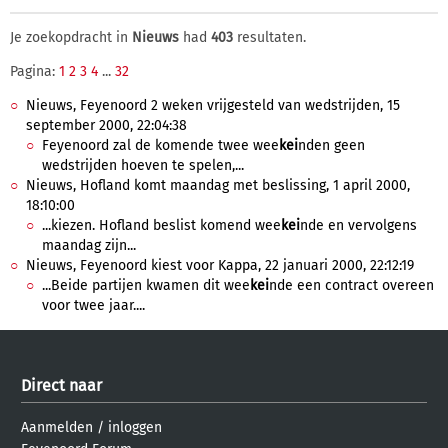
Je zoekopdracht in
Nieuws
had
403
resultaten.
Pagina:
1
2
3
4
...
32
Nieuws, Feyenoord 2 weken vrijgesteld van wedstrijden, 15
september 2000, 22:04:38
Feyenoord zal de komende twee wee
kei
nden geen
wedstrijden hoeven te spelen,...
Nieuws, Hofland komt maandag met beslissing, 1 april 2000,
18:10:00
...kiezen. Hofland beslist komend wee
kei
nde en vervolgens
maandag zijn...
Nieuws, Feyenoord kiest voor Kappa, 22 januari 2000, 22:12:19
...Beide partijen kwamen dit wee
kei
nde een contract overeen
voor twee jaar....
Direct naar
Aanmelden
/
inloggen