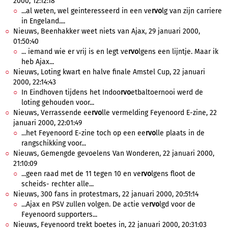
2000, 12:12:18
...al weten, wel geinteresseerd in een ve
rvo
lg van zijn carriere
in Engeland....
Nieuws, Beenhakker weet niets van Ajax, 29 januari 2000,
01:50:40
... iemand wie er vrij is en legt ve
rvo
lgens een lijntje. Maar ik
heb Ajax...
Nieuws, Loting kwart en halve finale Amstel Cup, 22 januari
2000, 22:14:43
In Eindhoven tijdens het Indoo
rvo
etbaltoernooi werd de
loting gehouden voor...
Nieuws, Verrassende ee
rvo
lle vermelding Feyenoord E-zine, 22
januari 2000, 22:01:49
...het Feyenoord E-zine toch op een ee
rvo
lle plaats in de
rangschikking voor...
Nieuws, Gemengde gevoelens Van Wonderen, 22 januari 2000,
21:10:09
...geen raad met de 11 tegen 10 en ve
rvo
lgens floot de
scheids- rechter alle...
Nieuws, 300 fans in protestmars, 22 januari 2000, 20:51:14
...Ajax en PSV zullen volgen. De actie ve
rvo
lgd voor de
Feyenoord supporters...
Nieuws, Feyenoord trekt boetes in, 22 januari 2000, 20:31:03