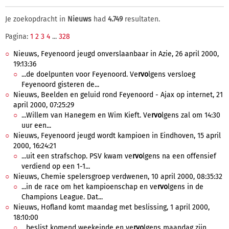
Je zoekopdracht in
Nieuws
had
4.749
resultaten.
Pagina:
1
2
3
4
...
328
Nieuws, Feyenoord jeugd onverslaanbaar in Azie, 26 april 2000,
19:13:36
...de doelpunten voor Feyenoord. Ve
rvo
lgens versloeg
Feyenoord gisteren de...
Nieuws, Beelden en geluid rond Feyenoord - Ajax op internet, 21
april 2000, 07:25:29
...Willem van Hanegem en Wim Kieft. Ve
rvo
lgens zal om 14:30
uur een...
Nieuws, Feyenoord jeugd wordt kampioen in Eindhoven, 15 april
2000, 16:24:21
...uit een strafschop. PSV kwam ve
rvo
lgens na een offensief
verdiend op een 1-1...
Nieuws, Chemie spelersgroep verdwenen, 10 april 2000, 08:35:32
...in de race om het kampioenschap en ve
rvo
lgens in de
Champions League. Dat...
Nieuws, Hofland komt maandag met beslissing, 1 april 2000,
18:10:00
...beslist komend weekeinde en ve
rvo
lgens maandag zijn