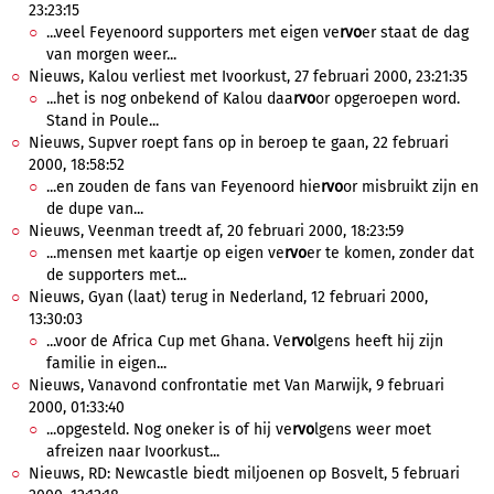
23:23:15
...veel Feyenoord supporters met eigen ve
rvo
er staat de dag
van morgen weer...
Nieuws, Kalou verliest met Ivoorkust, 27 februari 2000, 23:21:35
...het is nog onbekend of Kalou daa
rvo
or opgeroepen word.
Stand in Poule...
Nieuws, Supver roept fans op in beroep te gaan, 22 februari
2000, 18:58:52
...en zouden de fans van Feyenoord hie
rvo
or misbruikt zijn en
de dupe van...
Nieuws, Veenman treedt af, 20 februari 2000, 18:23:59
...mensen met kaartje op eigen ve
rvo
er te komen, zonder dat
de supporters met...
Nieuws, Gyan (laat) terug in Nederland, 12 februari 2000,
13:30:03
...voor de Africa Cup met Ghana. Ve
rvo
lgens heeft hij zijn
familie in eigen...
Nieuws, Vanavond confrontatie met Van Marwijk, 9 februari
2000, 01:33:40
...opgesteld. Nog oneker is of hij ve
rvo
lgens weer moet
afreizen naar Ivoorkust...
Nieuws, RD: Newcastle biedt miljoenen op Bosvelt, 5 februari