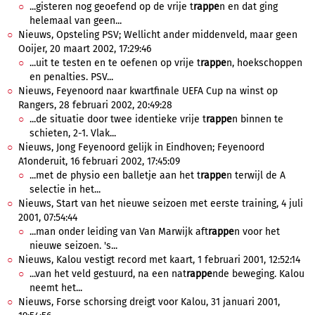
...gisteren nog geoefend op de vrije t
rappe
n en dat ging
helemaal van geen...
Nieuws, Opsteling PSV; Wellicht ander middenveld, maar geen
Ooijer, 20 maart 2002, 17:29:46
...uit te testen en te oefenen op vrije t
rappe
n, hoekschoppen
en penalties. PSV...
Nieuws, Feyenoord naar kwartfinale UEFA Cup na winst op
Rangers, 28 februari 2002, 20:49:28
...de situatie door twee identieke vrije t
rappe
n binnen te
schieten, 2-1. Vlak...
Nieuws, Jong Feyenoord gelijk in Eindhoven; Feyenoord
A1onderuit, 16 februari 2002, 17:45:09
...met de physio een balletje aan het t
rappe
n terwijl de A
selectie in het...
Nieuws, Start van het nieuwe seizoen met eerste training, 4 juli
2001, 07:54:44
...man onder leiding van Van Marwijk aft
rappe
n voor het
nieuwe seizoen. 's...
Nieuws, Kalou vestigt record met kaart, 1 februari 2001, 12:52:14
...van het veld gestuurd, na een nat
rappe
nde beweging. Kalou
neemt het...
Nieuws, Forse schorsing dreigt voor Kalou, 31 januari 2001,