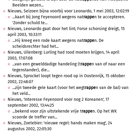
Beelden wezen...
Nieuws, Seizoen bijna voorbij voor Leonardo, 1 mei 2003, 12:02:19
...kaart bij Jong Feyenoord wegens nat
rappe
n te accepteren.
'Zonder schuld te...
Nieuws, Leonardo gaat door het lint; Forse schorsing dreigt, 15
april 2003, 10:33:11
...Hij kreeg een rode kaart wegens nat
rappe
n. De
scheidsrechter had het...
Nieuws, Uilenberg: Lurling had rood moeten krijgen, 14 april
2003, 17:07:08
...van een gewelddadige handeling (t
rappe
n van of naar een
tegenstander), die...
Nieuws, Sprockel loopt tegen rood op in Oostenrijk, 15 oktober
2002, 22:48:07
...zijn tweede gele kaart (voor het wegt
rappe
n van de bal) van
het veld...
Nieuws, 'Interesse Feyenoord voor nog 2 Koreanen', 17
september 2002, 13:44:25
...bekend voor zijn uitstekende vrije t
rappe
n. Op het WK
scoorde de treffer van...
Nieuws, Zoetebier: 'nieuwe regel: hands maken mag', 24
augustus 2002, 22:05:30