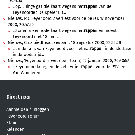
19:54:56
...op. Luinge gaf die kaart wegens nat
rappe
n van de
Feyenoorder. De speler uit...
Nieuws, RD: Feyenoord 2 verliest voor de beker, 17 november
2000, 20:47:35
...Somalia een rode kaart wegens nat
rappe
n en moest
Feyenoord met 10 man...
Nieuws, Cruz biedt excuses aan, 10 augustus 2000, 22:33:28
...en de fans van Feyenoord voor het nat
rappe
n in de slotfase
in de wedstrijd...
Nieuws, 'Feyenoord is weer een team', 22 januari 2000, 20:40:57
...Feyenoord kreeg en de vele vrije t
rappe
n voor de PSV-ers.
Van Wonderen...
Direct naar
Aanmelden
/
inloggen
Feyenoord Forum
Stand
Kalender