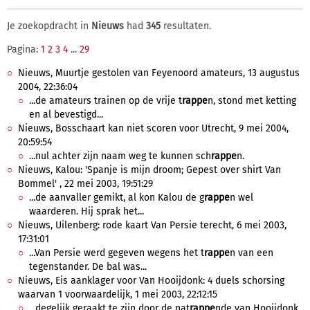
Je zoekopdracht in
Nieuws
had
345
resultaten.
Pagina:
1
2
3
4
...
29
Nieuws, Muurtje gestolen van Feyenoord amateurs, 13 augustus
2004, 22:36:04
...de amateurs trainen op de vrije t
rappe
n, stond met ketting
en al bevestigd...
Nieuws, Bosschaart kan niet scoren voor Utrecht, 9 mei 2004,
20:59:54
...nul achter zijn naam weg te kunnen sch
rappe
n.
Nieuws, Kalou: 'Spanje is mijn droom; Gepest over shirt Van
Bommel' , 22 mei 2003, 19:51:29
...de aanvaller gemikt, al kon Kalou de g
rappe
n wel
waarderen. Hij sprak het...
Nieuws, Uilenberg: rode kaart Van Persie terecht, 6 mei 2003,
17:31:01
...Van Persie werd gegeven wegens het t
rappe
n van een
tegenstander. De bal was...
Nieuws, Eis aanklager voor Van Hooijdonk: 4 duels schorsing
waarvan 1 voorwaardelijk, 1 mei 2003, 22:12:15
...degelijk geraakt te zijn door de nat
rappe
nde van Hooijdonk.