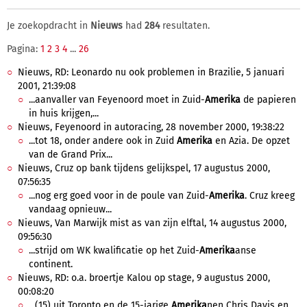
Je zoekopdracht in
Nieuws
had
284
resultaten.
Pagina:
1
2
3
4
...
26
Nieuws, RD: Leonardo nu ook problemen in Brazilie, 5 januari
2001, 21:39:08
...aanvaller van Feyenoord moet in Zuid-
Amerika
de papieren
in huis krijgen,...
Nieuws, Feyenoord in autoracing, 28 november 2000, 19:38:22
...tot 18, onder andere ook in Zuid
Amerika
en Azia. De opzet
van de Grand Prix...
Nieuws, Cruz op bank tijdens gelijkspel, 17 augustus 2000,
07:56:35
...nog erg goed voor in de poule van Zuid-
Amerika
. Cruz kreeg
vandaag opnieuw...
Nieuws, Van Marwijk mist as van zijn elftal, 14 augustus 2000,
09:56:30
...strijd om WK kwalificatie op het Zuid-
Amerika
anse
continent.
Nieuws, RD: o.a. broertje Kalou op stage, 9 augustus 2000,
00:08:20
...(15) uit Toronto en de 15-jarige
Amerika
nen Chris Davis en