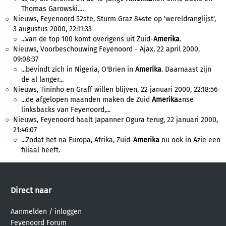
Thomas Garowski....
Nieuws, Feyenoord 52ste, Sturm Graz 84ste op 'wereldranglijst',
3 augustus 2000, 22:11:33
...van de top 100 komt overigens uit Zuid-
Amerika
.
Nieuws, Voorbeschouwing Feyenoord - Ajax, 22 april 2000,
09:08:37
...bevindt zich in Nigeria, O'Brien in
Amerika
. Daarnaast zijn
de al langer...
Nieuws, Tininho en Graff willen blijven, 22 januari 2000, 22:18:56
...de afgelopen maanden maken de Zuid
Amerika
anse
linksbacks van Feyenoord,...
Nieuws, Feyenoord haalt Japanner Ogura terug, 22 januari 2000,
21:46:07
...Zodat het na Europa, Afrika, Zuid-
Amerika
nu ook in Azie een
filiaal heeft.
Direct naar
Aanmelden
/
inloggen
Feyenoord Forum