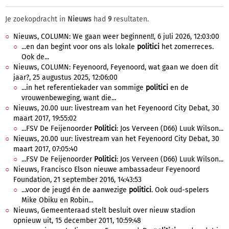
Je zoekopdracht in
Nieuws
had
9
resultaten.
Nieuws, COLUMN: We gaan weer beginnen!!, 6 juli 2026, 12:03:00
...en dan begint voor ons als lokale
politici
het zomerreces.
Ook de...
Nieuws, COLUMN: Feyenoord, Feyenoord, wat gaan we doen dit
jaar?, 25 augustus 2025, 12:06:00
...in het referentiekader van sommige
politici
en de
vrouwenbeweging, want die...
Nieuws, 20.00 uur: livestream van het Feyenoord City Debat, 30
maart 2017, 19:55:02
...FSV De Feijenoorder
Politici
: Jos Verveen (D66) Luuk Wilson...
Nieuws, 20.00 uur: livestream van het Feyenoord City Debat, 30
maart 2017, 07:05:40
...FSV De Feijenoorder
Politici
: Jos Verveen (D66) Luuk Wilson...
Nieuws, Francisco Elson nieuwe ambassadeur Feyenoord
Foundation, 21 september 2016, 14:43:53
...voor de jeugd én de aanwezige
politici
. Ook oud-spelers
Mike Obiku en Robin...
Nieuws, Gemeenteraad stelt besluit over nieuw stadion
opnieuw uit, 15 december 2011, 10:59:48