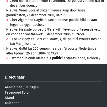
...een nieuw stadion voor Feyenoord. De
politici
zouden dat in
december doen,...
Nieuws, Vrees voor afblazen nieuwe Kuip door hoge
grondkosten, 22 december 2010, 04:23:16
...het Algemeen Dagblad. Rotterdamse
politici
hikken aan
tegen de gigantische...
Nieuws, Massale oproep BN'ers 'v??r Feyenoord, tegen geweld
en voor een voetbalwet', 5 december 2006, 18:24:58
...Foeke Booy en Bert van Marwijk, de
politici
Wouter Bos en
Jan Marijnissen,...
Nieuws, Gullit bij 200 genomineerden 'grootste Nederlander
aller tijden' , 26 april 2004, 16:19:29
...worden in onderdelen als
politici
/ staatslieden, Helden /...
Direct naar
Aanmelden
/
inloggen
Feyenoord Forum
Stand
Kalender