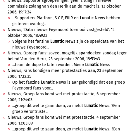
Nieuws, Supportersgroeperingen: geen zitting in nieuwe
commissie zolang Van den Herik aan de macht is, 13 oktober
2006, 19:17:34
...Supporters Platform, S.C.F, FIIIR en
Lunatic
News hebben
gisterem overleg...
Nieuws, 'Data nieuwe Feyenoord toernooi vastgesteld', 12
oktober 2006, 18:49:13
Volgens het fanzine
Lunatic
News zijn de speeldata van het
nieuwe Feyenoord...
Nieuws, Oproep fans: zoveel mogelijk spandoeken zondag tegen
beleid Van den Herik, 25 september 2006, 18:53:43
...team de dupe te laten worden. Meer:
Lunatic
News
Nieuws, Fans kondigen meer protestacties aan, 23 september
2006, 17:12:35
Op het fanzine
Lunatic
News is aangekondigd dat een groep
Feyenoord fans voor...
Nieuws, Groep fans komt wel met protestactie, 6 september
2006, 21:24:03
...groep dit wel te gaan doen, zo meldt
Lunatic
News. ?Een
groep verontruste...
Nieuws, Groep fans komt wel met protestactie, 4 september
2006, 13:03:09
...groep dit wel te gaan doen, zo meldt
Lunatic
News. ?Een