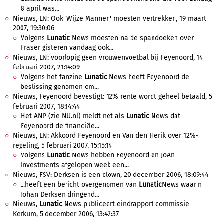
8 april was...
Nieuws, LN: Ook 'Wijze Mannen' moesten vertrekken, 19 maart
2007, 19:30:06
Volgens
Lunatic
News moesten na de spandoeken over
Fraser gisteren vandaag ook...
Nieuws, LN: voorlopig geen vrouwenvoetbal bij Feyenoord, 14
februari 2007, 21:14:09
Volgens het fanzine
Lunatic
News heeft Feyenoord de
beslissing genomen om...
Nieuws, Feyenoord bevestigt: 12% rente wordt geheel betaald, 5
februari 2007, 18:14:44
Het ANP (zie NU.nl) meldt net als
Lunatic
News dat
Feyenoord de financi?le...
Nieuws, LN: Akkoord Feyenoord en Van den Herik over 12%-
regeling, 5 februari 2007, 15:15:14
Volgens
Lunatic
News hebben Feyenoord en JoAn
Investments afgelopen week een...
Nieuws, FSV: Derksen is een clown, 20 december 2006, 18:09:44
...heeft een bericht overgenomen van
Lunatic
News waarin
Johan Derksen dringend...
Nieuws,
Lunatic
News publiceert eindrapport commissie
Kerkum, 5 december 2006, 13:42:37