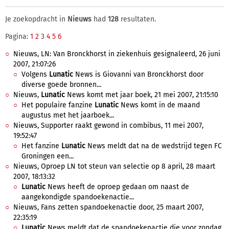
Je zoekopdracht in
Nieuws
had
128
resultaten.
Pagina:
1
2
3
4
5
6
Nieuws, LN: Van Bronckhorst in ziekenhuis gesignaleerd, 26 juni
2007, 21:07:26
Volgens
Lunatic
News is Giovanni van Bronckhorst door
diverse goede bronnen...
Nieuws,
Lunatic
News komt met jaar boek, 21 mei 2007, 21:15:10
Het populaire fanzine
Lunatic
News komt in de maand
augustus met het jaarboek...
Nieuws, Supporter raakt gewond in combibus, 11 mei 2007,
19:52:47
Het fanzine
Lunatic
News meldt dat na de wedstrijd tegen FC
Groningen een...
Nieuws, Oproep LN tot steun van selectie op 8 april, 28 maart
2007, 18:13:32
Lunatic
News heeft de oproep gedaan om naast de
aangekondigde spandoekenactie...
Nieuws, Fans zetten spandoekenactie door, 25 maart 2007,
22:35:19
Lunatic
News meldt dat de spandoekenactie die voor zondag