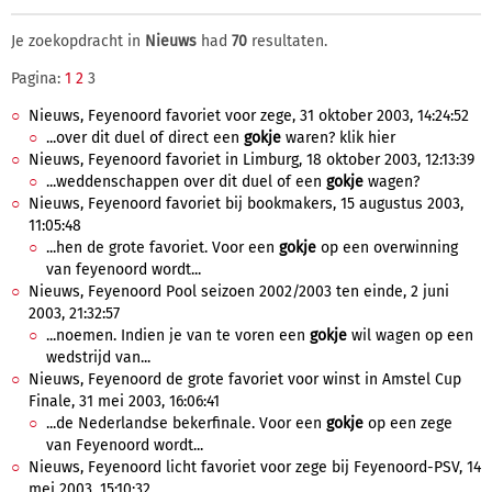
Je zoekopdracht in
Nieuws
had
70
resultaten.
Pagina:
1
2
3
Nieuws, Feyenoord favoriet voor zege, 31 oktober 2003, 14:24:52
...over dit duel of direct een
gokje
waren? klik hier
Nieuws, Feyenoord favoriet in Limburg, 18 oktober 2003, 12:13:39
...weddenschappen over dit duel of een
gokje
wagen?
Nieuws, Feyenoord favoriet bij bookmakers, 15 augustus 2003,
11:05:48
...hen de grote favoriet. Voor een
gokje
op een overwinning
van feyenoord wordt...
Nieuws, Feyenoord Pool seizoen 2002/2003 ten einde, 2 juni
2003, 21:32:57
...noemen. Indien je van te voren een
gokje
wil wagen op een
wedstrijd van...
Nieuws, Feyenoord de grote favoriet voor winst in Amstel Cup
Finale, 31 mei 2003, 16:06:41
...de Nederlandse bekerfinale. Voor een
gokje
op een zege
van Feyenoord wordt...
Nieuws, Feyenoord licht favoriet voor zege bij Feyenoord-PSV, 14
mei 2003, 15:10:32