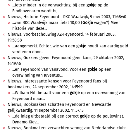
...iets minder in de verwachting, bij een
gokje
op de
Eindhovenaren wordt bij...
Nieuws, Historie Feyenoord - RKC Waalwijk, 9 mei 2003, 11:48:40
...van RKC Waalwijk maar liefst 10,00 (
Gokje
wagen?) Meer
historie van deze...
Nieuws, Voorbeschouwing AZ-Feyenoord, 14 februari 2003,
19:58:38
...aangemerkt. Echter, wie van een
gokje
houdt kan aardig geld
verdienen door...
Nieuws, Gokkers geven Feyenoord geen kans, 29 oktober 2002,
16:19:46
...en Feyenoord van vanavond. Voor een
gokje
op een
overwinning van Juventus...
Nieuws, Interessante kansen voor Feyenoord fans bij
bookmakers, 24 september 2002, 14:15:19
...William Hill betaalt voor een
gokje
op een overwinning van
Feyenoord maar...
Nieuws, Bookmakers schatten Feyenoord en Newcastle
gelijkwaardig, 11 september 2002, 11:57:13
...de inleg uitbetaald bij een correct
gokje
op de poulewinst.
Dynamo Kiev...
Nieuws, Bookmakers verwachten weinig van Nederlandse clubs