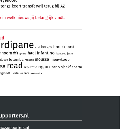
Feyenoord
Stengs keert transfervrij terug bij AZ
r in welk nieuws jij belangrijk vindt.
ud
ardipane
bronckhorst
borges
aivd
infantino
nhoorn
hadj
fifa
ivanusec
juste
givairo
moussa
lotomba
nieuwkoop
kloese
mossad
read
sa
rigaux
sano
sjaakf
sparta
reputatie
ngstedt
ueda
valente
vanhoutte
upporters.nl
ax.supporters.nl