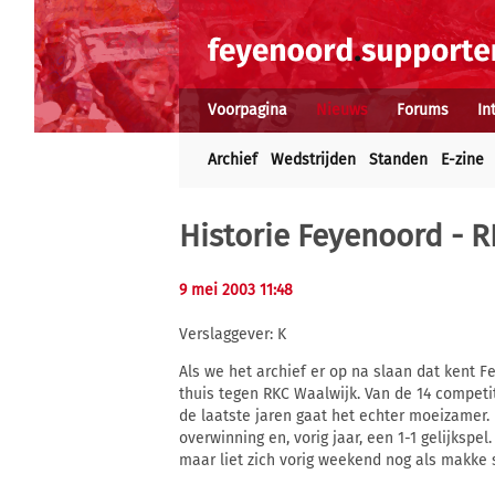
Voorpagina
Nieuws
Forums
In
Archief
Wedstrijden
Standen
E-zine
Historie Feyenoord - 
9 mei 2003 11:48
Verslaggever: K
Als we het archief er op na slaan dat kent 
thuis tegen RKC Waalwijk. Van de 14 competi
de laatste jaren gaat het echter moeizamer. 
overwinning en, vorig jaar, een 1-1 gelijkspel
maar liet zich vorig weekend nog als makke