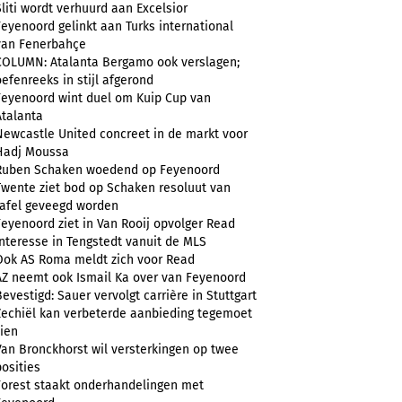
Sliti wordt verhuurd aan Excelsior
Feyenoord gelinkt aan Turks international
van Fenerbahçe
COLUMN: Atalanta Bergamo ook verslagen;
oefenreeks in stijl afgerond
Feyenoord wint duel om Kuip Cup van
Atalanta
Newcastle United concreet in de markt voor
Hadj Moussa
Ruben Schaken woedend op Feyenoord
Twente ziet bod op Schaken resoluut van
tafel geveegd worden
Feyenoord ziet in Van Rooij opvolger Read
Interesse in Tengstedt vanuit de MLS
Ook AS Roma meldt zich voor Read
AZ neemt ook Ismail Ka over van Feyenoord
Bevestigd: Sauer vervolgt carrière in Stuttgart
Zechiël kan verbeterde aanbieding tegemoet
zien
Van Bronckhorst wil versterkingen op twee
posities
Forest staakt onderhandelingen met