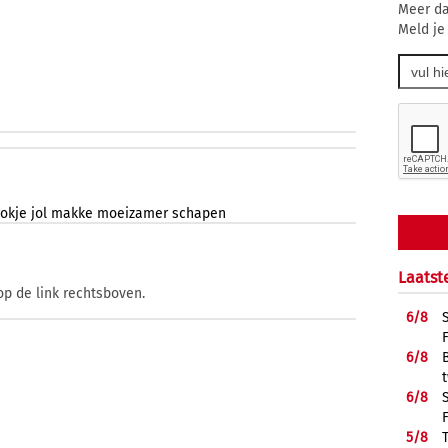
Meer da
Meld je
okje
jol
makke
moeizamer
schapen
Laatst
op de link rechtsboven.
6/
8
6/
8
6/
8
5/
8