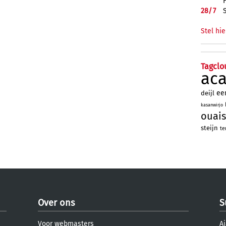
28/
7
Stel hie
Tagclo
ac
ee
deijl
kasanwirjo
ouais
steijn
te
Over ons
S
Voor webmasters
Aj