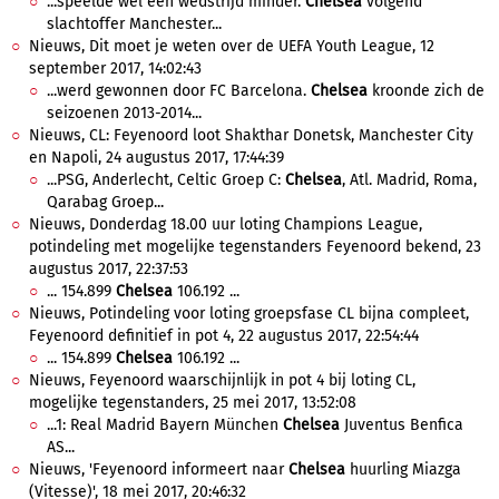
...speelde wel een wedstrijd minder.
Chelsea
volgend
slachtoffer Manchester...
Nieuws, Dit moet je weten over de UEFA Youth League, 12
september 2017, 14:02:43
...werd gewonnen door FC Barcelona.
Chelsea
kroonde zich de
seizoenen 2013-2014...
Nieuws, CL: Feyenoord loot Shakthar Donetsk, Manchester City
en Napoli, 24 augustus 2017, 17:44:39
...PSG, Anderlecht, Celtic Groep C:
Chelsea
, Atl. Madrid, Roma,
Qarabag Groep...
Nieuws, Donderdag 18.00 uur loting Champions League,
potindeling met mogelijke tegenstanders Feyenoord bekend, 23
augustus 2017, 22:37:53
... 154.899
Chelsea
106.192 ...
Nieuws, Potindeling voor loting groepsfase CL bijna compleet,
Feyenoord definitief in pot 4, 22 augustus 2017, 22:54:44
... 154.899
Chelsea
106.192 ...
Nieuws, Feyenoord waarschijnlijk in pot 4 bij loting CL,
mogelijke tegenstanders, 25 mei 2017, 13:52:08
...1: Real Madrid Bayern München
Chelsea
Juventus Benfica
AS...
Nieuws, 'Feyenoord informeert naar
Chelsea
huurling Miazga
(Vitesse)', 18 mei 2017, 20:46:32