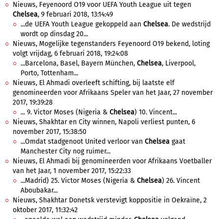
Nieuws, Feyenoord O19 voor UEFA Youth League uit tegen
Chelsea
, 9 februari 2018, 13:14:49
...de UEFA Youth League gekoppeld aan
Chelsea
. De wedstrijd
wordt op dinsdag 20...
Nieuws, Mogelijke tegenstanders Feyenoord O19 bekend, loting
volgt vrijdag, 6 februari 2018, 19:24:08
...Barcelona, Basel, Bayern München,
Chelsea
, Liverpool,
Porto, Tottenham...
Nieuws, El Ahmadi overleeft schifting, bij laatste elf
genomineerden voor Afrikaans Speler van het Jaar, 27 november
2017, 19:39:28
... 9. Victor Moses (Nigeria &
Chelsea
) 10. Vincent...
Nieuws, Shakhtar en City winnen, Napoli verliest punten, 6
november 2017, 15:38:50
...Omdat stadgenoot United verloor van
Chelsea
gaat
Manchester City nog ruimer...
Nieuws, El Ahmadi bij genomineerden voor Afrikaans Voetballer
van het Jaar, 1 november 2017, 15:22:33
...Madrid) 25. Victor Moses (Nigeria &
Chelsea
) 26. Vincent
Aboubakar...
Nieuws, Shakhtar Donetsk verstevigt koppositie in Oekraïne, 2
oktober 2017, 11:32:42