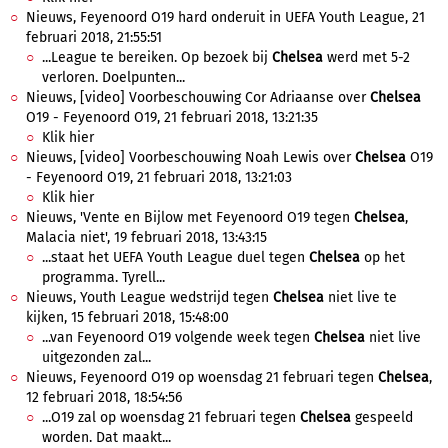
Nieuws, Feyenoord O19 hard onderuit in UEFA Youth League, 21
februari 2018, 21:55:51
...League te bereiken. Op bezoek bij
Chelsea
werd met 5-2
verloren. Doelpunten...
Nieuws, [video] Voorbeschouwing Cor Adriaanse over
Chelsea
O19 - Feyenoord O19, 21 februari 2018, 13:21:35
Klik hier
Nieuws, [video] Voorbeschouwing Noah Lewis over
Chelsea
O19
- Feyenoord O19, 21 februari 2018, 13:21:03
Klik hier
Nieuws, 'Vente en Bijlow met Feyenoord O19 tegen
Chelsea
,
Malacia niet', 19 februari 2018, 13:43:15
...staat het UEFA Youth League duel tegen
Chelsea
op het
programma. Tyrell...
Nieuws, Youth League wedstrijd tegen
Chelsea
niet live te
kijken, 15 februari 2018, 15:48:00
...van Feyenoord O19 volgende week tegen
Chelsea
niet live
uitgezonden zal...
Nieuws, Feyenoord O19 op woensdag 21 februari tegen
Chelsea
,
12 februari 2018, 18:54:56
...O19 zal op woensdag 21 februari tegen
Chelsea
gespeeld
worden. Dat maakt...