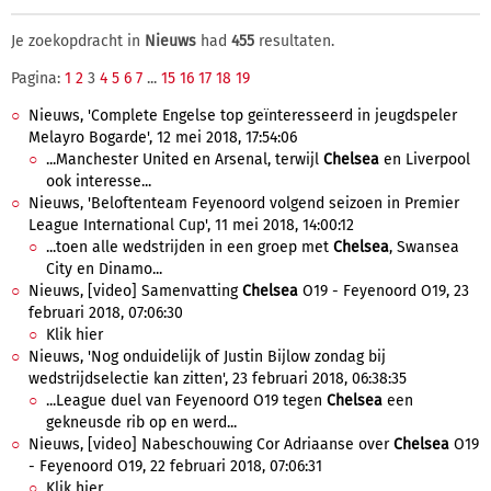
Je zoekopdracht in
Nieuws
had
455
resultaten.
Pagina:
1
2
3
4
5
6
7
...
15
16
17
18
19
Nieuws, 'Complete Engelse top geïnteresseerd in jeugdspeler
Melayro Bogarde', 12 mei 2018, 17:54:06
...Manchester United en Arsenal, terwijl
Chelsea
en Liverpool
ook interesse...
Nieuws, 'Beloftenteam Feyenoord volgend seizoen in Premier
League International Cup', 11 mei 2018, 14:00:12
...toen alle wedstrijden in een groep met
Chelsea
, Swansea
City en Dinamo...
Nieuws, [video] Samenvatting
Chelsea
O19 - Feyenoord O19, 23
februari 2018, 07:06:30
Klik hier
Nieuws, 'Nog onduidelijk of Justin Bijlow zondag bij
wedstrijdselectie kan zitten', 23 februari 2018, 06:38:35
...League duel van Feyenoord O19 tegen
Chelsea
een
gekneusde rib op en werd...
Nieuws, [video] Nabeschouwing Cor Adriaanse over
Chelsea
O19
- Feyenoord O19, 22 februari 2018, 07:06:31
Klik hier