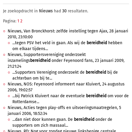
Je zoekopdracht in
Nieuws
had
30
resultaten.
Pagina:
1
2
Nieuws, Van Bronckhorst: zelfde instelling tegen Ajax, 28 januari
2010, 23:10:00
...tegen PSV het veld in gaan. Als wij de
bereidheid
hebben
om elkaar tijdens...
Nieuws, Supportersvereniging onderzoekt
inzamelings
bereidheid
onder Feyenoord fans, 23 januari 2009,
21:21:24
...Supporters Vereniging onderzoekt de
bereidheid
bij de
achterban om bij te...
Nieuws, NOS: Feyenoord informeert naar Kluivert, 24 augustus
2006, 19:02:57
...bij Patrick Kluivert naar de eventuele
bereidheid
om voor de
Rotterdamse...
Nieuws, Acties tegen play-offs en uitvoeringsmaatregelen, 5
januari 2006, 18:52:34
...dan niet door kunnen gaan. De
bereidheid
onder de
supporters om zich massaal...
Nieuws, RD: Nog voor zondag nieuwe linksbenige centrale