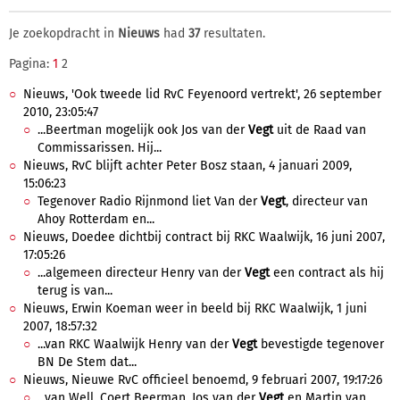
Je zoekopdracht in
Nieuws
had
37
resultaten.
Pagina:
1
2
Nieuws, 'Ook tweede lid RvC Feyenoord vertrekt', 26 september
2010, 23:05:47
...Beertman mogelijk ook Jos van der
Vegt
uit de Raad van
Commissarissen. Hij...
Nieuws, RvC blijft achter Peter Bosz staan, 4 januari 2009,
15:06:23
Tegenover Radio Rijnmond liet Van der
Vegt
, directeur van
Ahoy Rotterdam en...
Nieuws, Doedee dichtbij contract bij RKC Waalwijk, 16 juni 2007,
17:05:26
...algemeen directeur Henry van der
Vegt
een contract als hij
terug is van...
Nieuws, Erwin Koeman weer in beeld bij RKC Waalwijk, 1 juni
2007, 18:57:32
...van RKC Waalwijk Henry van der
Vegt
bevestigde tegenover
BN De Stem dat...
Nieuws, Nieuwe RvC officieel benoemd, 9 februari 2007, 19:17:26
...van Well, Coert Beerman, Jos van der
Vegt
en Martin van