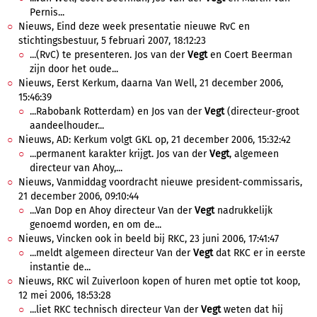
Pernis...
Nieuws, Eind deze week presentatie nieuwe RvC en
stichtingsbestuur, 5 februari 2007, 18:12:23
...(RvC) te presenteren. Jos van der
Vegt
en Coert Beerman
zijn door het oude...
Nieuws, Eerst Kerkum, daarna Van Well, 21 december 2006,
15:46:39
...Rabobank Rotterdam) en Jos van der
Vegt
(directeur-groot
aandeelhouder...
Nieuws, AD: Kerkum volgt GKL op, 21 december 2006, 15:32:42
...permanent karakter krijgt. Jos van der
Vegt
, algemeen
directeur van Ahoy,...
Nieuws, Vanmiddag voordracht nieuwe president-commissaris,
21 december 2006, 09:10:44
...Van Dop en Ahoy directeur Van der
Vegt
nadrukkelijk
genoemd worden, en om de...
Nieuws, Vincken ook in beeld bij RKC, 23 juni 2006, 17:41:47
...meldt algemeen directeur Van der
Vegt
dat RKC er in eerste
instantie de...
Nieuws, RKC wil Zuiverloon kopen of huren met optie tot koop,
12 mei 2006, 18:53:28
...liet RKC technisch directeur Van der
Vegt
weten dat hij