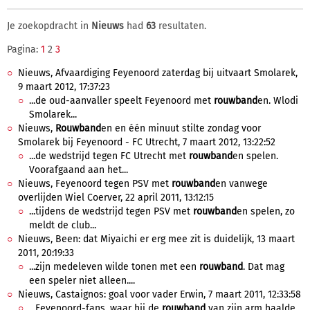
Je zoekopdracht in
Nieuws
had
63
resultaten.
Pagina:
1
2
3
Nieuws, Afvaardiging Feyenoord zaterdag bij uitvaart Smolarek,
9 maart 2012, 17:37:23
...de oud-aanvaller speelt Feyenoord met
rouwband
en. Wlodi
Smolarek...
Nieuws,
Rouwband
en en één minuut stilte zondag voor
Smolarek bij Feyenoord - FC Utrecht, 7 maart 2012, 13:22:52
...de wedstrijd tegen FC Utrecht met
rouwband
en spelen.
Voorafgaand aan het...
Nieuws, Feyenoord tegen PSV met
rouwband
en vanwege
overlijden Wiel Coerver, 22 april 2011, 13:12:15
...tijdens de wedstrijd tegen PSV met
rouwband
en spelen, zo
meldt de club...
Nieuws, Been: dat Miyaichi er erg mee zit is duidelijk, 13 maart
2011, 20:19:33
...zijn medeleven wilde tonen met een
rouwband
. Dat mag
een speler niet alleen....
Nieuws, Castaignos: goal voor vader Erwin, 7 maart 2011, 12:33:58
...Feyenoord-fans, waar hij de
rouwband
van zijn arm haalde