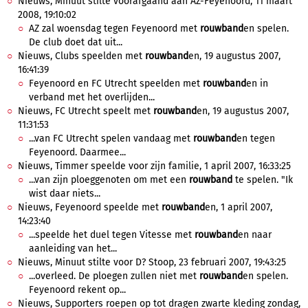
Nieuws, Minuut stilte voorafgaand aan AZ-Feyenoord, 11 maart
2008, 19:10:02
AZ zal woensdag tegen Feyenoord met
rouwband
en spelen.
De club doet dat uit...
Nieuws, Clubs speelden met
rouwband
en, 19 augustus 2007,
16:41:39
Feyenoord en FC Utrecht speelden met
rouwband
en in
verband met het overlijden...
Nieuws, FC Utrecht speelt met
rouwband
en, 19 augustus 2007,
11:31:53
...van FC Utrecht spelen vandaag met
rouwband
en tegen
Feyenoord. Daarmee...
Nieuws, Timmer speelde voor zijn familie, 1 april 2007, 16:33:25
...van zijn ploeggenoten om met een
rouwband
te spelen. "Ik
wist daar niets...
Nieuws, Feyenoord speelde met
rouwband
en, 1 april 2007,
14:23:40
...speelde het duel tegen Vitesse met
rouwband
en naar
aanleiding van het...
Nieuws, Minuut stilte voor D? Stoop, 23 februari 2007, 19:43:25
...overleed. De ploegen zullen niet met
rouwband
en spelen.
Feyenoord rekent op...
Nieuws, Supporters roepen op tot dragen zwarte kleding zondag,