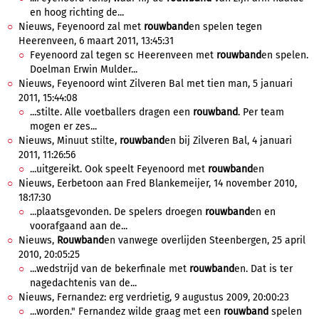
en hoog richting de...
Nieuws, Feyenoord zal met
rouwband
en spelen tegen
Heerenveen, 6 maart 2011, 13:45:31
Feyenoord zal tegen sc Heerenveen met
rouwband
en spelen.
Doelman Erwin Mulder...
Nieuws, Feyenoord wint Zilveren Bal met tien man, 5 januari
2011, 15:44:08
...stilte. Alle voetballers dragen een
rouwband
. Per team
mogen er zes...
Nieuws, Minuut stilte,
rouwband
en bij Zilveren Bal, 4 januari
2011, 11:26:56
...uitgereikt. Ook speelt Feyenoord met
rouwband
en
Nieuws, Eerbetoon aan Fred Blankemeijer, 14 november 2010,
18:17:30
...plaatsgevonden. De spelers droegen
rouwband
en en
voorafgaand aan de...
Nieuws,
Rouwband
en vanwege overlijden Steenbergen, 25 april
2010, 20:05:25
...wedstrijd van de bekerfinale met
rouwband
en. Dat is ter
nagedachtenis van de...
Nieuws, Fernandez: erg verdrietig, 9 augustus 2009, 20:00:23
...worden." Fernandez wilde graag met een
rouwband
spelen