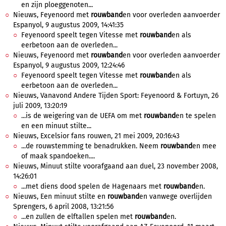
en zijn ploeggenoten...
Nieuws, Feyenoord met
rouwband
en voor overleden aanvoerder
Espanyol, 9 augustus 2009, 14:41:35
Feyenoord speelt tegen Vitesse met
rouwband
en als
eerbetoon aan de overleden...
Nieuws, Feyenoord met
rouwband
en voor overleden aanvoerder
Espanyol, 9 augustus 2009, 12:24:46
Feyenoord speelt tegen Vitesse met
rouwband
en als
eerbetoon aan de overleden...
Nieuws, Vanavond Andere Tijden Sport: Feyenoord & Fortuyn, 26
juli 2009, 13:20:19
...is de weigering van de UEFA om met
rouwband
en te spelen
en een minuut stilte...
Nieuws, Excelsior fans rouwen, 21 mei 2009, 20:16:43
...de rouwstemming te benadrukken. Neem
rouwband
en mee
of maak spandoeken....
Nieuws, Minuut stilte voorafgaand aan duel, 23 november 2008,
14:26:01
...met diens dood spelen de Hagenaars met
rouwband
en.
Nieuws, Een minuut stilte en
rouwband
en vanwege overlijden
Sprengers, 6 april 2008, 13:21:56
...en zullen de elftallen spelen met
rouwband
en.