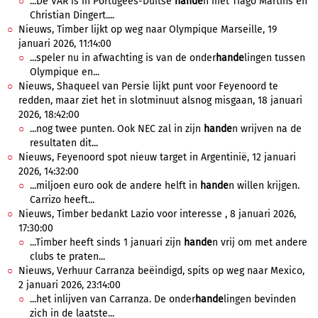
...De VAR is in Portugees-Duitse
hande
n met Tiago Martins en
Christian Dingert....
Nieuws, Timber lijkt op weg naar Olympique Marseille, 19
januari 2026, 11:14:00
...speler nu in afwachting is van de onder
hande
lingen tussen
Olympique en...
Nieuws, Shaqueel van Persie lijkt punt voor Feyenoord te
redden, maar ziet het in slotminuut alsnog misgaan, 18 januari
2026, 18:42:00
...nog twee punten. Ook NEC zal in zijn
hande
n wrijven na de
resultaten dit...
Nieuws, Feyenoord spot nieuw target in Argentinië, 12 januari
2026, 14:32:00
...miljoen euro ook de andere helft in
hande
n willen krijgen.
Carrizo heeft...
Nieuws, Timber bedankt Lazio voor interesse , 8 januari 2026,
17:30:00
...Timber heeft sinds 1 januari zijn
hande
n vrij om met andere
clubs te praten...
Nieuws, Verhuur Carranza beëindigd, spits op weg naar Mexico,
2 januari 2026, 23:14:00
...het inlijven van Carranza. De onder
hande
lingen bevinden
zich in de laatste...