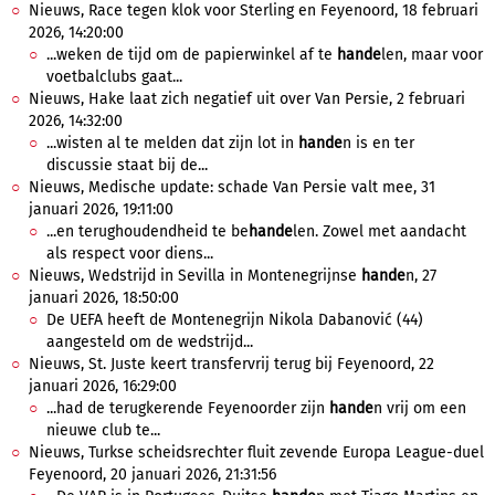
Nieuws, Race tegen klok voor Sterling en Feyenoord, 18 februari
2026, 14:20:00
...weken de tijd om de papierwinkel af te
hande
len, maar voor
voetbalclubs gaat...
Nieuws, Hake laat zich negatief uit over Van Persie, 2 februari
2026, 14:32:00
...wisten al te melden dat zijn lot in
hande
n is en ter
discussie staat bij de...
Nieuws, Medische update: schade Van Persie valt mee, 31
januari 2026, 19:11:00
...en terughoudendheid te be
hande
len. Zowel met aandacht
als respect voor diens...
Nieuws, Wedstrijd in Sevilla in Montenegrijnse
hande
n, 27
januari 2026, 18:50:00
De UEFA heeft de Montenegrijn Nikola Dabanović (44)
aangesteld om de wedstrijd...
Nieuws, St. Juste keert transfervrij terug bij Feyenoord, 22
januari 2026, 16:29:00
...had de terugkerende Feyenoorder zijn
hande
n vrij om een
nieuwe club te...
Nieuws, Turkse scheidsrechter fluit zevende Europa League-duel
Feyenoord, 20 januari 2026, 21:31:56