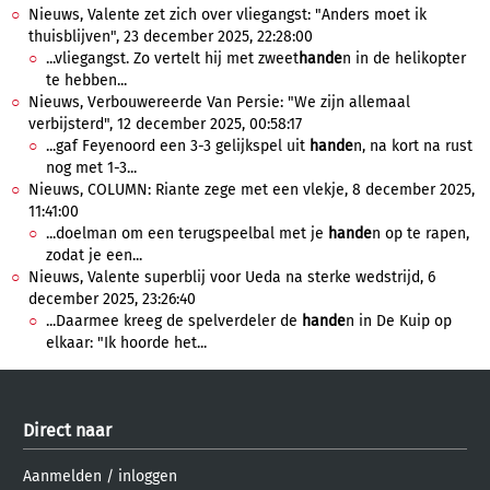
Nieuws, Valente zet zich over vliegangst: "Anders moet ik
thuisblijven", 23 december 2025, 22:28:00
...vliegangst. Zo vertelt hij met zweet
hande
n in de helikopter
te hebben...
Nieuws, Verbouwereerde Van Persie: "We zijn allemaal
verbijsterd", 12 december 2025, 00:58:17
...gaf Feyenoord een 3-3 gelijkspel uit
hande
n, na kort na rust
nog met 1-3...
Nieuws, COLUMN: Riante zege met een vlekje, 8 december 2025,
11:41:00
...doelman om een terugspeelbal met je
hande
n op te rapen,
zodat je een...
Nieuws, Valente superblij voor Ueda na sterke wedstrijd, 6
december 2025, 23:26:40
...Daarmee kreeg de spelverdeler de
hande
n in De Kuip op
elkaar: "Ik hoorde het...
Direct naar
Aanmelden
/
inloggen