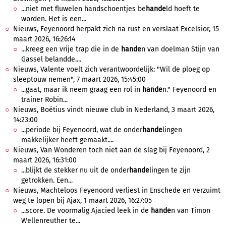
...niet met fluwelen handschoentjes be
hande
ld hoeft te
worden. Het is een...
Nieuws, Feyenoord herpakt zich na rust en verslaat Excelsior, 15
maart 2026, 16:26:14
...kreeg een vrije trap die in de
hande
n van doelman Stijn van
Gassel belandde....
Nieuws, Valente voelt zich verantwoordelijk: "Wil de ploeg op
sleeptouw nemen", 7 maart 2026, 15:45:00
...gaat, maar ik neem graag een rol in
hande
n." Feyenoord en
trainer Robin...
Nieuws, Boëtius vindt nieuwe club in Nederland, 3 maart 2026,
14:23:00
...periode bij Feyenoord, wat de onder
hande
lingen
makkelijker heeft gemaakt....
Nieuws, Van Wonderen toch niet aan de slag bij Feyenoord, 2
maart 2026, 16:31:00
...blijkt de stekker nu uit de onder
hande
lingen te zijn
getrokken. Een...
Nieuws, Machteloos Feyenoord verliest in Enschede en verzuimt
weg te lopen bij Ajax, 1 maart 2026, 16:27:05
...score. De voormalig Ajacied leek in de
hande
n van Timon
Wellenreuther te...