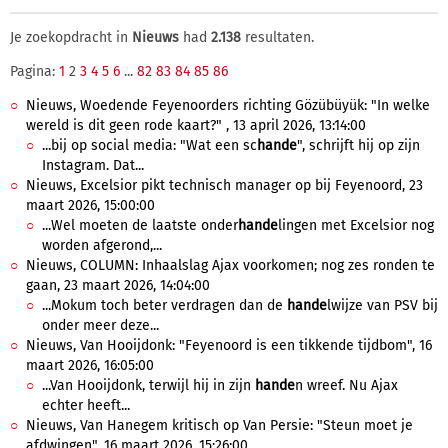
Je zoekopdracht in
Nieuws
had
2.138
resultaten.
Pagina:
1
2
3
4
5
6
...
82
83
84
85
86
Nieuws, Woedende Feyenoorders richting Gözübüyük: "In welke
wereld is dit geen rode kaart?" , 13 april 2026, 13:14:00
...bij op social media: "Wat een sc
hande
", schrijft hij op zijn
Instagram. Dat...
Nieuws, Excelsior pikt technisch manager op bij Feyenoord, 23
maart 2026, 15:00:00
...Wel moeten de laatste onder
hande
lingen met Excelsior nog
worden afgerond,...
Nieuws, COLUMN: Inhaalslag Ajax voorkomen; nog zes ronden te
gaan, 23 maart 2026, 14:04:00
...Mokum toch beter verdragen dan de
hande
lwijze van PSV bij
onder meer deze...
Nieuws, Van Hooijdonk: "Feyenoord is een tikkende tijdbom", 16
maart 2026, 16:05:00
...Van Hooijdonk, terwijl hij in zijn
hande
n wreef. Nu Ajax
echter heeft...
Nieuws, Van Hanegem kritisch op Van Persie: "Steun moet je
afdwingen", 16 maart 2026, 15:26:00