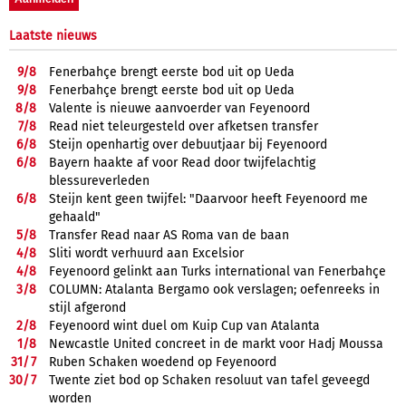
Laatste nieuws
9/
8
Fenerbahçe brengt eerste bod uit op Ueda
9/
8
Fenerbahçe brengt eerste bod uit op Ueda
8/
8
Valente is nieuwe aanvoerder van Feyenoord
7/
8
Read niet teleurgesteld over afketsen transfer
6/
8
Steijn openhartig over debuutjaar bij Feyenoord
6/
8
Bayern haakte af voor Read door twijfelachtig
blessureverleden
6/
8
Steijn kent geen twijfel: "Daarvoor heeft Feyenoord me
gehaald"
5/
8
Transfer Read naar AS Roma van de baan
4/
8
Sliti wordt verhuurd aan Excelsior
4/
8
Feyenoord gelinkt aan Turks international van Fenerbahçe
3/
8
COLUMN: Atalanta Bergamo ook verslagen; oefenreeks in
stijl afgerond
2/
8
Feyenoord wint duel om Kuip Cup van Atalanta
1/
8
Newcastle United concreet in de markt voor Hadj Moussa
31/
7
Ruben Schaken woedend op Feyenoord
30/
7
Twente ziet bod op Schaken resoluut van tafel geveegd
worden