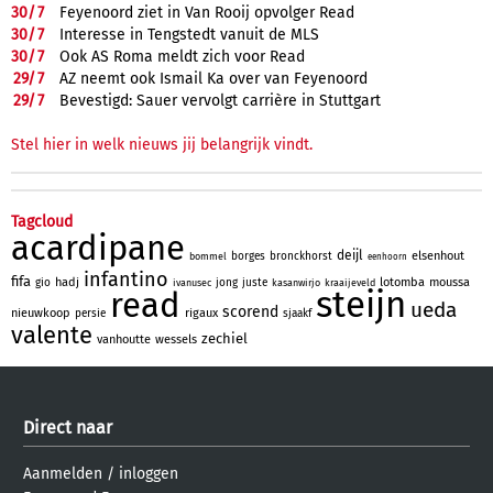
30/
7
Feyenoord ziet in Van Rooij opvolger Read
30/
7
Interesse in Tengstedt vanuit de MLS
30/
7
Ook AS Roma meldt zich voor Read
29/
7
AZ neemt ook Ismail Ka over van Feyenoord
29/
7
Bevestigd: Sauer vervolgt carrière in Stuttgart
Stel hier in welk nieuws jij belangrijk vindt.
Tagcloud
acardipane
deijl
elsenhout
borges
bronckhorst
bommel
eenhoorn
infantino
fifa
hadj
lotomba
moussa
gio
jong
juste
ivanusec
kasanwirjo
kraaijeveld
steijn
read
ueda
scorend
nieuwkoop
rigaux
persie
sjaakf
valente
zechiel
vanhoutte
wessels
Direct naar
Aanmelden
/
inloggen