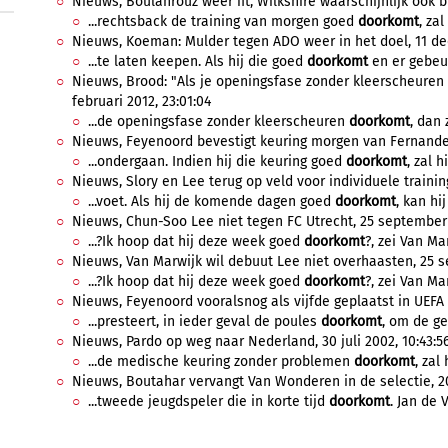
Nieuws, Boulahrouz weer fit, Wilkshire waarschijnlijk ook bij
...rechtsback de training van morgen goed
doorkomt
, zal
Nieuws, Koeman: Mulder tegen ADO weer in het doel, 11 de
...te laten keepen. Als hij die goed
doorkomt
en er gebeur
Nieuws, Brood: "Als je openingsfase zonder kleerscheuren
februari 2012, 23:01:04
...de openingsfase zonder kleerscheuren
doorkomt
, dan 
Nieuws, Feyenoord bevestigt keuring morgen van Fernandez, 
...ondergaan. Indien hij die keuring goed
doorkomt
, zal h
Nieuws, Slory en Lee terug op veld voor individuele trainin
...voet. Als hij de komende dagen goed
doorkomt
, kan hi
Nieuws, Chun-Soo Lee niet tegen FC Utrecht, 25 september 
...?Ik hoop dat hij deze week goed
doorkomt
?, zei Van Mar
Nieuws, Van Marwijk wil debuut Lee niet overhaasten, 25 s
...?Ik hoop dat hij deze week goed
doorkomt
?, zei Van Mar
Nieuws, Feyenoord vooralsnog als vijfde geplaatst in UEFA C
...presteert, in ieder geval de poules
doorkomt
, om de ge
Nieuws, Pardo op weg naar Nederland, 30 juli 2002, 10:43:5
...de medische keuring zonder problemen
doorkomt
, zal
Nieuws, Boutahar vervangt Van Wonderen in de selectie, 2
...tweede jeugdspeler die in korte tijd
doorkomt
. Jan de V