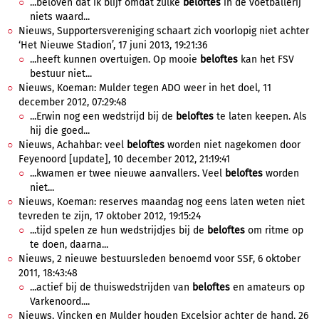
...beloven dat ik blijf omdat zulke
beloftes
in de voetballerij
niets waard...
Nieuws, Supportersvereniging schaart zich voorlopig niet achter
‘Het Nieuwe Stadion’, 17 juni 2013, 19:21:36
...heeft kunnen overtuigen. Op mooie
beloftes
kan het FSV
bestuur niet...
Nieuws, Koeman: Mulder tegen ADO weer in het doel, 11
december 2012, 07:29:48
...Erwin nog een wedstrijd bij de
beloftes
te laten keepen. Als
hij die goed...
Nieuws, Achahbar: veel
beloftes
worden niet nagekomen door
Feyenoord [update], 10 december 2012, 21:19:41
...kwamen er twee nieuwe aanvallers. Veel
beloftes
worden
niet...
Nieuws, Koeman: reserves maandag nog eens laten weten niet
tevreden te zijn, 17 oktober 2012, 19:15:24
...tijd spelen ze hun wedstrijdjes bij de
beloftes
om ritme op
te doen, daarna...
Nieuws, 2 nieuwe bestuursleden benoemd voor SSF, 6 oktober
2011, 18:43:48
...actief bij de thuiswedstrijden van
beloftes
en amateurs op
Varkenoord....
Nieuws, Vincken en Mulder houden Excelsior achter de hand, 26