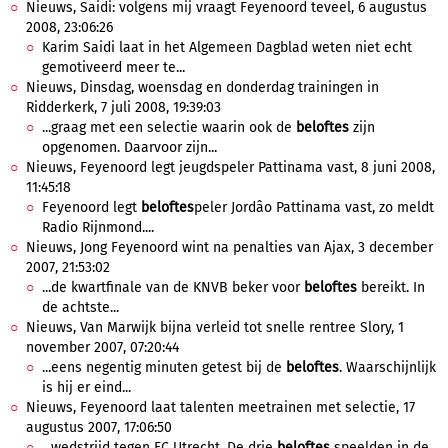
Nieuws, Saidi: volgens mij vraagt Feyenoord teveel, 6 augustus
2008, 23:06:26
Karim Saidi laat in het Algemeen Dagblad weten niet echt
gemotiveerd meer te...
Nieuws, Dinsdag, woensdag en donderdag trainingen in
Ridderkerk, 7 juli 2008, 19:39:03
...graag met een selectie waarin ook de
beloftes
zijn
opgenomen. Daarvoor zijn...
Nieuws, Feyenoord legt jeugdspeler Pattinama vast, 8 juni 2008,
11:45:18
Feyenoord legt
beloftes
peler Jordâo Pattinama vast, zo meldt
Radio Rijnmond....
Nieuws, Jong Feyenoord wint na penalties van Ajax, 3 december
2007, 21:53:02
...de kwartfinale van de KNVB beker voor
beloftes
bereikt. In
de achtste...
Nieuws, Van Marwijk bijna verleid tot snelle rentree Slory, 1
november 2007, 07:20:44
...eens negentig minuten getest bij de
beloftes
. Waarschijnlijk
is hij er eind...
Nieuws, Feyenoord laat talenten meetrainen met selectie, 17
augustus 2007, 17:06:50
...wedstrijd tegen FC Utrecht. De drie
beloftes
speelden in de