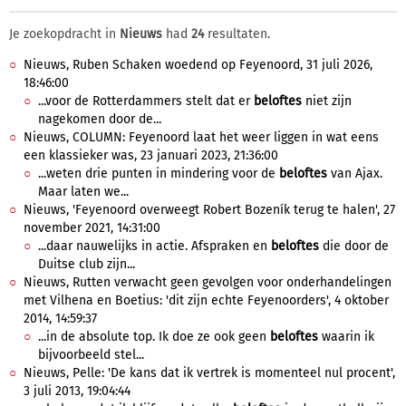
Je zoekopdracht in
Nieuws
had
24
resultaten.
Nieuws, Ruben Schaken woedend op Feyenoord, 31 juli 2026,
18:46:00
...voor de Rotterdammers stelt dat er
beloftes
niet zijn
nagekomen door de...
Nieuws, COLUMN: Feyenoord laat het weer liggen in wat eens
een klassieker was, 23 januari 2023, 21:36:00
...weten drie punten in mindering voor de
beloftes
van Ajax.
Maar laten we...
Nieuws, 'Feyenoord overweegt Robert Bozeník terug te halen', 27
november 2021, 14:31:00
...daar nauwelijks in actie. Afspraken en
beloftes
die door de
Duitse club zijn...
Nieuws, Rutten verwacht geen gevolgen voor onderhandelingen
met Vilhena en Boetius: 'dit zijn echte Feyenoorders', 4 oktober
2014, 14:59:37
...in de absolute top. Ik doe ze ook geen
beloftes
waarin ik
bijvoorbeeld stel...
Nieuws, Pelle: 'De kans dat ik vertrek is momenteel nul procent',
3 juli 2013, 19:04:44