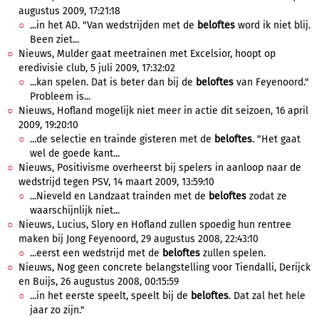
augustus 2009, 17:21:18
...in het AD. "Van wedstrijden met de
beloftes
word ik niet blij.
Been ziet...
Nieuws, Mulder gaat meetrainen met Excelsior, hoopt op
eredivisie club, 5 juli 2009, 17:32:02
...kan spelen. Dat is beter dan bij de
beloftes
van Feyenoord."
Probleem is...
Nieuws, Hofland mogelijk niet meer in actie dit seizoen, 16 april
2009, 19:20:10
...de selectie en trainde gisteren met de
beloftes
. "Het gaat
wel de goede kant...
Nieuws, Positivisme overheerst bij spelers in aanloop naar de
wedstrijd tegen PSV, 14 maart 2009, 13:59:10
...Nieveld en Landzaat trainden met de
beloftes
zodat ze
waarschijnlijk niet...
Nieuws, Lucius, Slory en Hofland zullen spoedig hun rentree
maken bij Jong Feyenoord, 29 augustus 2008, 22:43:10
...eerst een wedstrijd met de
beloftes
zullen spelen.
Nieuws, Nog geen concrete belangstelling voor Tiendalli, Derijck
en Buijs, 26 augustus 2008, 00:15:59
...in het eerste speelt, speelt bij de
beloftes
. Dat zal het hele
jaar zo zijn."