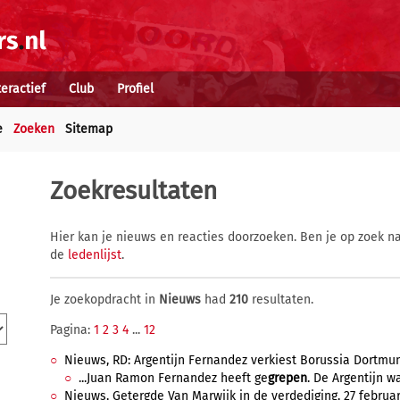
teractief
Club
Profiel
e
Zoeken
Sitemap
Zoekresultaten
Hier kan je nieuws en reacties doorzoeken. Ben je op zoek na
de
ledenlijst
.
Je zoekopdracht in
Nieuws
had
210
resultaten.
Pagina:
1
2
3
4
...
12
Nieuws, RD: Argentijn Fernandez verkiest Borussia Dortmun
...Juan Ramon Fernandez heeft ge
grepen
. De Argentijn w
Nieuws, Getergde Van Marwijk in de verdediging, 27 februari