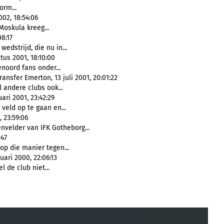
orm...
002, 18:54:06
Moskula kreeg...
8:17
edstrijd, die nu in...
us 2001, 18:10:00
noord fans onder...
nsfer Emerton, 13 juli 2001, 20:01:22
 andere clubs ook...
ari 2001, 23:42:29
veld op te gaan en...
 23:59:06
nvelder van IFK Gotheborg...
:47
h op die manier tegen...
ari 2000, 22:06:13
el de club niet...