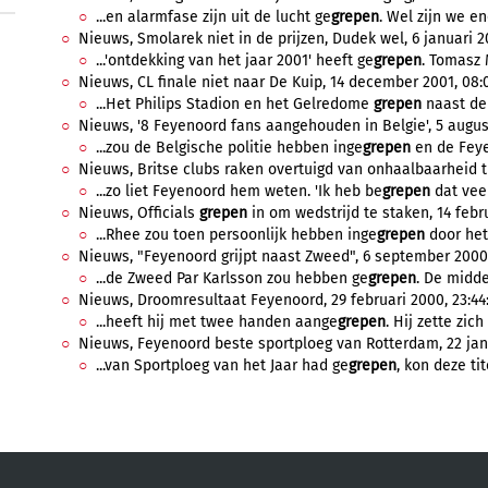
...en alarmfase zijn uit de lucht ge
grepen
. Wel zijn we en
Nieuws, Smolarek niet in de prijzen, Dudek wel, 6 januari 2
...'ontdekking van het jaar 2001' heeft ge
grepen
. Tomasz 
Nieuws, CL finale niet naar De Kuip, 14 december 2001, 08:0
...Het Philips Stadion en het Gelredome
grepen
naast de w
Nieuws, '8 Feyenoord fans aangehouden in Belgie', 5 august
...zou de Belgische politie hebben inge
grepen
en de Feye
Nieuws, Britse clubs raken overtuigd van onhaalbaarheid tra
...zo liet Feyenoord hem weten. 'Ik heb be
grepen
dat veel
Nieuws, Officials
grepen
in om wedstrijd te staken, 14 febru
...Rhee zou toen persoonlijk hebben inge
grepen
door het 
Nieuws, "Feyenoord grijpt naast Zweed", 6 september 2000,
...de Zweed Par Karlsson zou hebben ge
grepen
. De midde
Nieuws, Droomresultaat Feyenoord, 29 februari 2000, 23:44
...heeft hij met twee handen aange
grepen
. Hij zette zic
Nieuws, Feyenoord beste sportploeg van Rotterdam, 22 janu
...van Sportploeg van het Jaar had ge
grepen
, kon deze tit