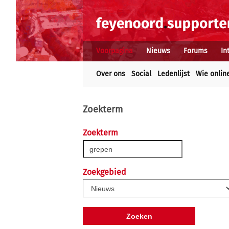
Voorpagina
Nieuws
Forums
In
Over ons
Social
Ledenlijst
Wie onlin
Zoekterm
Zoekterm
Zoekgebied