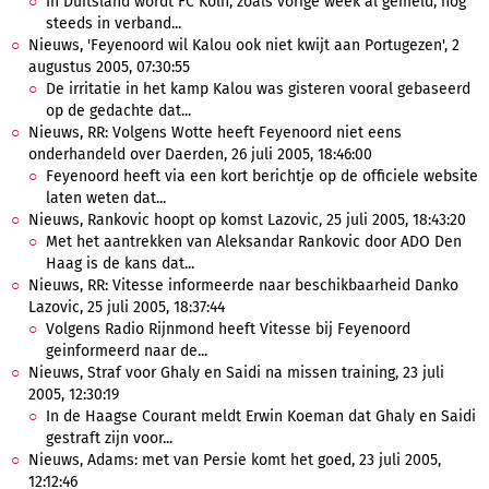
In Duitsland wordt FC Koln, zoals vorige week al gemeld, nog
steeds in verband...
Nieuws, 'Feyenoord wil Kalou ook niet kwijt aan Portugezen', 2
augustus 2005, 07:30:55
De irritatie in het kamp Kalou was gisteren vooral gebaseerd
op de gedachte dat...
Nieuws, RR: Volgens Wotte heeft Feyenoord niet eens
onderhandeld over Daerden, 26 juli 2005, 18:46:00
Feyenoord heeft via een kort berichtje op de officiele website
laten weten dat...
Nieuws, Rankovic hoopt op komst Lazovic, 25 juli 2005, 18:43:20
Met het aantrekken van Aleksandar Rankovic door ADO Den
Haag is de kans dat...
Nieuws, RR: Vitesse informeerde naar beschikbaarheid Danko
Lazovic, 25 juli 2005, 18:37:44
Volgens Radio Rijnmond heeft Vitesse bij Feyenoord
geinformeerd naar de...
Nieuws, Straf voor Ghaly en Saidi na missen training, 23 juli
2005, 12:30:19
In de Haagse Courant meldt Erwin Koeman dat Ghaly en Saidi
gestraft zijn voor...
Nieuws, Adams: met van Persie komt het goed, 23 juli 2005,
12:12:46