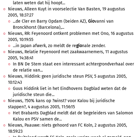
laten weten dat hij hoopt...
Nieuws, Alleen Kuyt in voorselectie Van Basten, 19 augustus
2005, 18:37:27
...de Cler en Barry Opdam (beiden AZ),
Gio
vanni van
Bronckhorst (Barcelona),...
Nieuws, RR: Feyenoord ontkent problemen met Ono, 16 augustus
2005, 10:19:55
...in Japan afwerk, zo meldt de re
gio
nale zender.
Nieuws, Relatie Feyenoord met zaakwaarnemers, 11 augustus
2005, 14:38:41
In BN De Stem staat een interessant achtergrondverhaal over
de relatie van...
Nieuws, Hiddink: geen juridische steun PSV, 5 augustus 2005,
10:12:43
Guus Hiddink liet in het Eindhovens Dagblad weten dat de
juridische steun die...
Nieuws, ?50% kans op ?winst? voor Kalou bij juridische
stappen?, 4 augustus 2005, 11:56:15
Het Brabants Dagblad meldt dat de begeleiders van Salomon
Kalou en PSV samen de...
Nieuws, Paauwe: niets gehoord van FC Koln, 2 augustus 2005,
18:59:23