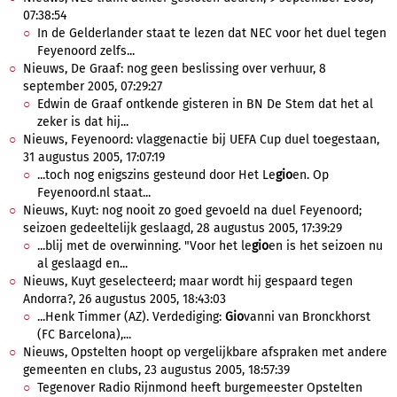
07:38:54
In de Gelderlander staat te lezen dat NEC voor het duel tegen
Feyenoord zelfs...
Nieuws, De Graaf: nog geen beslissing over verhuur, 8
september 2005, 07:29:27
Edwin de Graaf ontkende gisteren in BN De Stem dat het al
zeker is dat hij...
Nieuws, Feyenoord: vlaggenactie bij UEFA Cup duel toegestaan,
31 augustus 2005, 17:07:19
...toch nog enigszins gesteund door Het Le
gio
en. Op
Feyenoord.nl staat...
Nieuws, Kuyt: nog nooit zo goed gevoeld na duel Feyenoord;
seizoen gedeeltelijk geslaagd, 28 augustus 2005, 17:39:29
...blij met de overwinning. "Voor het le
gio
en is het seizoen nu
al geslaagd en...
Nieuws, Kuyt geselecteerd; maar wordt hij gespaard tegen
Andorra?, 26 augustus 2005, 18:43:03
...Henk Timmer (AZ). Verdediging:
Gio
vanni van Bronckhorst
(FC Barcelona),...
Nieuws, Opstelten hoopt op vergelijkbare afspraken met andere
gemeenten en clubs, 23 augustus 2005, 18:57:39
Tegenover Radio Rijnmond heeft burgemeester Opstelten