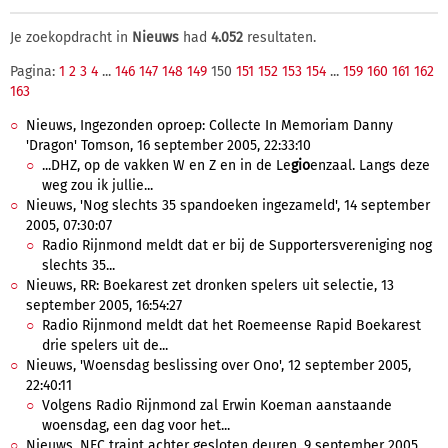
Je zoekopdracht in
Nieuws
had
4.052
resultaten.
Pagina:
1
2
3
4
...
146
147
148
149
150
151
152
153
154
...
159
160
161
162
163
Nieuws, Ingezonden oproep: Collecte In Memoriam Danny
'Dragon' Tomson, 16 september 2005, 22:33:10
...DHZ, op de vakken W en Z en in de Le
gio
enzaal. Langs deze
weg zou ik jullie...
Nieuws, 'Nog slechts 35 spandoeken ingezameld', 14 september
2005, 07:30:07
Radio Rijnmond meldt dat er bij de Supportersvereniging nog
slechts 35...
Nieuws, RR: Boekarest zet dronken spelers uit selectie, 13
september 2005, 16:54:27
Radio Rijnmond meldt dat het Roemeense Rapid Boekarest
drie spelers uit de...
Nieuws, 'Woensdag beslissing over Ono', 12 september 2005,
22:40:11
Volgens Radio Rijnmond zal Erwin Koeman aanstaande
woensdag, een dag voor het...
Nieuws, NEC traint achter gesloten deuren, 9 september 2005,