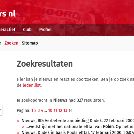
teractief
Club
Profiel
e
Zoeken
Sitemap
Zoekresultaten
Hier kan je nieuws en reacties doorzoeken. Ben je op zoek na
de
ledenlijst
.
Je zoekopdracht in
Nieuws
had
327
resultaten.
Pagina:
1
2
3
4
...
10
11
12
13
14
Nieuws, RD: Verbeterde aanbieding Dudek, 22 februari 2000,
...wedstrijd met het nationale elftal van
Polen
. Op het m
Nieuws, Dudek in basis Pools elftal, 17 februari 2000, 20:07: