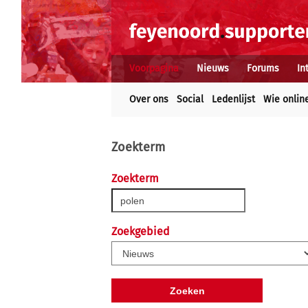
Voorpagina
Nieuws
Forums
In
Over ons
Social
Ledenlijst
Wie onlin
Zoekterm
Zoekterm
Zoekgebied