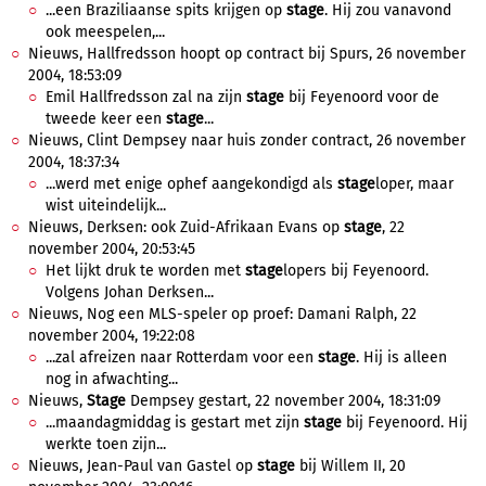
...een Braziliaanse spits krijgen op
stage
. Hij zou vanavond
ook meespelen,...
Nieuws, Hallfredsson hoopt op contract bij Spurs, 26 november
2004, 18:53:09
Emil Hallfredsson zal na zijn
stage
bij Feyenoord voor de
tweede keer een
stage
...
Nieuws, Clint Dempsey naar huis zonder contract, 26 november
2004, 18:37:34
...werd met enige ophef aangekondigd als
stage
loper, maar
wist uiteindelijk...
Nieuws, Derksen: ook Zuid-Afrikaan Evans op
stage
, 22
november 2004, 20:53:45
Het lijkt druk te worden met
stage
lopers bij Feyenoord.
Volgens Johan Derksen...
Nieuws, Nog een MLS-speler op proef: Damani Ralph, 22
november 2004, 19:22:08
...zal afreizen naar Rotterdam voor een
stage
. Hij is alleen
nog in afwachting...
Nieuws,
Stage
Dempsey gestart, 22 november 2004, 18:31:09
...maandagmiddag is gestart met zijn
stage
bij Feyenoord. Hij
werkte toen zijn...
Nieuws, Jean-Paul van Gastel op
stage
bij Willem II, 20