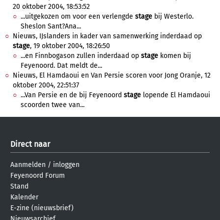
20 oktober 2004, 18:53:52
...uitgekozen om voor een verlengde
stage
bij Westerlo.
Sheslon Sant?Ana...
Nieuws, IJslanders in kader van samenwerking inderdaad op
stage
, 19 oktober 2004, 18:26:50
...en Finnbogason zullen inderdaad op
stage
komen bij
Feyenoord. Dat meldt de...
Nieuws, El Hamdaoui en Van Persie scoren voor Jong Oranje, 12
oktober 2004, 22:51:37
...Van Persie en de bij Feyenoord
stage
lopende El Hamdaoui
scoorden twee van...
Direct naar
Aanmelden
/
inloggen
Feyenoord Forum
Stand
Kalender
E-zine (nieuwsbrief)
Nieuwsarchief