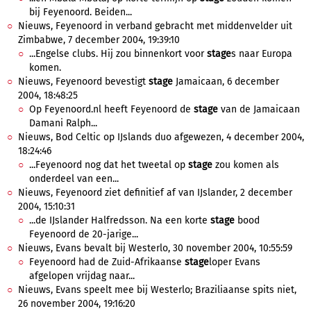
bij Feyenoord. Beiden...
Nieuws, Feyenoord in verband gebracht met middenvelder uit
Zimbabwe, 7 december 2004, 19:39:10
...Engelse clubs. Hij zou binnenkort voor
stage
s naar Europa
komen.
Nieuws, Feyenoord bevestigt
stage
Jamaicaan, 6 december
2004, 18:48:25
Op Feyenoord.nl heeft Feyenoord de
stage
van de Jamaicaan
Damani Ralph...
Nieuws, Bod Celtic op IJslands duo afgewezen, 4 december 2004,
18:24:46
...Feyenoord nog dat het tweetal op
stage
zou komen als
onderdeel van een...
Nieuws, Feyenoord ziet definitief af van IJslander, 2 december
2004, 15:10:31
...de IJslander Halfredsson. Na een korte
stage
bood
Feyenoord de 20-jarige...
Nieuws, Evans bevalt bij Westerlo, 30 november 2004, 10:55:59
Feyenoord had de Zuid-Afrikaanse
stage
loper Evans
afgelopen vrijdag naar...
Nieuws, Evans speelt mee bij Westerlo; Braziliaanse spits niet,
26 november 2004, 19:16:20