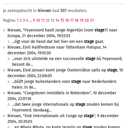
Je zoekopdracht in
Nieuws
had
507
resultaten.
Pagina:
1
2
3
4
...
9
10
11
12
13
14
15
16
17
18
19
20
21
Nieuws, "Feyenoord haalt jonge Argentijn (voor
stage
?) naar
Europa, 21 december 2004, 19:53:53
...ligt voor de hand dat het hier om een
stage
gaat.
Nieuws, Emil Hallfredsson naar Tottenham Hotspur, 14
december 2004, 19:10:30
...voor zich uitstelde na een succesvolle
stage
bij Feyenoord,
besoot de...
Nieuws, Eind januari komt jonge Oostenrijkse spits op
stage
, 10
december 2004, 22:08:05
...blijft jonge buitenlanders voor
stage
naar Nederlanders
halen. In de...
Nieuws, "Congolezen inmiddels in Rotterdam", 10 december
2004, 22:01:16
...dat twee jonge internationals op
stage
zouden komen bij
Feyenoord. Vandaag...
Nieuws, "Ook internationals uit Congo op
stage
", 9 december
2004, 20:35:03
...en Mbala Mbuta, op korte termijn op
stage
zouden komen