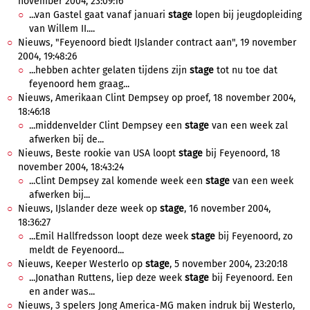
november 2004, 23:09:16
...van Gastel gaat vanaf januari
stage
lopen bij jeugdopleiding
van Willem II....
Nieuws, "Feyenoord biedt IJslander contract aan", 19 november
2004, 19:48:26
...hebben achter gelaten tijdens zijn
stage
tot nu toe dat
feyenoord hem graag...
Nieuws, Amerikaan Clint Dempsey op proef, 18 november 2004,
18:46:18
...middenvelder Clint Dempsey een
stage
van een week zal
afwerken bij de...
Nieuws, Beste rookie van USA loopt
stage
bij Feyenoord, 18
november 2004, 18:43:24
...Clint Dempsey zal komende week een
stage
van een week
afwerken bij...
Nieuws, IJslander deze week op
stage
, 16 november 2004,
18:36:27
...Emil Hallfredsson loopt deze week
stage
bij Feyenoord, zo
meldt de Feyenoord...
Nieuws, Keeper Westerlo op
stage
, 5 november 2004, 23:20:18
...Jonathan Ruttens, liep deze week
stage
bij Feyenoord. Een
en ander was...
Nieuws, 3 spelers Jong America-MG maken indruk bij Westerlo,