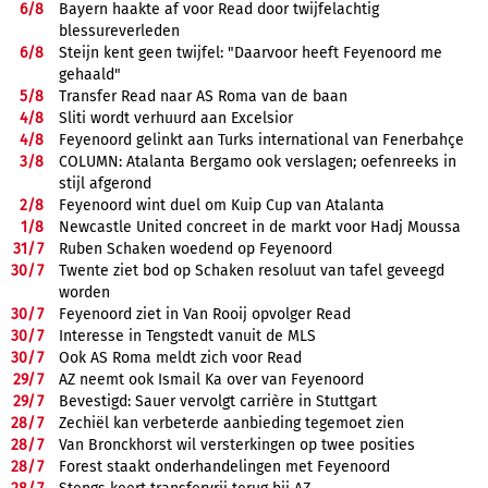
6/
8
Bayern haakte af voor Read door twijfelachtig
blessureverleden
6/
8
Steijn kent geen twijfel: "Daarvoor heeft Feyenoord me
gehaald"
5/
8
Transfer Read naar AS Roma van de baan
4/
8
Sliti wordt verhuurd aan Excelsior
4/
8
Feyenoord gelinkt aan Turks international van Fenerbahçe
3/
8
COLUMN: Atalanta Bergamo ook verslagen; oefenreeks in
stijl afgerond
2/
8
Feyenoord wint duel om Kuip Cup van Atalanta
1/
8
Newcastle United concreet in de markt voor Hadj Moussa
31/
7
Ruben Schaken woedend op Feyenoord
30/
7
Twente ziet bod op Schaken resoluut van tafel geveegd
worden
30/
7
Feyenoord ziet in Van Rooij opvolger Read
30/
7
Interesse in Tengstedt vanuit de MLS
30/
7
Ook AS Roma meldt zich voor Read
29/
7
AZ neemt ook Ismail Ka over van Feyenoord
29/
7
Bevestigd: Sauer vervolgt carrière in Stuttgart
28/
7
Zechiël kan verbeterde aanbieding tegemoet zien
28/
7
Van Bronckhorst wil versterkingen op twee posities
28/
7
Forest staakt onderhandelingen met Feyenoord