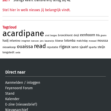
28/
7
Stengs keert transfervrij terug bij AZ
Stel hier in welk nieuws jij belangrijk vindt.
Tagcloud
acardipane
eenhoorn
bronckhorst
deijl
fifa
aivd
borges
givairo
hadj
lotomba
moussa
infantino
kloese
matchday
mossad
integriteit
ivanusec
jans
kasanwirjo
read
ouaissa
rigaux
sano
sjaakf
steijn
nieuwkoop
reputatie
sparta
tengstedt
ueda
Direct naar
Aanmelden
/
inloggen
Feyenoord Forum
Stand
Kalender
E-zine (nieuwsbrief)
Nieuwsarchief