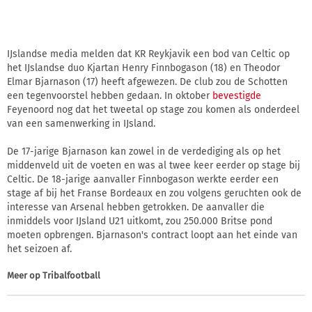
IJslandse media melden dat KR Reykjavik een bod van Celtic op
het IJslandse duo Kjartan Henry Finnbogason (18) en Theodor
Elmar Bjarnason (17) heeft afgewezen. De club zou de Schotten
een tegenvoorstel hebben gedaan. In oktober
bevestigde
Feyenoord nog dat het tweetal op stage zou komen als onderdeel
van een samenwerking in IJsland.
De 17-jarige Bjarnason kan zowel in de verdediging als op het
middenveld uit de voeten en was al twee keer eerder op stage bij
Celtic. De 18-jarige aanvaller Finnbogason werkte eerder een
stage af bij het Franse Bordeaux en zou volgens geruchten ook de
interesse van Arsenal hebben getrokken. De aanvaller die
inmiddels voor IJsland U21 uitkomt, zou 250.000 Britse pond
moeten opbrengen. Bjarnason's contract loopt aan het einde van
het seizoen af.
Meer op
Tribalfootball