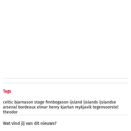
Tags
celtic
bjarnason
stage
finnbogason
ijsland
ijslands
ijslandse
arsenal
bordeaux
elmar
henry
kjartan
reykjavik
tegenvoorstel
theodor
Wat vind jij van dit nieuws?