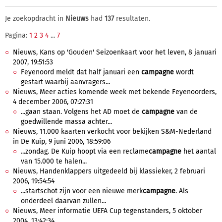
Je zoekopdracht in
Nieuws
had
137
resultaten.
Pagina:
1
2
3
4
...
7
Nieuws, Kans op 'Gouden' Seizoenkaart voor het leven, 8 januari
2007, 19:51:53
Feyenoord meldt dat half januari een
campagne
wordt
gestart waarbij aanvragers...
Nieuws, Meer acties komende week met bekende Feyenoorders,
4 december 2006, 07:27:31
...gaan staan. Volgens het AD moet de
campagne
van de
goedwillende massa achter...
Nieuws, 11.000 kaarten verkocht voor bekijken S&M-Nederland
in De Kuip, 9 juni 2006, 18:59:06
...zondag. De Kuip hoopt via een reclame
campagne
het aantal
van 15.000 te halen...
Nieuws, Handenklappers uitgedeeld bij klassieker, 2 februari
2006, 19:54:54
...startschot zijn voor een nieuwe merk
campagne
. Als
onderdeel daarvan zullen...
Nieuws, Meer informatie UEFA Cup tegenstanders, 5 oktober
2004, 13:42:34