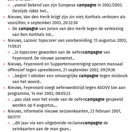
...vooral bekend van zijn Europese
campagne
in 2002/2003.
Destijds rijkte het...
Nieuws, Van den Herik krijgt zijn zin niet; Korthals verkozen als
voorzitter, 4 september 2003, 20:32:30
De
campagne
van Jorien van den Herik tegen de verkiezing
van Ben Korthals tot...
Nieuws, Lazovic topscorer van voorbereiding, 13 augustus 2003,
11:59:31
...is topscorer geworden van de oefen
campagne
van
Feyenoord. De nieuwe aanwinst...
Nieuws, Feyenoord en Supportersvereniging openen massaal
offensief tegen spreekkoren, 21 september 2002, 09:29:36
...begint 1 oktober een omvangrijke
campagne
tegen misbruik
van het woord...
Nieuws, Feyenoord voegt oefenwedstrijd tegen AGOVV toe aan
programma, 14 mei 2002, 08:05:23
...pas vlak voor het einde van de oefen
campagne
gespeeld
worden op 9 augustus,...
Nieuws, Informatie nieuwe seizoenkaarten, 23 februari 2001,
00:17:17
...dit jaar via een uitgebreide reclame
campagne
de
seinkaarten aan de man gaan...