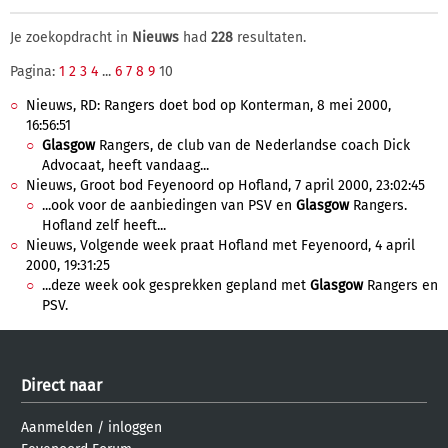
Je zoekopdracht in
Nieuws
had
228
resultaten.
Pagina:
1
2
3
4
...
6
7
8
9
10
Nieuws, RD: Rangers doet bod op Konterman, 8 mei 2000,
16:56:51
Glasgow
Rangers, de club van de Nederlandse coach Dick
Advocaat, heeft vandaag...
Nieuws, Groot bod Feyenoord op Hofland, 7 april 2000, 23:02:45
...ook voor de aanbiedingen van PSV en
Glasgow
Rangers.
Hofland zelf heeft...
Nieuws, Volgende week praat Hofland met Feyenoord, 4 april
2000, 19:31:25
...deze week ook gesprekken gepland met
Glasgow
Rangers en
PSV.
Direct naar
Aanmelden
/
inloggen