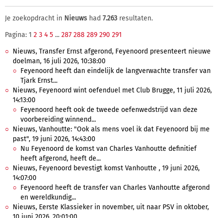
Je zoekopdracht in
Nieuws
had
7.263
resultaten.
Pagina: 1
2
3
4
5
...
287
288
289
290
291
Nieuws, Transfer Ernst afgerond, Feyenoord presenteert nieuwe
doelman, 16 juli 2026, 10:38:00
Feyenoord heeft dan eindelijk de langverwachte transfer van
Tjark Ernst...
Nieuws, Feyenoord wint oefenduel met Club Brugge, 11 juli 2026,
14:13:00
Feyenoord heeft ook de tweede oefenwedstrijd van deze
voorbereiding winnend...
Nieuws, Vanhoutte: "Ook als mens voel ik dat Feyenoord bij me
past", 19 juni 2026, 14:43:00
Nu Feyenoord de komst van Charles Vanhoutte definitief
heeft afgerond, heeft de...
Nieuws, Feyenoord bevestigt komst Vanhoutte , 19 juni 2026,
14:07:00
Feyenoord heeft de transfer van Charles Vanhoutte afgerond
en wereldkundig...
Nieuws, Eerste Klassieker in november, uit naar PSV in oktober,
10 juni 2026, 20:01:00