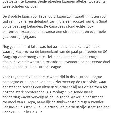
voetballen te komen. Beide ploegen kwamen allebei tot slechts
twee schoten op doel.
De grootste kans voor Feyenoord kwam zo'n twaalf minuten voor
tijd van invaller en debutant Larin, die een voorzet van Gijs Smal
op de paal zag belanden. De Canadees stond echter ook
buitenspel, waardoor er sowieso een streep door een eventuele
goal zou zijn gegaan.
Nog geen minuut later was het aan de andere kant wél raak,
waarbij Navarro via de binnenkant van de paal profiteerde en SC
Braga op voorsprong zette. Het bleek uiteindelijk het enige
doelpunt van de wedstrijd, waardoor Feyenoord na het eerste duel
nog puntloos is in de Europa League.
Voor Feyenoord zit de eerste wedstrijd in deze Europa League-
campagne er nu op en kan het vizier weer op de Eredivisie, waar
aanstaande zondag een uitwedstrijd wacht bij het dit seizoen tot
nog toe sterk presterende FC Groningen. Volgende week
donderdag wacht vervolgens de volgende kraker in het tweede
toernooi van Europa, namelijk de thuiswedstrijd tegen Premier
League-club Aston Villa. De aftrap van die wedstrijd staat gepland
voor 21:00 uur in De Kuip.