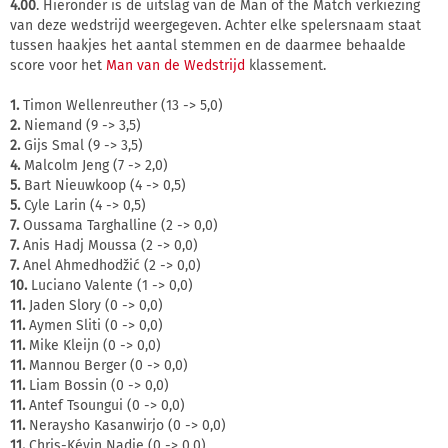
4.00
. Hieronder is de uitslag van de Man of the Match verkiezing
van deze wedstrijd weergegeven. Achter elke spelersnaam staat
tussen haakjes het aantal stemmen en de daarmee behaalde
score voor het
Man van de Wedstrijd
klassement.
1.
Timon Wellenreuther (13 -> 5,0)
2.
Niemand (9 -> 3,5)
2.
Gijs Smal (9 -> 3,5)
4.
Malcolm Jeng (7 -> 2,0)
5.
Bart Nieuwkoop (4 -> 0,5)
5.
Cyle Larin (4 -> 0,5)
7.
Oussama Targhalline (2 -> 0,0)
7.
Anis Hadj Moussa (2 -> 0,0)
7.
Anel Ahmedhodžić (2 -> 0,0)
10.
Luciano Valente (1 -> 0,0)
11.
Jaden Slory (0 -> 0,0)
11.
Aymen Sliti (0 -> 0,0)
11.
Mike Kleijn (0 -> 0,0)
11.
Mannou Berger (0 -> 0,0)
11.
Liam Bossin (0 -> 0,0)
11.
Antef Tsoungui (0 -> 0,0)
11.
Neraysho Kasanwirjo (0 -> 0,0)
11.
Chris-Kévin Nadje (0 -> 0,0)