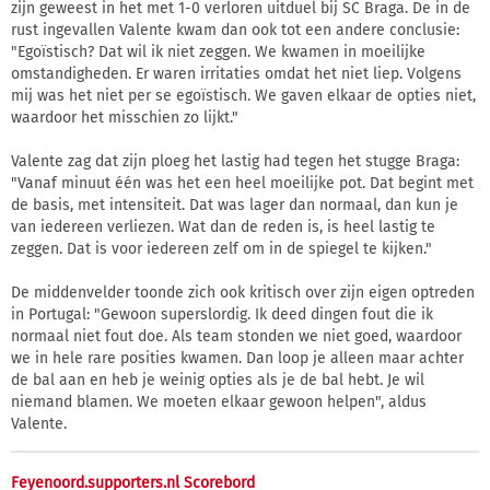
zijn geweest in het met 1-0 verloren uitduel bij SC Braga. De in de
rust ingevallen Valente kwam dan ook tot een andere conclusie:
"Egoïstisch? Dat wil ik niet zeggen. We kwamen in moeilijke
omstandigheden. Er waren irritaties omdat het niet liep. Volgens
mij was het niet per se egoïstisch. We gaven elkaar de opties niet,
waardoor het misschien zo lijkt."
Valente zag dat zijn ploeg het lastig had tegen het stugge Braga:
"Vanaf minuut één was het een heel moeilijke pot. Dat begint met
de basis, met intensiteit. Dat was lager dan normaal, dan kun je
van iedereen verliezen. Wat dan de reden is, is heel lastig te
zeggen. Dat is voor iedereen zelf om in de spiegel te kijken."
De middenvelder toonde zich ook kritisch over zijn eigen optreden
in Portugal: "Gewoon superslordig. Ik deed dingen fout die ik
normaal niet fout doe. Als team stonden we niet goed, waardoor
we in hele rare posities kwamen. Dan loop je alleen maar achter
de bal aan en heb je weinig opties als je de bal hebt. Je wil
niemand blamen. We moeten elkaar gewoon helpen", aldus
Valente.
Feyenoord.supporters.nl Scorebord