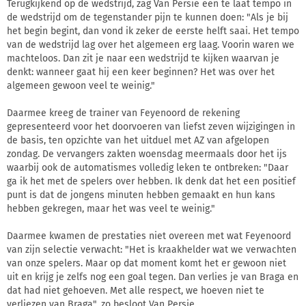
Terugkijkend op de wedstrijd, zag Van Persie een te laat tempo in
de wedstrijd om de tegenstander pijn te kunnen doen: "Als je bij
het begin begint, dan vond ik zeker de eerste helft saai. Het tempo
van de wedstrijd lag over het algemeen erg laag. Voorin waren we
machteloos. Dan zit je naar een wedstrijd te kijken waarvan je
denkt: wanneer gaat hij een keer beginnen? Het was over het
algemeen gewoon veel te weinig."
Daarmee kreeg de trainer van Feyenoord de rekening
gepresenteerd voor het doorvoeren van liefst zeven wijzigingen in
de basis, ten opzichte van het uitduel met AZ van afgelopen
zondag. De vervangers zakten woensdag meermaals door het ijs
waarbij ook de automatismes volledig leken te ontbreken: "Daar
ga ik het met de spelers over hebben. Ik denk dat het een positief
punt is dat de jongens minuten hebben gemaakt en hun kans
hebben gekregen, maar het was veel te weinig."
Daarmee kwamen de prestaties niet overeen met wat Feyenoord
van zijn selectie verwacht: "Het is kraakhelder wat we verwachten
van onze spelers. Maar op dat moment komt het er gewoon niet
uit en krijg je zelfs nog een goal tegen. Dan verlies je van Braga en
dat had niet gehoeven. Met alle respect, we hoeven niet te
verliezen van Braga", zo besloot Van Persie.