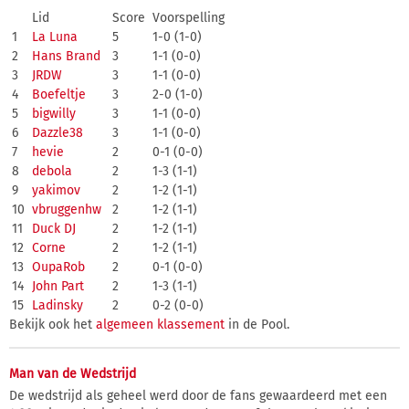
Lid
Score
Voorspelling
1
La Luna
5
1-0 (1-0)
2
Hans Brand
3
1-1 (0-0)
3
JRDW
3
1-1 (0-0)
4
Boefeltje
3
2-0 (1-0)
5
bigwilly
3
1-1 (0-0)
6
Dazzle38
3
1-1 (0-0)
7
hevie
2
0-1 (0-0)
8
debola
2
1-3 (1-1)
9
yakimov
2
1-2 (1-1)
10
vbruggenhw
2
1-2 (1-1)
11
Duck DJ
2
1-2 (1-1)
12
Corne
2
1-2 (1-1)
13
OupaRob
2
0-1 (0-0)
14
John Part
2
1-3 (1-1)
15
Ladinsky
2
0-2 (0-0)
Bekijk ook het
algemeen klassement
in de Pool.
Man van de Wedstrijd
De wedstrijd als geheel werd door de fans gewaardeerd met een