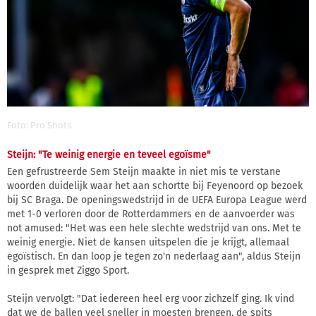
Foto: Pro Shots
Steijn: "Te weinig energie en teveel egoïsme"
Een gefrustreerde Sem Steijn maakte in niet mis te verstane
woorden duidelijk waar het aan schortte bij Feyenoord op bezoek
bij SC Braga. De openingswedstrijd in de UEFA Europa League werd
met 1-0 verloren door de Rotterdammers en de aanvoerder was
not amused: "Het was een hele slechte wedstrijd van ons. Met te
weinig energie. Niet de kansen uitspelen die je krijgt, allemaal
egoïstisch. En dan loop je tegen zo'n nederlaag aan", aldus Steijn
in gesprek met Ziggo Sport.
Steijn vervolgt: "Dat iedereen heel erg voor zichzelf ging. Ik vind
dat we de ballen veel sneller in moesten brengen, de spits