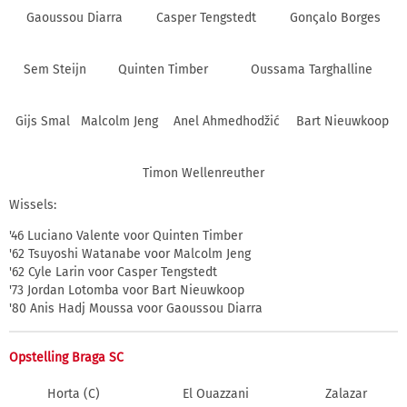
Gaoussou Diarra
Casper Tengstedt
Gonςalo Borges
Sem Steijn
Quinten Timber
Oussama Targhalline
Gijs Smal
Malcolm Jeng
Anel Ahmedhodžić
Bart Nieuwkoop
Timon Wellenreuther
Wissels:
'46 Luciano Valente voor Quinten Timber
'62 Tsuyoshi Watanabe voor Malcolm Jeng
'62 Cyle Larin voor Casper Tengstedt
'73 Jordan Lotomba voor Bart Nieuwkoop
'80 Anis Hadj Moussa voor Gaoussou Diarra
Opstelling Braga SC
Horta (C)
El Ouazzani
Zalazar