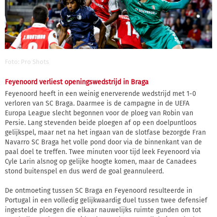
Foto: Pro Shots
Feyenoord verliest openingswedstrijd in Braga
Feyenoord heeft in een weinig enerverende wedstrijd met 1-0
verloren van SC Braga. Daarmee is de campagne in de UEFA
Europa League slecht begonnen voor de ploeg van Robin van
Persie. Lang stevenden beide ploegen af op een doelpuntloos
gelijkspel, maar net na het ingaan van de slotfase bezorgde Fran
Navarro SC Braga het volle pond door via de binnenkant van de
paal doel te treffen. Twee minuten voor tijd leek Feyenoord via
Cyle Larin alsnog op gelijke hoogte komen, maar de Canadees
stond buitenspel en dus werd de goal geannuleerd.
De ontmoeting tussen SC Braga en Feyenoord resulteerde in
Portugal in een volledig gelijkwaardig duel tussen twee defensief
ingestelde ploegen die elkaar nauwelijks ruimte gunden om tot