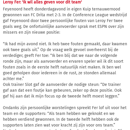
Leroy Fer: 'Ik wil alles geven voor dit team'
Feyenoord heeft donderdagavond in eigen Kuip ternauwernood
gewonnen van FC Drita met 2-3. In de Conference League wedstrijd
gaf Feyenoord door twee persoonlijke fouten van Leroy Fer twee
goals weg. De onfortuinlijke aanvoerder sprak met ESPN over zijn
missers en zijn nieuwe positie:
“Ik had mijn avond niet. Ik heb twee fouten gemaakt, daar kwamen
ook twee goals uit.” Op de vraag welk gevoel overheerst bij de
verdediger, geeft Fer toe: “Ik ben blij dat we naar de volgende
ronde zijn, maar als aanvoerder en ervaren speler wil ik dit soort
fouten zoals in de eerste helft natuurlijk niet maken. Ik ben wel
goed geholpen door iedereen in de rust, ze stonden allemaal
achter me.”
Ook trainer Slot gaf de aanvoerder de nodige steun: “De trainer
gaf aan dat een foutje kan gebeuren, zeker op deze positie. Ook
gaf hij aan dat ik mijn focus op de tweede helft moest leggen.”
Ondanks zijn persoonlijke worstelingen spreekt Fer lof uit voor het
team en de supporters: “Als team hebben we geknokt en we
hebben verdiend gewonnen. In de tweede helft hebben ook de
supporters laten zien wat voor kracht zij zijn voor ons team.”