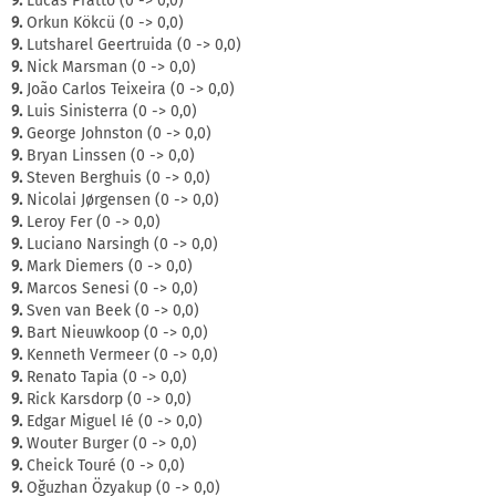
9.
Lucas Pratto (0 -> 0,0)
9.
Orkun Kökcü (0 -> 0,0)
9.
Lutsharel Geertruida (0 -> 0,0)
9.
Nick Marsman (0 -> 0,0)
9.
João Carlos Teixeira (0 -> 0,0)
9.
Luis Sinisterra (0 -> 0,0)
9.
George Johnston (0 -> 0,0)
9.
Bryan Linssen (0 -> 0,0)
9.
Steven Berghuis (0 -> 0,0)
9.
Nicolai Jørgensen (0 -> 0,0)
9.
Leroy Fer (0 -> 0,0)
9.
Luciano Narsingh (0 -> 0,0)
9.
Mark Diemers (0 -> 0,0)
9.
Marcos Senesi (0 -> 0,0)
9.
Sven van Beek (0 -> 0,0)
9.
Bart Nieuwkoop (0 -> 0,0)
9.
Kenneth Vermeer (0 -> 0,0)
9.
Renato Tapia (0 -> 0,0)
9.
Rick Karsdorp (0 -> 0,0)
9.
Edgar Miguel Ié (0 -> 0,0)
9.
Wouter Burger (0 -> 0,0)
9.
Cheick Touré (0 -> 0,0)
9.
Oğuzhan Özyakup (0 -> 0,0)