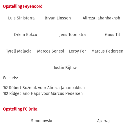
Opstelling Feyenoord
Luis Sinisterra
Bryan Linssen
Alireza Jahanbakhsh
Orkun Kökcü
Jens Toornstra
Guus Til
Tyrell Malacia
Marcos Senesi
Leroy Fer
Marcus Pedersen
Justin Bijlow
Wissels:
'62 Róbert Boženík voor Alireza Jahanbakhsh
'82 Ridgeciano Haps voor Marcus Pedersen
Opstelling FC Drita
Simonovski
Ajzeraj