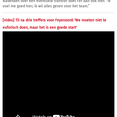
Nadenken over een eventuele transfer doet Fer dan ook niet: “Ik
voel me goed hier, ik wil alles geven voor het team.”
[video] Til na drie treffers voor Feyenoord: 'We moeten niet te
euforisch doen, maar het is een goede start'