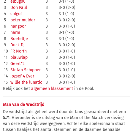
2
elbug00
3
3-1 (1-0)
3
Don Paul
3
3-0 (2-0)
4
snlgof
3
3-1 (1-0)
5
peter mulder
3
3-0 (2-0)
6
hangoor
3
3-0 (1-0)
7
harm
3
3-1 (1-0)
8
Boefeltje
3
3-1 (1-0)
9
Duck DJ
3
3-0 (2-0)
10
FR North
3
3-0 (1-0)
11
blauwlap
3
3-0 (1-0)
12
Geert12
3
3-0 (1-0)
13
Stefan Schipper
3
3-0 (1-0)
14
Jozsef 4 Ever
3
3-0 (2-0)
15
willie the lunatic
3
3-0 (1-0)
Bekijk ook het
algemeen klassement
in de Pool.
Man van de Wedstrijd
De wedstrijd als geheel werd door de fans gewaardeerd met een
5.71
. Hieronder is de uitslag van de Man of the Match verkiezing
van deze wedstrijd weergegeven. Achter elke spelersnaam staat
tussen haakjes het aantal stemmen en de daarmee behaalde