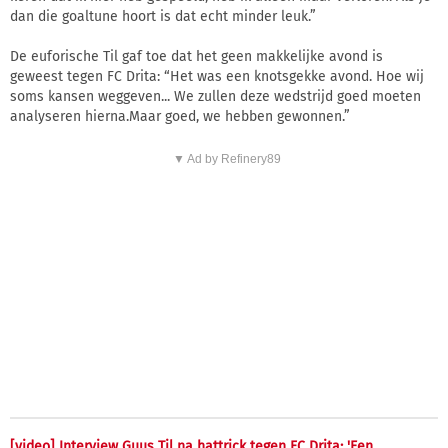
dan die goaltune hoort is dat echt minder leuk.”
De euforische Til gaf toe dat het geen makkelijke avond is
geweest tegen FC Drita: “Het was een knotsgekke avond. Hoe wij
soms kansen weggeven... We zullen deze wedstrijd goed moeten
analyseren hierna.Maar goed, we hebben gewonnen.”
▼ Ad by Refinery89
[video] Interview Guus Til na hattrick tegen FC Drita: 'Een