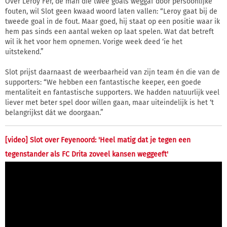
Over Leroy Fer, de man die twee goals weggaf door persoonlijke
fouten, wil Slot geen kwaad woord laten vallen: “Leroy gaat bij de
tweede goal in de fout. Maar goed, hij staat op een positie waar ik
hem pas sinds een aantal weken op laat spelen. Wat dat betreft
wil ik het voor hem opnemen. Vorige week deed ‘ie het
uitstekend.”
Slot prijst daarnaast de weerbaarheid van zijn team én die van de
supporters: “We hebben een fantastische keeper, een goede
mentaliteit en fantastische supporters. We hadden natuurlijk veel
liever met beter spel door willen gaan, maar uiteindelijk is het ‘t
belangrijkst dát we doorgaan.”
[video] Slot over Feyenoord: 'Heel matig dat je tegen een
tegenstander als FC Drita zoveel kansen weggeeft'