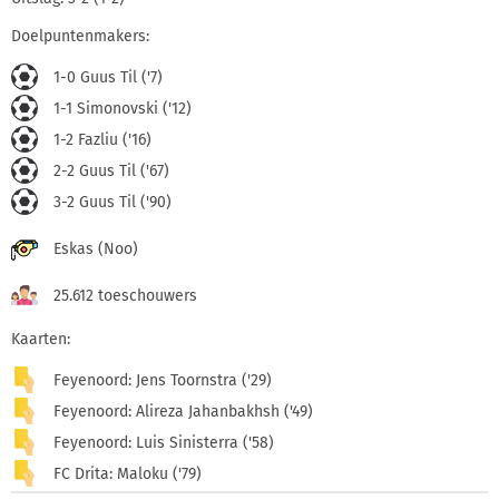
Doelpuntenmakers:
1-0 Guus Til ('7)
1-1 Simonovski ('12)
1-2 Fazliu ('16)
2-2 Guus Til ('67)
3-2 Guus Til ('90)
Eskas (Noo)
25.612 toeschouwers
Kaarten:
Feyenoord: Jens Toornstra ('29)
Feyenoord: Alireza Jahanbakhsh ('49)
Feyenoord: Luis Sinisterra ('58)
FC Drita: Maloku ('79)