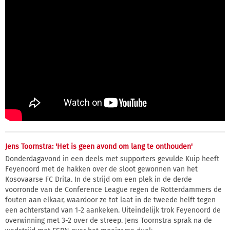
Jens Toornstra: 'Het is geen avond om lang te onthouden'
Donderdagavond in een deels met supporters gevulde Kuip heeft
Feyenoord met de hakken over de sloot gewonnen van het
Kosovaarse FC Drita. In de strijd om een plek in de derde
voorronde van de Conference League regen de Rotterdammers de
fouten aan elkaar, waardoor ze tot laat in de tweede helft tegen
een achterstand van 1-2 aankeken. Uiteindelijk trok Feyenoord de
overwinning met 3-2 over de streep. Jens Toornstra sprak na de