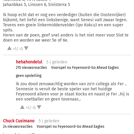
Jahanbkas 5, Linssen 6, Sinisterra 5
Ik hoop echt dat er nog een verdediger (buiten die Oostenrijker)
bijkomt, het liefst een linksbenige, want Senesi valt zwaar tegen.
Tevens een goeie linkermiddenvelder (ipv Kokcu) en een super
spits.
Heren van de poen, geef snel anders is het niet meer voor Slot te
doen en worden we weer 5e of 6e.
+1/-0
hehahondelul
5 j
geleden
215 nieuwsreacties
Voorspel nu Feyenoord-Go Ahead Eagles
geen opstelling
Ik zou dood zenuwachtig worden van zo'n collega als Fer ..
Sennesie is veruit de beste speler van het huidige
Feyenoord alleen voor je staat Kocku en naast je Fer ..hij is
een voetballer en geen tovenaar...
+1/-0
Chuck Cusimano
5 j
geleden
24 nieuwsreacties
Voorspel nu Feyenoord-Go Ahead Eagles