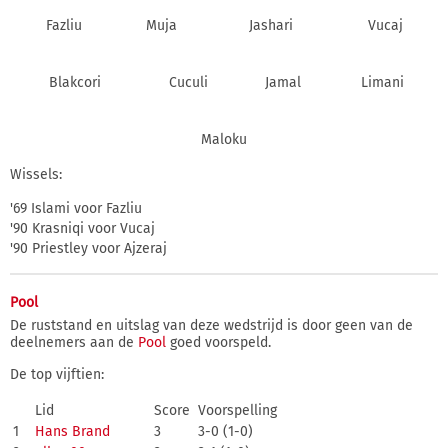
Fazliu
Muja
Jashari
Vucaj
Blakcori
Cuculi
Jamal
Limani
Maloku
Wissels:
'69 Islami voor Fazliu
'90 Krasniqi voor Vucaj
'90 Priestley voor Ajzeraj
Pool
De ruststand en uitslag van deze wedstrijd is door geen van de
deelnemers aan de
Pool
goed voorspeld.
De top vijftien:
Lid
Score
Voorspelling
1
Hans Brand
3
3-0 (1-0)