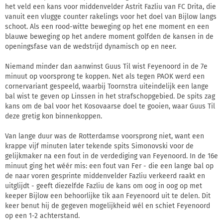
het veld een kans voor middenvelder Astrit Fazliu van FC Drita, die
vanuit een vlugge counter rakelings voor het doel van Bijlow langs
schoot. Als een rood-witte beweging op het ene moment en een
blauwe beweging op het andere moment golfden de kansen in de
openingsfase van de wedstrijd dynamisch op en neer.
Niemand minder dan aanwinst Guus Til wist Feyenoord in de 7e
minuut op voorsprong te koppen. Net als tegen PAOK werd een
cornervariant gespeeld, waarbij Toornstra uiteindelijk een lange
bal wist te geven op Linssen in het strafschopgebied. De spits zag
kans om de bal voor het Kosovaarse doel te gooien, waar Guus Til
deze gretig kon binnenkoppen.
Van lange duur was de Rotterdamse voorsprong niet, want een
krappe vijf minuten later tekende spits Simonovski voor de
gelijkmaker na een fout in de verdediging van Feyenoord. In de 16e
minuut ging het wéér mis: een fout van Fer - die een lange bal op
de naar voren gesprinte middenvelder Fazliu verkeerd raakt en
uitglijdt - geeft diezelfde Fazliu de kans om oog in oog op met
keeper Bijlow een behoorlijke tik aan Feyenoord uit te delen. Dit
keer benut hij de gegeven mogelijkheid wél en schiet Feyenoord
op een 1-2 achterstand.