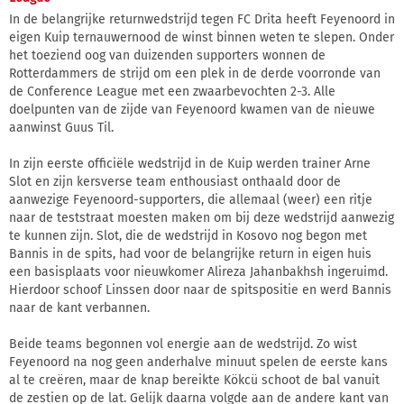
In de belangrijke returnwedstrijd tegen FC Drita heeft Feyenoord in
eigen Kuip ternauwernood de winst binnen weten te slepen. Onder
het toeziend oog van duizenden supporters wonnen de
Rotterdammers de strijd om een plek in de derde voorronde van
de Conference League met een zwaarbevochten 2-3. Alle
doelpunten van de zijde van Feyenoord kwamen van de nieuwe
aanwinst Guus Til.
In zijn eerste officiële wedstrijd in de Kuip werden trainer Arne
Slot en zijn kersverse team enthousiast onthaald door de
aanwezige Feyenoord-supporters, die allemaal (weer) een ritje
naar de teststraat moesten maken om bij deze wedstrijd aanwezig
te kunnen zijn. Slot, die de wedstrijd in Kosovo nog begon met
Bannis in de spits, had voor de belangrijke return in eigen huis
een basisplaats voor nieuwkomer Alireza Jahanbakhsh ingeruimd.
Hierdoor schoof Linssen door naar de spitspositie en werd Bannis
naar de kant verbannen.
Beide teams begonnen vol energie aan de wedstrijd. Zo wist
Feyenoord na nog geen anderhalve minuut spelen de eerste kans
al te creëren, maar de knap bereikte Kökcü schoot de bal vanuit
de zestien op de lat. Gelijk daarna volgde aan de andere kant van