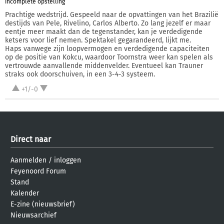
incomplete opstelling
Prachtige wedstrijd. Gespeeld naar de opvattingen van het Brazilië
destijds van Pele, Rivelino, Carlos Alberto. Zo lang jezelf er maar
eentje meer maakt dan de tegenstander, kan je verdedigende
ketsers voor lief nemen. Spektakel gegarandeerd, lijkt me.
Haps vanwege zijn loopvermogen en verdedigende capaciteiten
op de positie van Kokcu, waardoor Toornstra weer kan spelen als
vertrouwde aanvallende middenvelder. Eventueel kan Trauner
straks ook doorschuiven, in een 3-4-3 systeem.
+1/-0
Direct naar
Aanmelden
/
inloggen
Feyenoord Forum
Stand
Kalender
E-zine (nieuwsbrief)
Nieuwsarchief