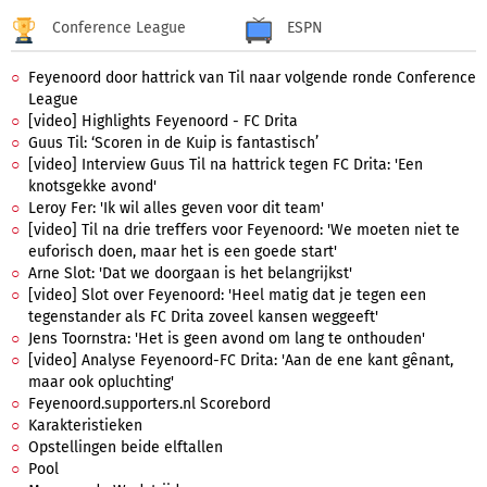
Conference League
ESPN
Feyenoord door hattrick van Til naar volgende ronde Conference
League
[video] Highlights Feyenoord - FC Drita
Guus Til: ‘Scoren in de Kuip is fantastisch’
[video] Interview Guus Til na hattrick tegen FC Drita: 'Een
knotsgekke avond'
Leroy Fer: 'Ik wil alles geven voor dit team'
[video] Til na drie treffers voor Feyenoord: 'We moeten niet te
euforisch doen, maar het is een goede start'
Arne Slot: 'Dat we doorgaan is het belangrijkst'
[video] Slot over Feyenoord: 'Heel matig dat je tegen een
tegenstander als FC Drita zoveel kansen weggeeft'
Jens Toornstra: 'Het is geen avond om lang te onthouden'
[video] Analyse Feyenoord-FC Drita: 'Aan de ene kant gênant,
maar ook opluchting'
Feyenoord.supporters.nl Scorebord
Karakteristieken
Opstellingen beide elftallen
Pool