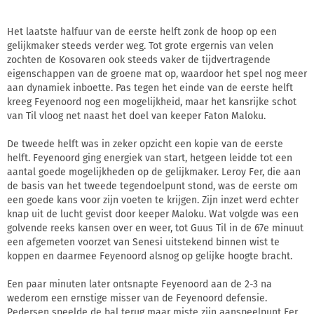
Het laatste halfuur van de eerste helft zonk de hoop op een
gelijkmaker steeds verder weg. Tot grote ergernis van velen
zochten de Kosovaren ook steeds vaker de tijdvertragende
eigenschappen van de groene mat op, waardoor het spel nog meer
aan dynamiek inboette. Pas tegen het einde van de eerste helft
kreeg Feyenoord nog een mogelijkheid, maar het kansrijke schot
van Til vloog net naast het doel van keeper Faton Maloku.
De tweede helft was in zeker opzicht een kopie van de eerste
helft. Feyenoord ging energiek van start, hetgeen leidde tot een
aantal goede mogelijkheden op de gelijkmaker. Leroy Fer, die aan
de basis van het tweede tegendoelpunt stond, was de eerste om
een goede kans voor zijn voeten te krijgen. Zijn inzet werd echter
knap uit de lucht gevist door keeper Maloku. Wat volgde was een
golvende reeks kansen over en weer, tot Guus Til in de 67e minuut
een afgemeten voorzet van Senesi uitstekend binnen wist te
koppen en daarmee Feyenoord alsnog op gelijke hoogte bracht.
Een paar minuten later ontsnapte Feyenoord aan de 2-3 na
wederom een ernstige misser van de Feyenoord defensie.
Pedersen speelde de bal terug maar miste zijn aanspeelpunt Fer