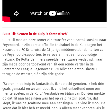
Guus Til: ‘Scoren in de Kuip is fantastisch’
Guus Til maakte deze zomer zijn transfer van Spartak Moskou naar
Feyenoord. In zijn eerste officiële thuisduel in de Kuip tegen het
Kosovaarse FC Drita wist de 23-jarige middenvelder de harten van
de Feyenoord-supporters te veroveren met een broodnodige
hattrick. De Rotterdammers speelden een zware wedstrijd, maar
zijn mede door de topavond van Til een ronde verder in de
Conference League. Tegenover ESPN blikt een enthousiaste Til
terug op de wedstrijd én zijn drie goals:
“Scoren in de Kuip is fantastisch, ik heb echt genoten. Ik heb drie
goals gemaakt en we zijn door. Ik vind het ontzettend mooi om
hier te spelen, in de Kuip.” Verslaggever Milan van Dongen merkte
op dat Til aan het zingen was het op veld na zijn goal: “Ja, dat
klopt, ik was de goaltune mee aan het zingen. Die vind ik mooi. De
keren dat ik hier heb gespeeld, heb ik alleen maar verloren. Als je