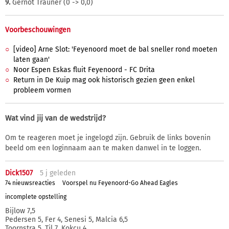
9.
Gernot Trauner (0 -> 0,0)
Voorbeschouwingen
[video] Arne Slot: 'Feyenoord moet de bal sneller rond moeten
laten gaan'
Noor Espen Eskas fluit Feyenoord - FC Drita
Return in De Kuip mag ook historisch gezien geen enkel
probleem vormen
Wat vind jij van de wedstrijd?
Om te reageren moet je ingelogd zijn. Gebruik de links bovenin
beeld om een loginnaam aan te maken danwel in te loggen.
Dick1507
5 j
geleden
74 nieuwsreacties
Voorspel nu Feyenoord-Go Ahead Eagles
incomplete opstelling
Bijlow 7,5
Pedersen 5, Fer 4, Senesi 5, Malcia 6,5
Toornstra 5, Til 7, Kokcu 4