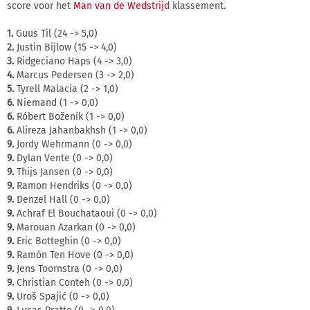
score voor het
Man van de Wedstrijd
klassement.
1.
Guus Til (24 -> 5,0)
2.
Justin Bijlow (15 -> 4,0)
3.
Ridgeciano Haps (4 -> 3,0)
4.
Marcus Pedersen (3 -> 2,0)
5.
Tyrell Malacia (2 -> 1,0)
6.
Niemand (1 -> 0,0)
6.
Róbert Boženík (1 -> 0,0)
6.
Alireza Jahanbakhsh (1 -> 0,0)
9.
Jordy Wehrmann (0 -> 0,0)
9.
Dylan Vente (0 -> 0,0)
9.
Thijs Jansen (0 -> 0,0)
9.
Ramon Hendriks (0 -> 0,0)
9.
Denzel Hall (0 -> 0,0)
9.
Achraf El Bouchataoui (0 -> 0,0)
9.
Marouan Azarkan (0 -> 0,0)
9.
Eric Botteghin (0 -> 0,0)
9.
Ramón Ten Hove (0 -> 0,0)
9.
Jens Toornstra (0 -> 0,0)
9.
Christian Conteh (0 -> 0,0)
9.
Uroš Spajić (0 -> 0,0)