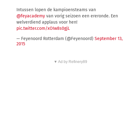
Intussen lopen de kampioensteams van
@feyacademy
van vorig seizoen een ereronde. Een
welverdiend applaus voor hen!
pic.twitter.com/xOIw8s0gjL
— Feyenoord Rotterdam (@Feyenoord)
September 13,
2015
▼ Ad by Refinery89