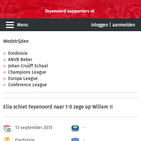
Menu
inloggen
|
aanmelden
Wedstrijden
Eredivisie
KNVB Beker
Johan Cruijff Schaal
Champions League
Europa League
Conference League
Elia schiet Feyenoord naar 1-0 zege op Willem II
13 september 2015
-
Eredivisie
-