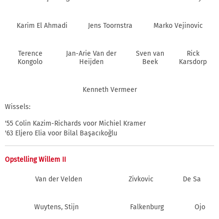
Karim El Ahmadi
Jens Toornstra
Marko Vejinovic
Terence
Jan-Arie Van der
Sven van
Rick
Kongolo
Heijden
Beek
Karsdorp
Kenneth Vermeer
Wissels:
'55 Colin Kazim-Richards voor Michiel Kramer
'63 Eljero Elia voor Bilal Başacıkoğlu
Opstelling Willem II
Van der Velden
Zivkovic
De Sa
Wuytens, Stijn
Falkenburg
Ojo