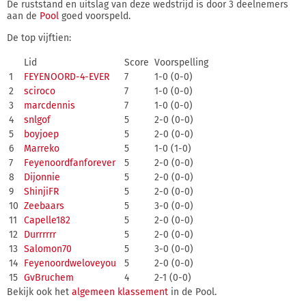
De ruststand en uitslag van deze wedstrijd is door 3 deelnemers
aan de
Pool
goed voorspeld.
De top vijftien:
Lid
Score
Voorspelling
1
FEYENOORD-4-EVER
7
1-0 (0-0)
2
sciroco
7
1-0 (0-0)
3
marcdennis
7
1-0 (0-0)
4
snlgof
5
2-0 (0-0)
5
boyjoep
5
2-0 (0-0)
6
Marreko
5
1-0 (1-0)
7
Feyenoordfanforever
5
2-0 (0-0)
8
Dijonnie
5
2-0 (0-0)
9
ShinjiFR
5
2-0 (0-0)
10
Zeebaars
5
3-0 (0-0)
11
Capelle182
5
2-0 (0-0)
12
Durrrrrr
5
2-0 (0-0)
13
Salomon70
5
3-0 (0-0)
14
Feyenoordweloveyou
5
2-0 (0-0)
15
GvBruchem
4
2-1 (0-0)
Bekijk ook het
algemeen klassement
in de Pool.