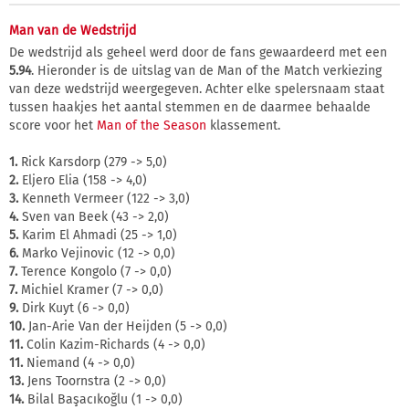
Man van de Wedstrijd
De wedstrijd als geheel werd door de fans gewaardeerd met een
5.94
. Hieronder is de uitslag van de Man of the Match verkiezing
van deze wedstrijd weergegeven. Achter elke spelersnaam staat
tussen haakjes het aantal stemmen en de daarmee behaalde
score voor het
Man of the Season
klassement.
1.
Rick Karsdorp (279 -> 5,0)
2.
Eljero Elia (158 -> 4,0)
3.
Kenneth Vermeer (122 -> 3,0)
4.
Sven van Beek (43 -> 2,0)
5.
Karim El Ahmadi (25 -> 1,0)
6.
Marko Vejinovic (12 -> 0,0)
7.
Terence Kongolo (7 -> 0,0)
7.
Michiel Kramer (7 -> 0,0)
9.
Dirk Kuyt (6 -> 0,0)
10.
Jan-Arie Van der Heijden (5 -> 0,0)
11.
Colin Kazim-Richards (4 -> 0,0)
11.
Niemand (4 -> 0,0)
13.
Jens Toornstra (2 -> 0,0)
14.
Bilal Başacıkoğlu (1 -> 0,0)