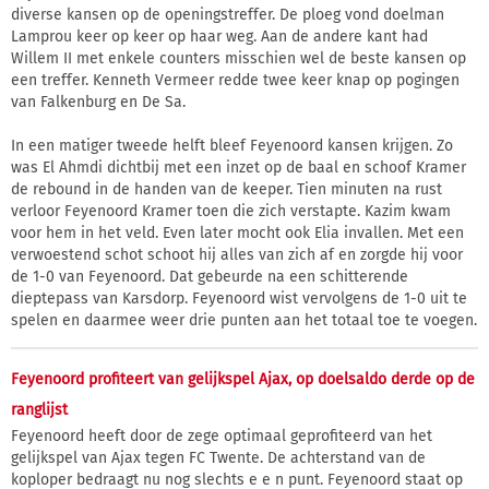
diverse kansen op de openingstreffer. De ploeg vond doelman
Lamprou keer op keer op haar weg. Aan de andere kant had
Willem II met enkele counters misschien wel de beste kansen op
een treffer. Kenneth Vermeer redde twee keer knap op pogingen
van Falkenburg en De Sa.
In een matiger tweede helft bleef Feyenoord kansen krijgen. Zo
was El Ahmdi dichtbij met een inzet op de baal en schoof Kramer
de rebound in de handen van de keeper. Tien minuten na rust
verloor Feyenoord Kramer toen die zich verstapte. Kazim kwam
voor hem in het veld. Even later mocht ook Elia invallen. Met een
verwoestend schot schoot hij alles van zich af en zorgde hij voor
de 1-0 van Feyenoord. Dat gebeurde na een schitterende
dieptepass van Karsdorp. Feyenoord wist vervolgens de 1-0 uit te
spelen en daarmee weer drie punten aan het totaal toe te voegen.
Feyenoord profiteert van gelijkspel Ajax, op doelsaldo derde op de
ranglijst
Feyenoord heeft door de zege optimaal geprofiteerd van het
gelijkspel van Ajax tegen FC Twente. De achterstand van de
koploper bedraagt nu nog slechts e e n punt. Feyenoord staat op