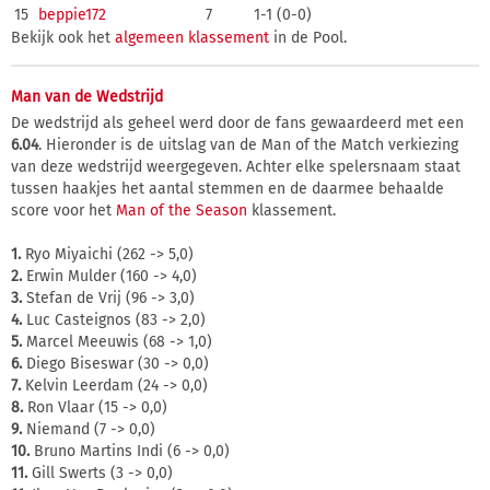
15
beppie172
7
1-1 (0-0)
Bekijk ook het
algemeen klassement
in de Pool.
Man van de Wedstrijd
De wedstrijd als geheel werd door de fans gewaardeerd met een
6.04
. Hieronder is de uitslag van de Man of the Match verkiezing
van deze wedstrijd weergegeven. Achter elke spelersnaam staat
tussen haakjes het aantal stemmen en de daarmee behaalde
score voor het
Man of the Season
klassement.
1.
Ryo Miyaichi (262 -> 5,0)
2.
Erwin Mulder (160 -> 4,0)
3.
Stefan de Vrij (96 -> 3,0)
4.
Luc Casteignos (83 -> 2,0)
5.
Marcel Meeuwis (68 -> 1,0)
6.
Diego Biseswar (30 -> 0,0)
7.
Kelvin Leerdam (24 -> 0,0)
8.
Ron Vlaar (15 -> 0,0)
9.
Niemand (7 -> 0,0)
10.
Bruno Martins Indi (6 -> 0,0)
11.
Gill Swerts (3 -> 0,0)