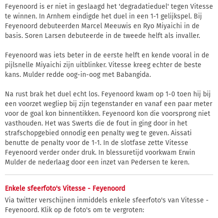
Feyenoord is er niet in geslaagd het 'degradatieduel' tegen Vitesse
te winnen. In Arnhem eindigde het duel in een 1-1 gelijkspel. Bij
Feyenoord debuteerden Marcel Meeuwis en Ryo Miyaichi in de
basis. Soren Larsen debuteerde in de tweede helft als invaller.
Feyenoord was iets beter in de eerste helft en kende vooral in de
pijlsnelle Miyaichi zijn uitblinker. Vitesse kreeg echter de beste
kans. Mulder redde oog-in-oog met Babangida.
Na rust brak het duel echt los. Feyenoord kwam op 1-0 toen hij bij
een voorzet wegliep bij zijn tegenstander en vanaf een paar meter
voor de goal kon binnentikken. Feyenoord kon die voorsprong niet
vasthouden. Het was Swerts die de fout in ging door in het
strafschopgebied onnodig een penalty weg te geven. Aissati
benutte de penalty voor de 1-1. In de slotfase zette Vitesse
Feyenoord verder onder druk. In blessuretijd voorkwam Erwin
Mulder de nederlaag door een inzet van Pedersen te keren.
Enkele sfeerfoto's Vitesse - Feyenoord
Via twitter verschijnen inmiddels enkele sfeerfoto's van Vitesse -
Feyenoord. Klik op de foto's om te vergroten: