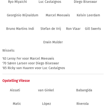
Ryo Miyaichi
Luc Castaignos
Diego Biseswar
Georginio Wijnaldum
Marcel Meeuwis
Kelvin Leerdam
Bruno Martins Indi
Stefan de Vrij
Ron Vlaar
Gill Swerts
Erwin Mulder
Wissels:
'63 Leroy Fer voor Marcel Meeuwis
'70 Søren Larsen voor Diego Biseswar
'85 Ricky van Haaren voor Luc Castaignos
Opstelling Vitesse
Aissati
van Ginkel
Babangida
Matic
López
Riverola