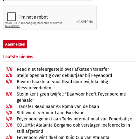
Laatste nieuws
7/
8
Read niet teleurgesteld over afketsen transfer
6/
8
Steijn openhartig over debuutjaar bij Feyenoord
6/
8
Bayern haakte af voor Read door twijfelachtig
blessureverleden
6/
8
Steijn kent geen twijfel: "Daarvoor heeft Feyenoord me
gehaald"
5/
8
Transfer Read naar AS Roma van de baan
4/
8
Sliti wordt verhuurd aan Excelsior
4/
8
Feyenoord gelinkt aan Turks international van Fenerbahçe
3/
8
COLUMN: Atalanta Bergamo ook verslagen; oefenreeks in
stijl afgerond
2/
8
Feyenoord wint duel om Kuip Cup van Atalanta