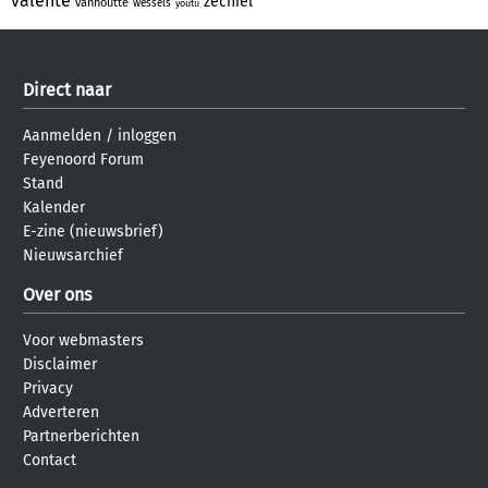
valente
zechiel
vanhoutte
wessels
youtu
Direct naar
Aanmelden
/
inloggen
Feyenoord Forum
Stand
Kalender
E-zine (nieuwsbrief)
Nieuwsarchief
Over ons
Voor webmasters
Disclaimer
Privacy
Adverteren
Partnerberichten
Contact