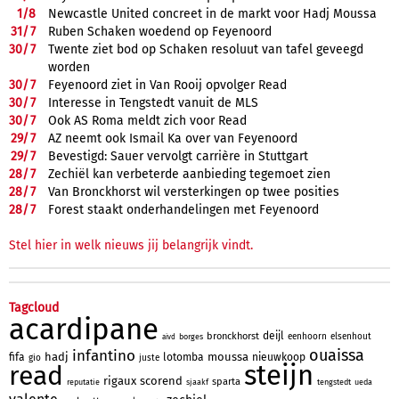
1/
8
Newcastle United concreet in de markt voor Hadj Moussa
31/
7
Ruben Schaken woedend op Feyenoord
30/
7
Twente ziet bod op Schaken resoluut van tafel geveegd
worden
30/
7
Feyenoord ziet in Van Rooij opvolger Read
30/
7
Interesse in Tengstedt vanuit de MLS
30/
7
Ook AS Roma meldt zich voor Read
29/
7
AZ neemt ook Ismail Ka over van Feyenoord
29/
7
Bevestigd: Sauer vervolgt carrière in Stuttgart
28/
7
Zechiël kan verbeterde aanbieding tegemoet zien
28/
7
Van Bronckhorst wil versterkingen op twee posities
28/
7
Forest staakt onderhandelingen met Feyenoord
Stel hier in welk nieuws jij belangrijk vindt.
Tagcloud
acardipane
deijl
bronckhorst
eenhoorn
elsenhout
borges
aivd
ouaissa
infantino
hadj
moussa
fifa
lotomba
nieuwkoop
gio
juste
steijn
read
rigaux
scorend
sparta
reputatie
sjaakf
tengstedt
ueda