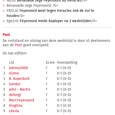
Nu.nl:
Benauwde zege Feyenoord bij Heracles
/li>
Benauwde zege Feyenoord:
/li>
FR12.nl:
Feyenoord weet tegen Heracles ook de nul te
houden
/li>
Ego2.nl:
Feyenoord mede-koploper na 3 wedstrijden
/li>
Pool
De ruststand en uitslag van deze wedstrijd is door 43 deelnemers
aan de
Pool
goed voorspeld.
De top vijftien:
Lid
Score
Voorspelling
1
Johnny2000
7
0-1 (0-0)
2
Gizmo
7
0-1 (0-0)
3
B. Koperbuik
7
0-1 (0-0)
4
Sandur
7
0-1 (0-0)
5
John - Martin
7
0-1 (0-0)
6
delongi
7
0-1 (0-0)
7
MarcFeyenoord
7
0-1 (0-0)
8
KingOno
7
0-1 (0-0)
9
sheila
7
0-1 (0-0)