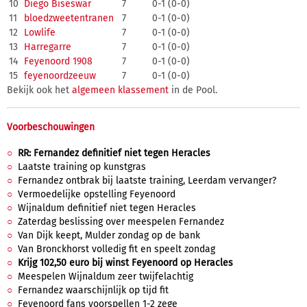
10
Diego Biseswar
7
0-1 (0-0)
11
bloedzweetentranen
7
0-1 (0-0)
12
Lowlife
7
0-1 (0-0)
13
Harregarre
7
0-1 (0-0)
14
Feyenoord 1908
7
0-1 (0-0)
15
feyenoordzeeuw
7
0-1 (0-0)
Bekijk ook het
algemeen klassement
in de Pool.
Voorbeschouwingen
RR: Fernandez definitief niet tegen Heracles
Laatste training op kunstgras
Fernandez ontbrak bij laatste training, Leerdam vervanger?
Vermoedelijke opstelling Feyenoord
Wijnaldum definitief niet tegen Heracles
Zaterdag beslissing over meespelen Fernandez
Van Dijk keept, Mulder zondag op de bank
Van Bronckhorst volledig fit en speelt zondag
Krijg 102,50 euro bij winst Feyenoord op Heracles
Meespelen Wijnaldum zeer twijfelachtig
Fernandez waarschijnlijk op tijd fit
Feyenoord fans voorspellen 1-2 zege