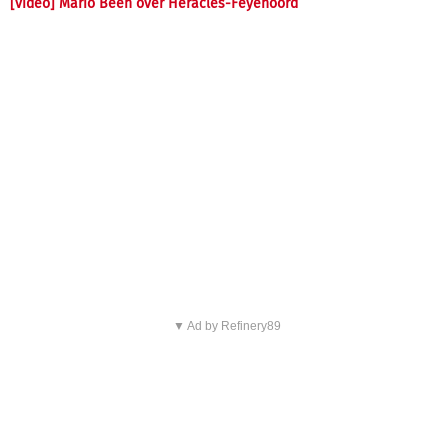
[video] Mario Been over Heracles-Feyenoord
▼ Ad by Refinery89