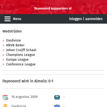
Menu
inloggen
|
aanmelden
Wedstrijden
Eredivisie
KNVB Beker
Johan Cruijff Schaal
Champions League
Europa League
Conference League
Feyenoord wint in Almelo: 0-1
16 augustus 2009
-
Eredivisie
-