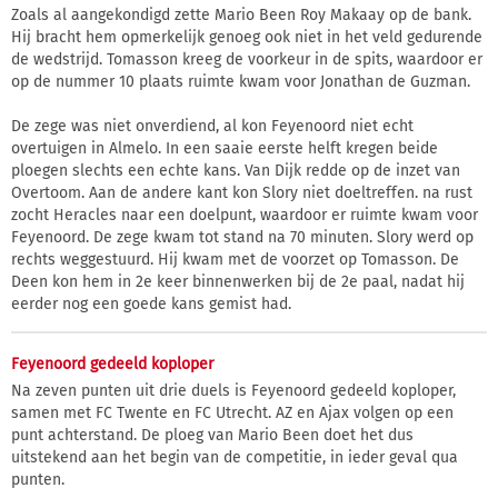
Zoals al aangekondigd zette Mario Been Roy Makaay op de bank.
Hij bracht hem opmerkelijk genoeg ook niet in het veld gedurende
de wedstrijd. Tomasson kreeg de voorkeur in de spits, waardoor er
op de nummer 10 plaats ruimte kwam voor Jonathan de Guzman.
De zege was niet onverdiend, al kon Feyenoord niet echt
overtuigen in Almelo. In een saaie eerste helft kregen beide
ploegen slechts een echte kans. Van Dijk redde op de inzet van
Overtoom. Aan de andere kant kon Slory niet doeltreffen. na rust
zocht Heracles naar een doelpunt, waardoor er ruimte kwam voor
Feyenoord. De zege kwam tot stand na 70 minuten. Slory werd op
rechts weggestuurd. Hij kwam met de voorzet op Tomasson. De
Deen kon hem in 2e keer binnenwerken bij de 2e paal, nadat hij
eerder nog een goede kans gemist had.
Feyenoord gedeeld koploper
Na zeven punten uit drie duels is Feyenoord gedeeld koploper,
samen met FC Twente en FC Utrecht. AZ en Ajax volgen op een
punt achterstand. De ploeg van Mario Been doet het dus
uitstekend aan het begin van de competitie, in ieder geval qua
punten.