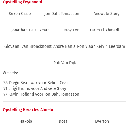
Opstelling Feyenoord
Sekou Cissé
Jon Dahl Tomasson
Andwélé Slory
Jonathan De Guzman
Leroy Fer
Karim El Ahmadi
Giovanni van Bronckhorst
André Bahia
Ron Vlaar
Kelvin Leerdam
Rob Van Dijk
Wissels:
'35 Diego Biseswar voor Sekou Cissé
'71 Luigi Bruins voor Andwélé Slory
'77 Kevin Hofland voor Jon Dahl Tomasson
Opstelling Heracles Almelo
Hakola
Dost
Everton