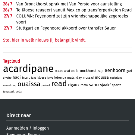
28/
7
Van Bronckhorst sprak met Van Persie voor aanstelling
28/
7
Te Kloese reageert vanuit Mexico op transferperikelen Read
27/
7
COLUMN: Feyenoord zet zijn vriendschappelijke zegereeks
voort
27/
7
Stuttgart en Feyenoord akkoord over transfer Sauer
Stel hier in welk nieuws jij belangrijk vindt.
Tagcloud
acardipane
eenhoorn
bronckhorst
aivd
gaal
deijl
ahmadi
aldi
hadj
moussa
matchday
intuit
kloese
lotomba
mossad
givairo
jans
knvb
nederland
read
ouaissa
sano
rigaux
sjaakf
sparta
roma
nieuwkoop
protect
tengstedt
ueda
Direct naar
Aanmelden
/
inloggen
Feyenoord Forum