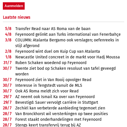
Laatste nieuws
5/
8
Transfer Read naar AS Roma van de baan
4/
8
Feyenoord gelinkt aan Turks international van Fenerbahçe
3/
8
COLUMN: Atalanta Bergamo ook verslagen; oefenreeks in
stijl afgerond
2/
8
Feyenoord wint duel om Kuip Cup van Atalanta
1/
8
Newcastle United concreet in de markt voor Hadj Moussa
31/
7
Ruben Schaken woedend op Feyenoord
30/
7
Twente ziet bod op Schaken resoluut van tafel geveegd
worden
30/
7
Feyenoord ziet in Van Rooij opvolger Read
30/
7
Interesse in Tengstedt vanuit de MLS
30/
7
Ook AS Roma meldt zich voor Read
29/
7
AZ neemt ook Ismail Ka over van Feyenoord
29/
7
Bevestigd: Sauer vervolgt carrière in Stuttgart
28/
7
Zechiël kan verbeterde aanbieding tegemoet zien
28/
7
Van Bronckhorst wil versterkingen op twee posities
28/
7
Forest staakt onderhandelingen met Feyenoord
28/
7
Stengs keert transfervrij terug bij AZ