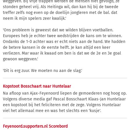
weggeven. Bij vrije trappen werden de mensen niet gevolgd, ze
stonden geheel vrij. Als Heitinga wil, dan kan hij bij de tweede
treffer zelfs nog even op de doellijn jongleren met de bal. dat
neem ik mijn spelers zeer kwalijk.'
'Ons probleem is geweest dat we wilden blijven voetballen.
Europees heb je echter twee wedstrijden de kans om te winnen.
Ondanks de 1-0 achter was er echt niets aan de hand. We hadden
de betere kansen in de eerste helft. Je kan altijd een keer
verliezen. Mar waar ik kwaad om ben is dat we de 2e en 3e goal
gewoon weggeven.'
'Dit is erg zuur. We moeten nu aan de slag.'
Kopstoot Bosschaart naar Huntelaar
Na afloop van Ajax-Feyenoord liepen de gemoederen nog hoog op.
Volgens diverse media gaf Pascal Bosschaart Klaas-Jan Huntelaar
een kopstoot bij het feliciteren met de zege. Volgens Huntelaar
viel het allemaal mee en was het slechts een 'kusje'.
Feyenoord.supporters.nl Scorebord