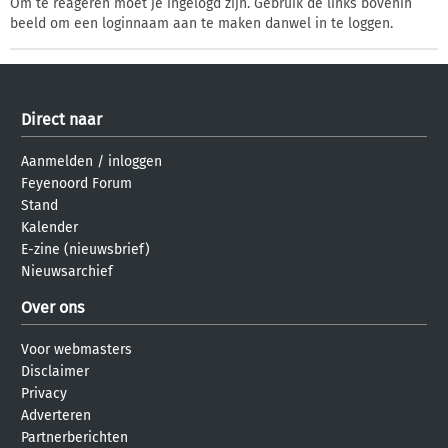
Om te reageren moet je ingelogd zijn. Gebruik de links bovenin
beeld om een loginnaam aan te maken danwel in te loggen.
Direct naar
Aanmelden
/
inloggen
Feyenoord Forum
Stand
Kalender
E-zine (nieuwsbrief)
Nieuwsarchief
Over ons
Voor webmasters
Disclaimer
Privacy
Adverteren
Partnerberichten