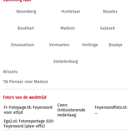
Rosenberg
Huntelaar
Rosales
Boukhari
Maduro
Galasek
Emanuelson
Vermaelen
Heitinga
Boakye
Stekelenburg
Wissels:
'56 Pienaar voor Maduro
Foto's van de wedstrijd
Coen:
Fr-Fotopage.tk: Feyenoord
Feyenoordfoto.nl:
Ontluisterende
voor altijd
...
nederlaag
Ego2.nl: Fotoreportage 020-
Feyenoord (plee-offs)