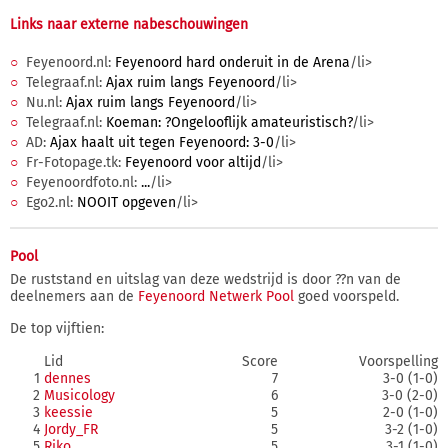
Links naar externe nabeschouwingen
Feyenoord.nl:
Feyenoord hard onderuit in de Arena
/li>
Telegraaf.nl:
Ajax ruim langs Feyenoord
/li>
Nu.nl:
Ajax ruim langs Feyenoord
/li>
Telegraaf.nl:
Koeman: ?Ongelooflijk amateuristisch?
/li>
AD:
Ajax haalt uit tegen Feyenoord: 3-0
/li>
Fr-Fotopage.tk:
Feyenoord voor altijd
/li>
Feyenoordfoto.nl:
...
/li>
Ego2.nl:
NOOIT opgeven
/li>
Pool
De ruststand en uitslag van deze wedstrijd is door ??n van de
deelnemers aan de
Feyenoord Netwerk Pool
goed voorspeld.
De top vijftien:
Lid
Score
Voorspelling
1
dennes
7
3-0 (1-0)
2
Musicology
6
3-0 (2-0)
3
keessie
5
2-0 (1-0)
4
Jordy_FR
5
3-2 (1-0)
5
Riko
5
3-1 (1-0)