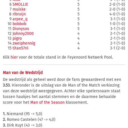
6
SMOLLIE
5
2-0 (1-0)
7
muiske
5
2-0 (1-0)
8
ribruijn
5
4-0 (1-0)
9
arpee_q
5
3-1 (1-0)
10
bobbob
5
1-0 (1-0)
11
Dionysos
5
3-1 (1-0)
12
Johnny2000
4
2-1 (1-0)
13
pigro
4
2-1 (1-0)
14
zweiphennig
4
2-1 (1-0)
15
titan57nl
4
3-1 (2-0)
Klik
hier
voor de totale stand in de Feyenoord Netwerk Pool.
Man van de Wedstrijd
De wedstrijd als geheel werd door de fans gewaardeerd met een
3.53
. Hieronder is de uitslag van de Man of the Match verkiezing
van deze wedstrijd weergegeven. Achter elke spelersnaam staat
tussen haakjes het aantal stemmen en de daarmee behaalde
score voor het
Man of the Season
klassement.
1.
Niemand (95 -> 5,0)
2.
Romeo Castelen (47 -> 4,0)
3.
Dirk Kuyt (43 -> 3,0)