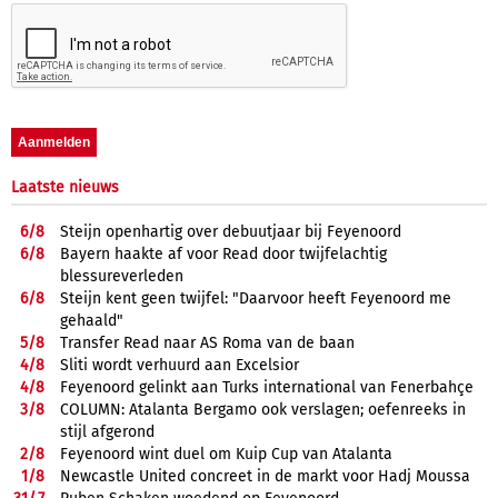
Laatste nieuws
6/
8
Steijn openhartig over debuutjaar bij Feyenoord
6/
8
Bayern haakte af voor Read door twijfelachtig
blessureverleden
6/
8
Steijn kent geen twijfel: "Daarvoor heeft Feyenoord me
gehaald"
5/
8
Transfer Read naar AS Roma van de baan
4/
8
Sliti wordt verhuurd aan Excelsior
4/
8
Feyenoord gelinkt aan Turks international van Fenerbahçe
3/
8
COLUMN: Atalanta Bergamo ook verslagen; oefenreeks in
stijl afgerond
2/
8
Feyenoord wint duel om Kuip Cup van Atalanta
1/
8
Newcastle United concreet in de markt voor Hadj Moussa