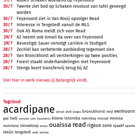
31/
7
Ruben Schaken woedend op Feyenoord
30/
7
Twente ziet bod op Schaken resoluut van tafel geveegd
worden
30/
7
Feyenoord ziet in Van Rooij opvolger Read
30/
7
Interesse in Tengstedt vanuit de MLS
30/
7
Ook AS Roma meldt zich voor Read
29/
7
AZ neemt ook Ismail Ka over van Feyenoord
29/
7
Bevestigd: Sauer vervolgt carrière in Stuttgart
28/
7
Zechiël kan verbeterde aanbieding tegemoet zien
28/
7
Van Bronckhorst wil versterkingen op twee posities
28/
7
Forest staakt onderhandelingen met Feyenoord
28/
7
Stengs keert transfervrij terug bij AZ
Stel hier in welk nieuws jij belangrijk vindt.
Tagcloud
acardipane
eenhoorn
bronckhorst
deijl
aivd
borges
ahmadi
lotomba
hadj
kloese
moussa
matchday
gaal
mossad
ivanusec
jans
kasanwirjo
read
ouaissa
rigaux
sano
sjaakf
nieuwkoop
nederland
sparta
oranje
steijn
tengstedt
ueda
valente